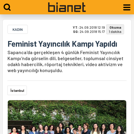
YT:
24.09.2018 12:19
Okuma
KADIN
SG:
24.09.2018 15:17
1 dakika
Feminist Yayıncılık Kampı Yapıldı
Sapanca'da gerçekleşen 4 günlük Feminist Yayıncılık
Kampı'nda görselin dili, belgeseller, toplumsal cinsiyet
odaklı habercilik, röportaj teknikleri, video aktivizm ve
web yayıncılığı konuşuldu.
İstanbul