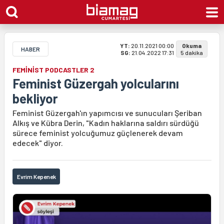
YT:
20.11.2021 00:00
Okuma
HABER
SG:
21.04.2022 17:31
5 dakika
FEMİNİST PODCASTLER 2
Feminist Güzergah yolcularını
bekliyor
Feminist Güzergah'ın yapımcısı ve sunucuları Şeriban
Alkış ve Kübra Derin, "Kadın haklarına saldırı sürdüğü
sürece feminist yolcuğumuz güçlenerek devam
edecek" diyor.
Evrim Kepenek