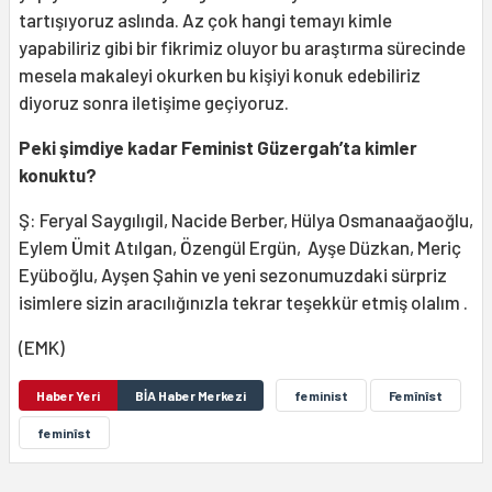
tartışıyoruz aslında. Az çok hangi temayı kimle
yapabiliriz gibi bir fikrimiz oluyor bu araştırma sürecinde
mesela makaleyi okurken bu kişiyi konuk edebiliriz
diyoruz sonra iletişime geçiyoruz.
Peki şimdiye kadar Feminist Güzergah’ta kimler
konuktu?
Ş: Feryal Saygılıgil, Nacide Berber, Hülya Osmanaağaoğlu,
Eylem Ümit Atılgan, Özengül Ergün, Ayşe Düzkan, Meriç
Eyüboğlu, Ayşen Şahin ve yeni sezonumuzdaki sürpriz
isimlere sizin aracılığınızla tekrar teşekkür etmiş olalım .
(EMK)
Haber Yeri
BİA Haber Merkezi
feminist
Femînîst
feminîst