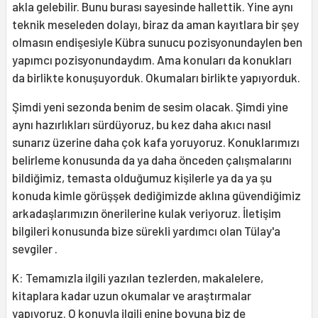
akla gelebilir. Bunu burası sayesinde hallettik. Yine aynı
teknik meseleden dolayı, biraz da aman kayıtlara bir şey
olmasın endişesiyle Kübra sunucu pozisyonundaylen ben
yapımcı pozisyonundaydım. Ama konuları da konukları
da birlikte konuşuyorduk. Okumaları birlikte yapıyorduk.
Şimdi yeni sezonda benim de sesim olacak. Şimdi yine
aynı hazırlıkları sürdüyoruz, bu kez daha akıcı nasıl
sunarız üzerine daha çok kafa yoruyoruz. Konuklarımızı
belirleme konusunda da ya daha önceden çalışmalarını
bildiğimiz, temasta olduğumuz kişilerle ya da ya şu
konuda kimle görüşşek dediğimizde aklına güvendiğimiz
arkadaşlarımızın önerilerine kulak veriyoruz. İletişim
bilgileri konusunda bize sürekli yardımcı olan Tülay'a
sevgiler .
K: Temamızla ilgili yazılan tezlerden, makalelere,
kitaplara kadar uzun okumalar ve araştırmalar
yapıyoruz. O konuyla ilgili enine boyuna biz de