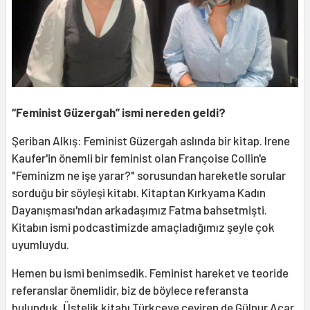
“Feminist Güzergah” ismi nereden geldi?
Şeriban Alkış: Feminist Güzergah aslında bir kitap. Irene
Kaufer'in önemli bir feminist olan Françoise Collin'e
"Feminizm ne işe yarar?" sorusundan hareketle sorular
sorduğu bir söyleşi kitabı. Kitaptan Kırkyama Kadın
Dayanışması'ndan arkadaşımız Fatma bahsetmişti.
Kitabın ismi podcastimizde amaçladığımız şeyle çok
uyumluydu.
Hemen bu ismi benimsedik. Feminist hareket ve teoride
referanslar önemlidir, biz de böylece referansta
bulunduk. Üstelik kitabı Türkçeye çeviren de Gülnur Acar