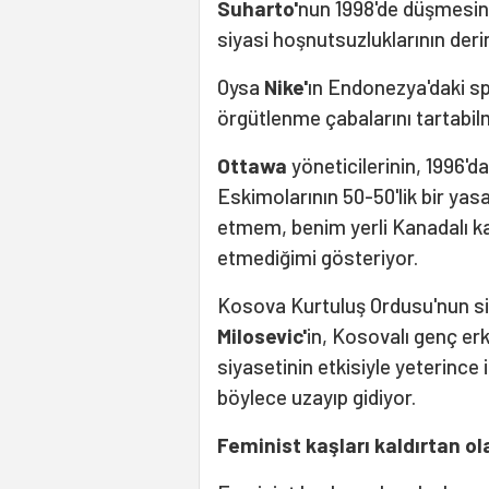
Suharto'
nun 1998'de düşmesin
siyasi hoşnutsuzluklarının deri
Oysa
Nike'
ın Endonezya'daki sp
örgütlenme çabalarını tartabil
Ottawa
yöneticilerinin, 1996'
Eskimolarının 50-50'lik bir yas
etmem, benim yerli Kanadalı kad
etmediğimi gösteriyor.
Kosova Kurtuluş Ordusu'nun sil
Milosevic'
in, Kosovalı genç erk
siyasetinin etkisiyle yeterinc
böylece uzayıp gidiyor.
Feminist kaşları kaldırtan ol