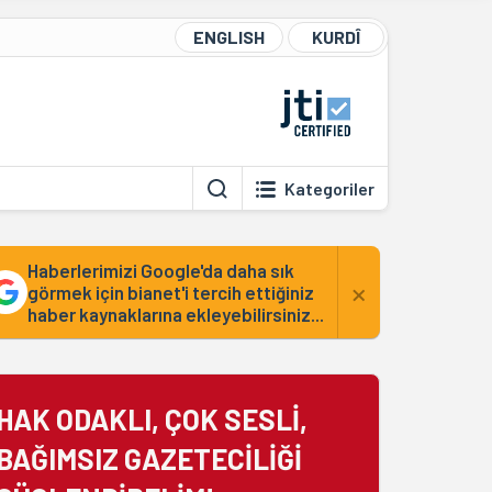
ENGLISH
KURDÎ
Kategoriler
Haberlerimizi Google'da daha sık
×
görmek için bianet'i tercih ettiğiniz
haber kaynaklarına ekleyebilirsiniz...
HAK ODAKLI, ÇOK SESLİ,
BAĞIMSIZ GAZETECİLİĞİ