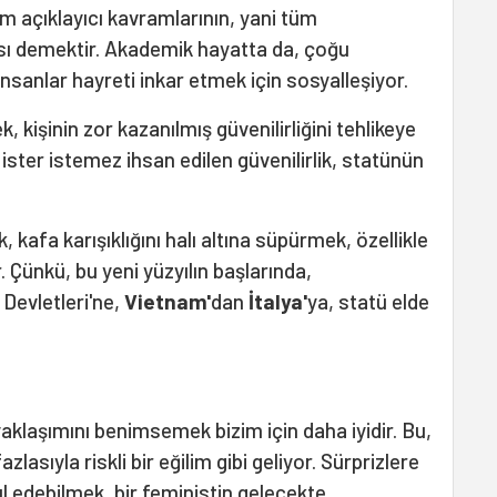
m açıklayıcı kavramlarının, yani tüm
ası demektir. Akademik hayatta da, çoğu
insanlar hayreti inkar etmek için sosyalleşiyor.
k, kişinin zor kazanılmış güvenilirliğini tehlikeye
 ister istemez ihsan edilen güvenilirlik, statünün
 kafa karışıklığını halı altına süpürmek, özellikle
r. Çünkü, bu yeni yüzyılın başlarında,
 Devletleri'ne,
Vietnam'
dan
İtalya'
ya, statü elde
aklaşımını benimsemek bizim için daha iyidir. Bu,
lasıyla riskli bir eğilim gibi geliyor. Sürprizlere
l edebilmek, bir feministin gelecekte