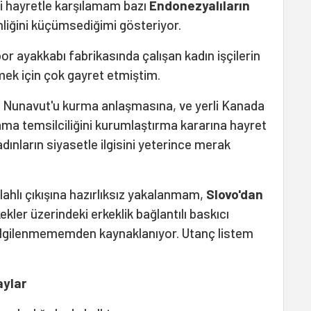
i hayretle karşılamam bazı
Endonezyalıların
nliğini küçümsediğimi gösteriyor.
or ayakkabı fabrikasında çalışan kadın işçilerin
mek için çok gayret etmiştim.
da Nunavut'u kurma anlaşmasına, ve yerli Kanada
ama temsilciliğini kurumlaştırma kararına hayret
ınların siyasetle ilgisini yeterince merak
ahlı çıkışına hazırlıksız yakalanmam,
Slovo'dan
ekler üzerindeki erkeklik bağlantılı baskıcı
e ilgilenmememden kaynaklanıyor. Utanç listem
aylar