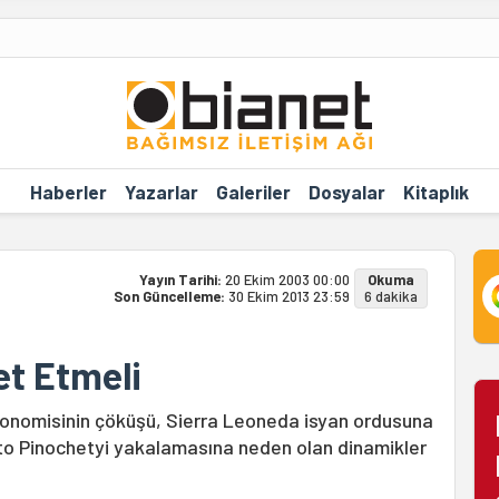
Haberler
Yazarlar
Galeriler
Dosyalar
Kitaplık
Yayın Tarihi:
20 Ekim 2003 00:00
Okuma
Son Güncelleme:
30 Ekim 2013 23:59
6 dakika
et Etmeli
konomisinin çöküşü, Sierra Leoneda isyan ordusuna
gusto Pinochetyi yakalamasına neden olan dinamikler