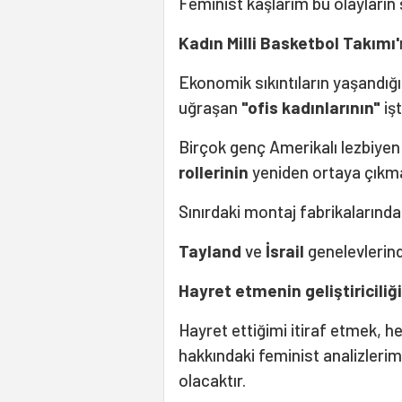
Feminist kaşlarım bu olayların ş
Kadın Milli Basketbol Takımı'
Ekonomik sıkıntıların yaşandığ
uğraşan
"ofis kadınlarının"
iş
Birçok genç Amerikalı lezbiye
rollerinin
yeniden ortaya çıkm
Sınırdaki montaj fabrikalarında
Tayland
ve
İsrail
genelevlerind
Hayret etmenin geliştiriciliği
Hayret ettiğimi itiraf etmek, h
hakkındaki feminist analizleri
olacaktır.