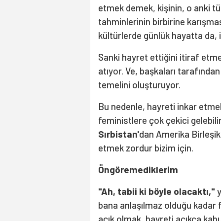
etmek demek, kişinin, o anki tü
tahminlerinin birbirine karışm
kültürlerde günlük hayatta da, 
Sanki hayret ettiğini itiraf etme
atıyor. Ve, başkaları tarafından
temelini oluşturuyor.
Bu nedenle, hayreti inkar etmek,
feministlere çok çekici gelebili
Sırbistan'
dan Amerika Birleşik
etmek zordur bizim için.
Öngöremediklerim
"Ah, tabii ki böyle olacaktı,"
y
bana anlaşılmaz olduğu kadar faz
açık olmak, hayreti açıkça kabu