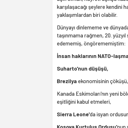
karşılaşacağı şeylere kendini h
yaklaşımlardan biri olabilir.
Dünyayı dinlememe ve dünyada o
taşınmama rağmen, 20. yüzyıl 
edememiş, öngörememiştim:
İnsan haklarının NATO-laşma
Suharto'nun düşüşü,
Brezilya
ekonomisinin çöküşü
Kanada Eskimoları'nın yeni bö
eşitliğini kabul etmeleri,
Sierra Leone'
da isyan ordusun
Kosova Kurtuluş Ordusu'
nun 