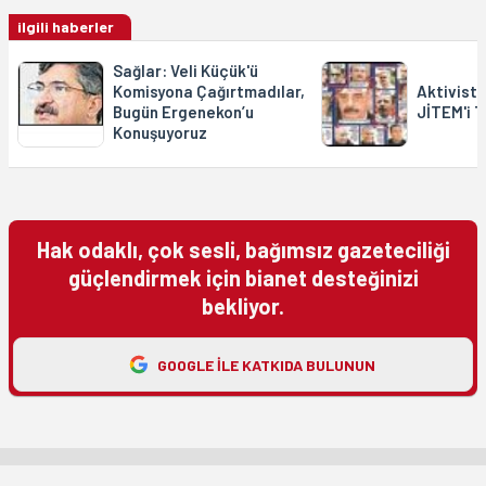
ilgili haberler
Sağlar: Veli Küçük'ü
Komisyona Çağırtmadılar,
Aktivist
Bugün Ergenekon’u
JİTEM'i 
Konuşuyoruz
Hak odaklı, çok sesli, bağımsız gazeteciliği
güçlendirmek için bianet desteğinizi
bekliyor.
GOOGLE ILE KATKIDA BULUNUN