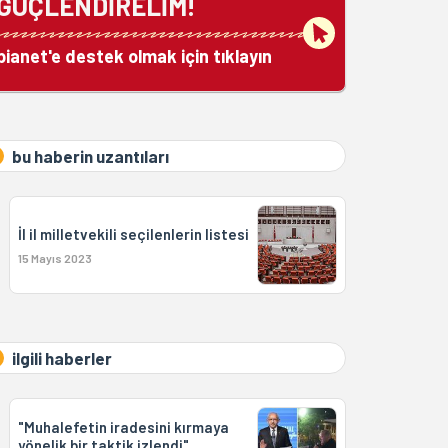
GÜÇLENDİRELİM!
bianet'e destek olmak için tıklayın
bu haberin uzantıları
İl il milletvekili seçilenlerin listesi
15 Mayıs 2023
ilgili haberler
"Muhalefetin iradesini kırmaya
yönelik bir taktik izlendi"