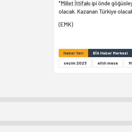
*
Millet İttifakı
ipi önde göğüsle
olacak. Kazanan Türkiye olaca
(EMK)
Haber Yeri
BİA Haber Merkezi
seçim 2023
altılı masa
M