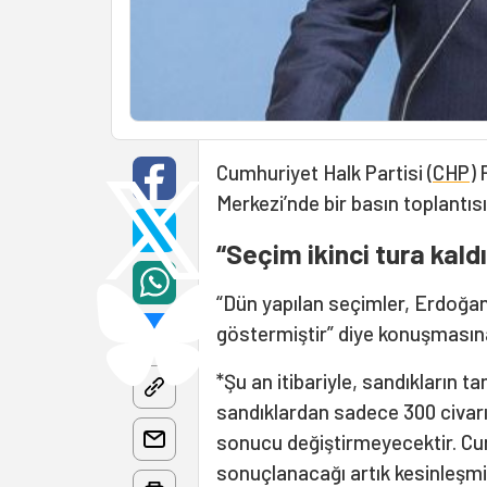
Cumhuriyet Halk Partisi (
CHP
)
Merkezi’nde bir basın toplantısı
“Seçim ikinci tura kaldı
“Dün yapılan seçimler, Erdoğan
göstermiştir” diye konuşmasına
*Şu an itibariyle, sandıkların t
sandıklardan sadece 300 civarı
sonucu değiştirmeyecektir. Cum
sonuçlanacağı artık kesinleşmiş