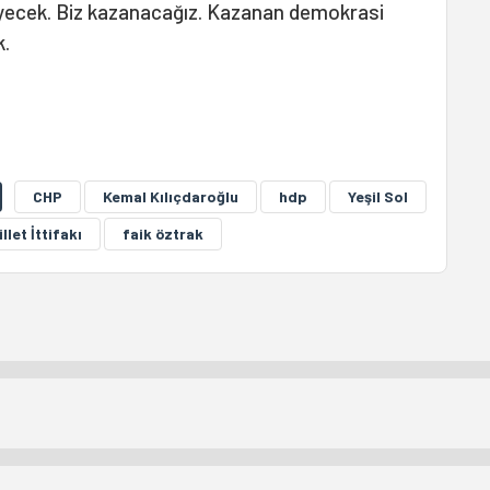
yecek. Biz kazanacağız. Kazanan demokrasi
k.
CHP
Kemal Kılıçdaroğlu
hdp
Yeşil Sol
illet İttifakı
faik öztrak