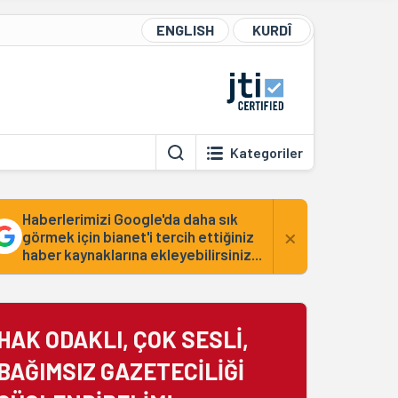
ENGLISH
KURDÎ
Kategoriler
Haberlerimizi Google'da daha sık
×
görmek için bianet'i tercih ettiğiniz
haber kaynaklarına ekleyebilirsiniz...
HAK ODAKLI, ÇOK SESLİ,
BAĞIMSIZ GAZETECİLİĞİ