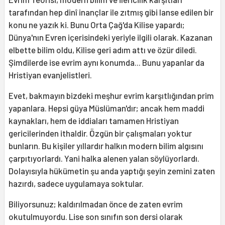
tarafından hep dinî inançlar ile zıtmış gibi lanse edilen bir
konu ne yazık ki. Bunu Orta Çağ'da Kilise yapardı;
Dünya'nın Evren içerisindeki yeriyle ilgili olarak. Kazanan
elbette bilim oldu, Kilise geri adım attı ve özür diledi.
Şimdilerde ise evrim aynı konumda... Bunu yapanlar da
Hristiyan evanjelistleri.
Evet, bakmayın bizdeki meşhur evrim karşıtlığından prim
yapanlara. Hepsi güya Müslüman'dır; ancak hem maddi
kaynakları, hem de iddiaları tamamen Hristiyan
gericilerinden ithaldir. Özgün bir çalışmaları yoktur
bunların. Bu kişiler yıllardır halkın modern bilim algısını
çarpıtıyorlardı. Yani halka alenen yalan söylüyorlardı.
Dolayısıyla hükümetin şu anda yaptığı şeyin zemini zaten
hazırdı, sadece uygulamaya soktular.
Biliyorsunuz; kaldırılmadan önce de zaten evrim
okutulmuyordu. Lise son sınıfın son dersi olarak