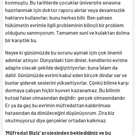
konmuştu. Bu tarihlerde çocuklar üniversite sınavına
hazırlanmak için doktor raporu alırlar veya devamsızlık
haklarını kullanırlar; bunu herkes bilir. Ben şahsen
hükümetin evrimle ilgili probleminin bilinçli bir problem
olduğunu sanmıyorum. Tamamen sunî ve kulaktan dolma
bir karşıtlık bu.
Neyse ki günümüzde bu sorunu aşmak için çok önemli
adımlar atılıyor. Dünya'daki tüm dinler, kendilerini evrime
adapte olacak şekilde değiştiriyorlar; buna İslam da
dahil. Günümüzde evrimi kabul eden birçok dindar var ve
bunlar giderek seslerini yükseltiyorlar. Çünkü bilime karşı
durmaya çalışan hiçbir kuvvet kazanamaz. Bu bilimin
kutsal falan olmasından değildir; gerçek olmasındandır.
Er ya da geç bu evrimin müfredattan kaldırılması
hatasından da dönüleceğini düşünüyorum. Zira biz
okutmuyoruz diye gerçekler ortadan kalkmaz.
‘Müfredat Biziz’ projesinden beklediğiniz ve bu