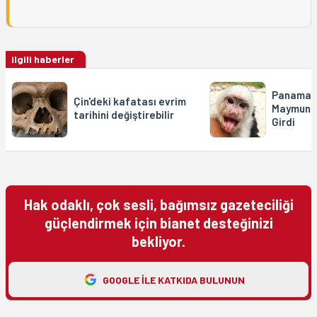
ilgili haberler
Panama’d
Çin'deki kafatası evrim
Maymunla
tarihini değiştirebilir
Girdi
Hak odaklı, çok sesli, bağımsız gazeteciliği
güçlendirmek için bianet desteğinizi
bekliyor.
GOOGLE ILE KATKIDA BULUNUN