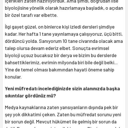
içerikleri zaten hazırlıyorduk. Ama şimdi, doğrudan lise
biyolojisine yönelik olarak hazırlamaya başladık, o açıdan
bir özel tarafı var elbette.
İlgi gayet güzel, on binlerce kişi izledi dersleri şimdiye
kadar. Her hafta 1 tane yayınlamaya çalışıyoruz, üçü bitti,
dördüncü yolda. Sanıyorum 10 tane civarında olacak ama
talep olursa devam ederiz elbet. Sonuçta evrimsel
biyoloji uçsuz bucaksız bir derya ve bizim bu derslerde
bahsettiklerimiz, evrimin milyonda biri bile değil belki...
Yine de temel olması bakımından hayati öneme sahip
konular.
Yeni müfredatı incelediğinizde sizin alanınızda başka
sıkıntılar gördünüz mü?
Medya kaynaklarına zaten yansıyanların dışında pek bir
şey yok dikkatimi çeken. Zaten bu müfredat sorunu yeni
bir sorun değil. Mevcut hükümet ile gelmiş bir sorun da