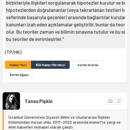
birbirleriyle ilişkileri sorgulanarak hipotezler kurulur ve bu
hipotezlerden doğrulananlar (veya tekrarlanan testleri her
seferinde başarıyla geçenler) arasında bağlantılar kurulara
kanunları izah eden açıklamalar geliştirilir, bunlar da teorile
olur. Bu teoriler zaman ve bilimin sınavına tutulur ve bu sür
bu teoriler de evrimleşirler."
(TP/HK)
Haber Yeri
BİA Haber Merkezi
evrim teorisi
Evrim Ağacı
Tansu Pişkin
İstanbul Üniversitesi Siyaset Bilimi ve Uluslararası İlişkiler
bölümünden mezun oldu. 2017-2022 arasında bianet’te yargı ve
iklim haberleri muhabiri olarak çalıştı.