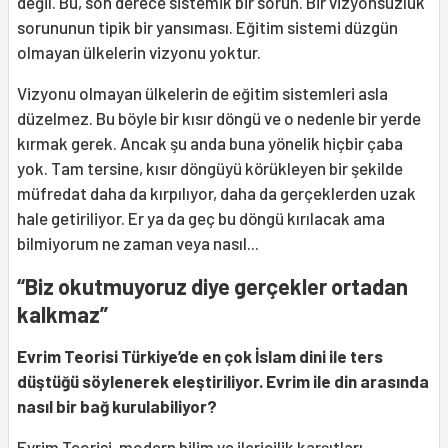
değil. Bu, son derece sistemik bir sorun. Bir vizyonsuzluk
sorununun tipik bir yansıması. Eğitim sistemi düzgün
olmayan ülkelerin vizyonu yoktur.
Vizyonu olmayan ülkelerin de eğitim sistemleri asla
düzelmez. Bu böyle bir kısır döngü ve o nedenle bir yerde
kırmak gerek. Ancak şu anda buna yönelik hiçbir çaba
yok. Tam tersine, kısır döngüyü körükleyen bir şekilde
müfredat daha da kırpılıyor, daha da gerçeklerden uzak
hale getiriliyor. Er ya da geç bu döngü kırılacak ama
bilmiyorum ne zaman veya nasıl...
“Biz okutmuyoruz diye gerçekler ortadan
kalkmaz”
Evrim Teorisi Türkiye’de en çok İslam dini ile ters
düştüğü söylenerek eleştiriliyor. Evrim ile din arasında
nasıl bir bağ kurulabiliyor?
Evrim Teorisi, modern bilim ve ilericilik karşıtları