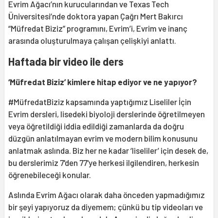
Evrim Ağacı’nın kurucularından ve Texas Tech
Üniversitesi’nde doktora yapan Çağrı Mert Bakırcı
“Müfredat Biziz” programını, Evrim’i, Evrim ve inanç
arasında oluşturulmaya çalışan çelişkiyi anlattı.
Haftada bir video ile ders
‘Müfredat Biziz’ kimlere hitap ediyor ve ne yapıyor?
#MüfredatBiziz kapsamında yaptığımız Liseliler İçin
Evrim dersleri, lisedeki biyoloji derslerinde öğretilmeyen
veya öğretildiği iddia edildiği zamanlarda da doğru
düzgün anlatılmayan evrim ve modern bilim konusunu
anlatmak aslında. Biz her ne kadar ‘liseliler’ için desek de,
bu derslerimiz 7'den 77'ye herkesi ilgilendiren, herkesin
öğrenebileceği konular.
Aslında Evrim Ağacı olarak daha önceden yapmadığımız
bir şeyi yapıyoruz da diyemem; çünkü bu tip videoları ve