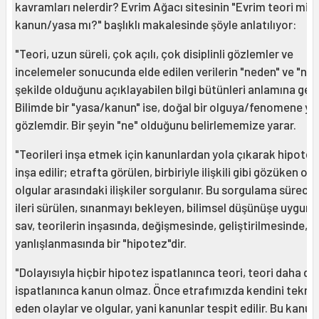
kavramları nelerdir? Evrim Ağacı sitesinin "Evrim teori mi,
kanun/yasa mı?" başlıklı makalesinde şöyle anlatılıyor:
"Teori, uzun süreli, çok açılı, çok disiplinli gözlemler ve
incelemeler sonucunda elde edilen verilerin "neden" ve "nası
şekilde olduğunu açıklayabilen bilgi bütünleri anlamına gelir
Bilimde bir "yasa/kanun" ise, doğal bir olguya/fenomene yö
gözlemdir. Bir şeyin "ne" olduğunu belirlememize yarar.
"Teorileri inşa etmek için kanunlardan yola çıkarak hipotez
inşa edilir; etrafta görülen, birbiriyle ilişkili gibi gözüken ola
olgular arasındaki ilişkiler sorgulanır. Bu sorgulama süreci
ileri sürülen, sınanmayı bekleyen, bilimsel düşünüşe uygun 
sav, teorilerin inşasında, değişmesinde, geliştirilmesinde,
yanlışlanmasında bir "hipotez"dir.
"Dolayısıyla hiçbir hipotez ispatlanınca teori, teori daha da
ispatlanınca kanun olmaz. Önce etrafımızda kendini tekrar
eden olaylar ve olgular, yani kanunlar tespit edilir. Bu kanun