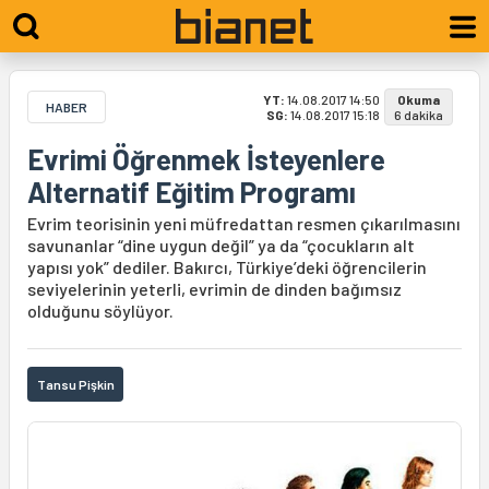
YT:
14.08.2017 14:50
Okuma
HABER
SG:
14.08.2017 15:18
6 dakika
Evrimi Öğrenmek İsteyenlere
Alternatif Eğitim Programı
Evrim teorisinin yeni müfredattan resmen çıkarılmasını
savunanlar “dine uygun değil” ya da “çocukların alt
yapısı yok” dediler. Bakırcı, Türkiye’deki öğrencilerin
seviyelerinin yeterli, evrimin de dinden bağımsız
olduğunu söylüyor.
Tansu Pişkin