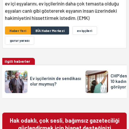
ev içi eşyalarını, ev işçilerinin daha çok temasta olduğu
eşyaları canlı gibi göstererek eşyanın insan üzerindeki
hakimiyetini hissettirmek istedim. (EMK)
Haber Yeri
BİA Haber Merkezi
ev işçileri
gurur yarası
ilgili haberler
CHP’den e
Ev işçilerinin de sendikası
10 kadınd
olur muymuş?
görüyor
Hak odaklı, çok sesli, bağımsız gazeteciliği
güçlendirmek için bianet desteğinizi