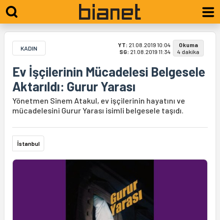
YT:
21.08.2019 10:04
Okuma
KADIN
SG:
21.08.2019 11:34
4 dakika
Ev İşçilerinin Mücadelesi Belgesele
Aktarıldı: Gurur Yarası
Yönetmen Sinem Atakul, ev işçilerinin hayatını ve
mücadelesini Gurur Yarası isimli belgesele taşıdı.
İstanbul