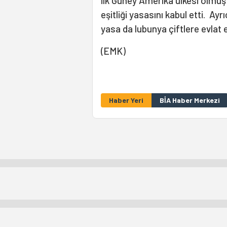
ilk Güney Amerika ülkesi olmuş 
eşitliği yasasını kabul etti. A
yasa da lubunya çiftlere evlat 
(EMK)
Haber Yeri
BİA Haber Merkezi