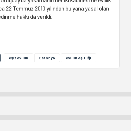
Uruguay'da yasamanın her iki kabinesi de evlilik
yrıca 22 Temmuz 2010 yılından bu yana yasal olan
edinme hakkı da verildi.
eşit evlilik
Estonya
evlilik eşitliği