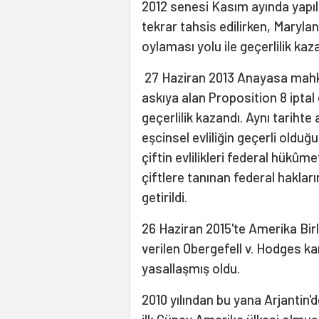
2012 senesi Kasım ayında yapıla
tekrar tahsis edilirken, Maryla
oylaması yolu ile geçerlilik kaz
27 Haziran 2013 Anayasa mahkeme
askıya alan Proposition 8 iptal e
geçerlilik kazandı. Aynı tariht
eşcinsel evliliğin geçerli olduğ
çiftin evlilikleri federal hükûm
çiftlere tanınan federal hakların
getirildi.
26 Haziran 2015'te Amerika Bir
verilen Obergefell v. Hodges kar
yasallaşmış oldu.
2010 yılından bu yana Arjantin'de 