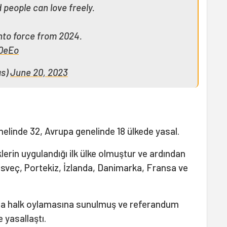
 people can love freely.
into force from 2024.
70eEo
as)
June 20, 2023
elinde 32, Avrupa genelinde 18 ülkede yasal.
klerin uygulandığı ilk ülke olmuştur ve ardından
İsveç, Portekiz, İzlanda, Danimarka, Fransa ve
 defa halk oylamasına sunulmuş ve referandum
e yasallaştı.