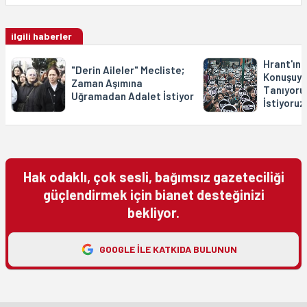
ilgili haberler
Hrant'ın 
"Derin Aileler" Mecliste;
Konuşuyor
Zaman Aşımına
Tanıyoru
Uğramadan Adalet İstiyor
İstiyoruz
Hak odaklı, çok sesli, bağımsız gazeteciliği
güçlendirmek için bianet desteğinizi
bekliyor.
GOOGLE ILE KATKIDA BULUNUN