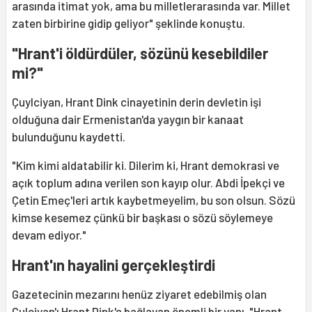
arasında itimat yok, ama bu milletlerarasında var. Millet
zaten birbirine gidip geliyor" şeklinde konuştu.
"Hrant'i öldürdüler, sözünü kesebildiler
mi?"
Çuylciyan, Hrant Dink cinayetinin derin devletin işi
olduğuna dair Ermenistan'da yaygın bir kanaat
bulunduğunu kaydetti.
"Kim kimi aldatabilir ki. Dilerim ki, Hrant demokrasi ve
açık toplum adına verilen son kayıp olur. Abdi İpekçi ve
Çetin Emeç'leri artık kaybetmeyelim, bu son olsun. Sözü
kimse kesemez çünkü bir başkası o sözü söylemeye
devam ediyor."
Hrant'ın hayalini gerçekleştirdi
Gazetecinin mezarını henüz ziyaret edebilmiş olan
Çulciyan'ı Hrant Dink'e bağlayan önemli bir yanı, "Hrant