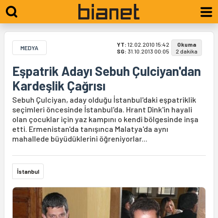
YT:
12.02.2010 15:42
Okuma
MEDYA
SG:
31.10.2013 00:05
2 dakika
Eşpatrik Adayı Sebuh Çulciyan'dan
Kardeşlik Çağrısı
Sebuh Çulciyan, aday olduğu İstanbul'daki eşpatriklik
seçimleri öncesinde İstanbul'da. Hrant Dink'in hayali
olan çocuklar için yaz kampını o kendi bölgesinde inşa
etti. Ermenistan'da tanışınca Malatya'da aynı
mahallede büyüdüklerini öğreniyorlar...
İstanbul