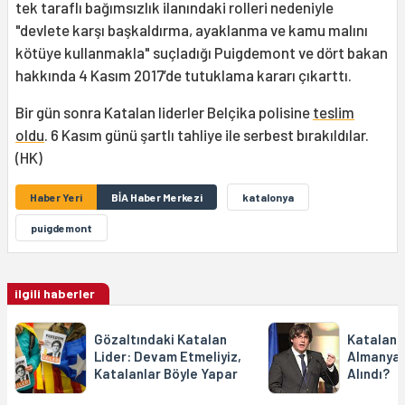
tek taraflı bağımsızlık ilanındaki rolleri nedeniyle
"devlete karşı başkaldırma, ayaklanma ve kamu malını
kötüye kullanmakla" suçladığı Puigdemont ve dört bakan
hakkında 4 Kasım 2017’de tutuklama kararı çıkarttı.
Bir gün sonra Katalan liderler Belçika polisine
teslim
oldu
. 6 Kasım günü şartlı tahliye ile serbest bırakıldılar.
(HK)
Haber Yeri
BİA Haber Merkezi
katalonya
puigdemont
ilgili haberler
Gözaltındaki Katalan
Katalan 
Lider: Devam Etmeliyiz,
Almanya’
Katalanlar Böyle Yapar
Alındı?