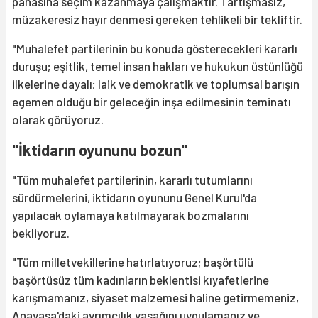
pahasına seçim kazanmaya çalışmaktır. Tartışmasız,
müzakeresiz hayır denmesi gereken tehlikeli bir tekliftir.
"Muhalefet partilerinin bu konuda gösterecekleri kararlı
duruşu; eşitlik, temel insan hakları ve hukukun üstünlüğü
ilkelerine dayalı; laik ve demokratik ve toplumsal barışın
egemen olduğu bir geleceğin inşa edilmesinin teminatı
olarak görüyoruz.
"İktidarın oyununu bozun"
"Tüm muhalefet partilerinin, kararlı tutumlarını
sürdürmelerini, iktidarın oyununu Genel Kurul'da
yapılacak oylamaya katılmayarak bozmalarını
bekliyoruz.
"Tüm milletvekillerine hatırlatıyoruz; başörtülü
başörtüsüz tüm kadınların beklentisi kıyafetlerine
karışmamanız, siyaset malzemesi haline getirmemeniz,
Anayasa'daki ayrımcılık yasağını uygulamanız ve