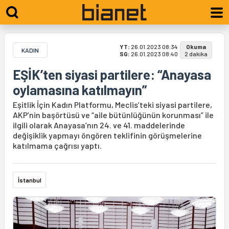
YT:
26.01.2023 08:34
Okuma
KADIN
SG:
26.01.2023 08:40
2 dakika
EŞİK’ten siyasi partilere: “Anayasa
oylamasına katılmayın”
Eşitlik İçin Kadın Platformu, Meclis’teki siyasi partilere,
AKP’nin başörtüsü ve “aile bütünlüğünün korunması” ile
ilgili olarak Anayasa’nın 24. ve 41. maddelerinde
değişiklik yapmayı öngören teklifinin görüşmelerine
katılmama çağrısı yaptı.
İstanbul