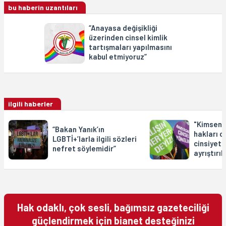
bu haberin uzantıları
“Anayasa değişikliği
üzerinden cinsel kimlik
tartışmaları yapılmasını
kabul etmiyoruz”
ilgili haberler
"Kimseni
“Bakan Yanık’ın
hakları c
LGBTİ+’larla ilgili sözleri
cinsiyet 
nefret söylemidir”
ayrıştırı
Hak odaklı, çok sesli, bağımsız gazeteciliği
güçlendirmek için bianet desteğinizi