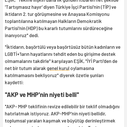
'Tartışmasız hayır' diyen Türkiye İşçi Partisi'nin (TİP) ve
iktidarın 2. tur görüşmesine ve Anayasa Komisyonu
toplantılarına katılmayan Halkların Demokratik
Partisi'nin (HDP) bu kararlı tutumlarını sürdüreceğine
inanıyoruz" dedi.
"İktidarın, başörtülü veya başörtüsüz bütün kadınların ve
LGBTİ+'ların hayatlarını tehdit eden bu girişime destek
olmamalarını takdirle" karşılayan EŞİK, "İYİ Parti'den de
net bir tutum alarak
genel kurul
oylamasına
katılmamasını bekliyoruz" diyerek özetle şunları
kaydetti:
"AKP ve MHP'nin niyeti belli"
"AKP- MHP teklifinin revize edilebilir bir teklif olmadığını
hatırlatmak istiyoruz. AKP-MHP'nin niyeti bellidir,
toplumsal yaraları kaşımak ve büyütüp derinleştirmek