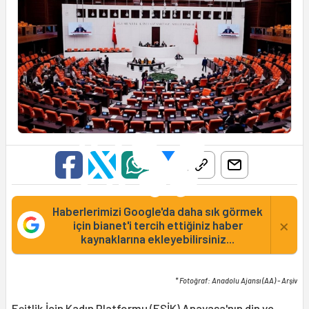
Haberlerimizi Google'da daha sık görmek
×
için bianet'i tercih ettiğiniz haber
kaynaklarına ekleyebilirsiniz...
* Fotoğraf: Anadolu Ajansı (AA) - Arşiv
Eşitlik İçin Kadın Platformu (
EŞİK
) Anayasa'nın din ve