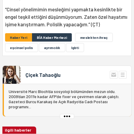
“Cinsel yönelimimin mesleğimi yapmakta kesinlikte bir
engel teşkil ettiğini düşünmüyorum. Zaten özel hayatımı
işime karıştırmam. Polislik yapacağım.” (ÇT)
Haber Yeri
BİA Haber Merkezi
meslekten ihraç
eşcinsel polis
ayrımcılık
lgbti
Çiçek Tahaoğlu
Université Marc Bloch’da sosyoloji bölümünden mezun oldu.
2009’dan 2011’e kadar AFP’de fixer ve çevirmen olarak çalıştı.
Gazeteci Burcu Karakaş ile Açık Radyo’da Cadı Postası
programını...
ilgili haberler