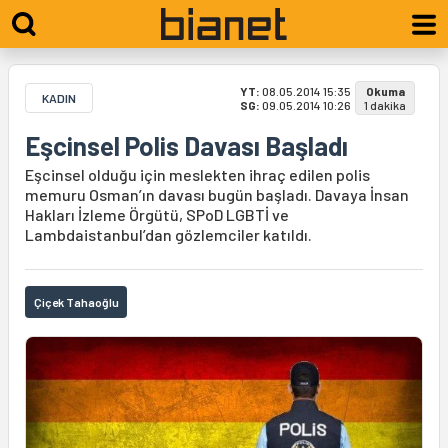
YT:
08.05.2014 15:35
Okuma
KADIN
SG:
09.05.2014 10:26
1 dakika
Eşcinsel Polis Davası Başladı
Eşcinsel olduğu için meslekten ihraç edilen polis
memuru Osman’ın davası bugün başladı. Davaya İnsan
Hakları İzleme Örgütü, SPoD LGBTİ ve
Lambdaistanbul’dan gözlemciler katıldı.
Çiçek Tahaoğlu