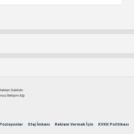
kları Saklıdır
msız İletişim Ağı
 Pozisyonlar
Staj İmkanı
Reklam Vermek İçin
KVKK Politikası