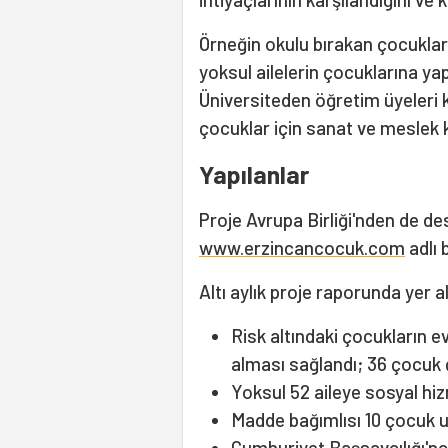
Örneğin okulu bırakan çocuklar t
yoksul ailelerin çocuklarına ya
Üniversiteden öğretim üyeleri k
çocuklar için sanat ve meslek k
Yapılanlar
Proje Avrupa Birliği'nden de de
www.erzincancocuk.com
adlı 
Altı aylık proje raporunda yer a
Risk altındaki çocukların ev
alması sağlandı; 36 çocuk ç
Yoksul 52 aileye sosyal hi
Madde bağımlısı 10 çocuk uz
Cumhuriyet Başsavcılığı'nca