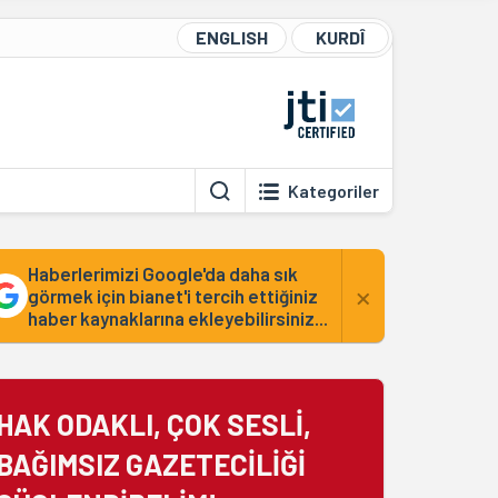
ENGLISH
KURDÎ
Kategoriler
Haberlerimizi Google'da daha sık
×
görmek için bianet'i tercih ettiğiniz
haber kaynaklarına ekleyebilirsiniz...
HAK ODAKLI, ÇOK SESLİ,
BAĞIMSIZ GAZETECİLİĞİ