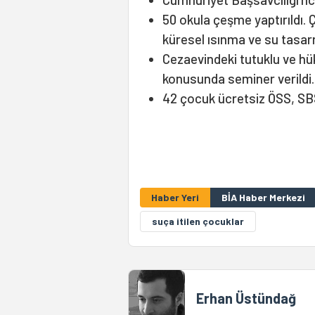
50 okula çeşme yaptırıldı. Ç
küresel ısınma ve su tasarru
Cezaevindeki tutuklu ve hü
konusunda seminer verildi.
42 çocuk ücretsiz ÖSS, SB
Haber Yeri
BİA Haber Merkezi
suça itilen çocuklar
Erhan Üstündağ