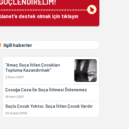
GÜÇLENDİRELİM!
bianet'e destek olmak için tıklayın
ilgili haberler
"Amaç Suça İtilen Çocukları
Topluma Kazandırmak"
3 Ekim 2007
Çocuğa Ceza İle Suça İtilmesi Önlenemez
19 Mart 2007
Suçlu Çocuk Yoktur, Suça İtilen Çocuk Vardır
20 Aralık 2005