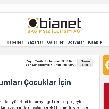
Haberler
Yazarlar
Galeriler
Dosyalar
Kitaplık
Yayın Tarihi:
21 Temmuz 2008 14:38
Okuma
Son Güncelleme:
31 Ekim 2013 00:09
2 dakika
mları Çocuklar İçin
e idari yönetimi bir araya getiren bir projeyle
a kısa zamanda ulaşılıp gerekli hizmetin verilmesini