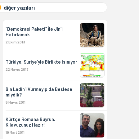
diğer yazıları
“Demokrasi Paketi” İle Jîn’i
Hatırlamak
2 Ekim 2013
Türkiye, Suriye’yle Birlikte Isınıyor
22 Mayıs 2013
Bin Ladin'i Vurmayıp da Beslese
miydik?
5 Mayıs 2011
Kürtçe Romana Buyrun,
Kılavuzunuz Hazır!
19 Mart 2011