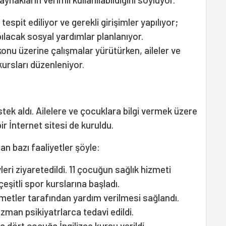
espit ediliyor ve gerekli girişimler yapılıyor;
pılacak sosyal yardımlar planlanıyor.
onu üzerine çalışmalar yürütürken, aileler ve
ursları düzenleniyor.
stek aldı. Ailelere ve çocuklara bilgi vermek üzere
bir İnternet sitesi de kuruldu.
lan bazı faaliyetler şöyle:
leri ziyaretedildi. 11 çocuğun sağlık hizmeti
eşitli spor kurslarına başladı.
zmetler tarafından yardım verilmesi sağlandı.
man psikiyatrlarca tedavi edildi.
 dört çocuğa İngilizce kursu verildi.