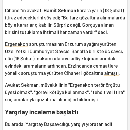
Cihaner'in avukatı
Hamit Sekman
karara yarın (18 Şubat)
itiraz edeceklerini söyledi; "Bu tarz gözaltına alınmalarda
böyle kararlar çıkabilir. Sürpriz değil. Sorguya alınan
birisini tutuklama ihtimali her zaman vardır" dedi.
Ergenekon
soruşturmasının Erzurum ayağını yürüten
Özel Yetkili Cumhuriyet Savcısı Şanal'la birlikte üç savcı,
dün (16 Şubat) makam odası ve adliye lojmanlarındaki
evindeki aramaların ardından, Erzincan'da cemaatlere
yönelik soruşturma yürüten Cihaner'i gözaltına
almıştı
.
Avukat Sekman, müvekkilinin "Ergenekon terör örgütü
üyesi olmak", "görevi kötüye kullanmak", "tehdit ve iftira"
suçlamalarıyla gözaltına alındığını bildirmişti.
Yargıtay inceleme başlattı
Bu arada, Yargıtay Başsavcılığı, yargıyı yıpratan adli