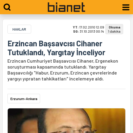
YT:
17.02.2010 12:09
Okuma
HAKLAR
SG:
31.10.2013 00:14
1 dakika
Erzincan Başsavcısı Cihaner
Tutuklandı, Yargıtay İnceliyor
Erzincan Cumhuriyet Başsavcısı Cihaner, Ergenekon
soruşturması kapsamında tutuklandı. Yargıtay
Başsavcılığı "Habur, Erzurum, Erzincan çevrelerinde
yargıyı yıpratan tahkikatları" incelemeye aldı.
Erzurum-Ankara