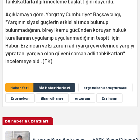
tahkikatlarla ilgili inceleme başlattığını duyurdu.
Açıklamaya göre, Yargıtay Cumhuriyet Başsavcılığı,
"Yargının siyasi güçlerin etkisi altında bulunup
bulunmadığının, bireyi kamu gücünden koruyan hukuk
kurallarının uygulanıp uygulanmadığının tespiti için
Habur, Erzincan ve Erzurum adli yargı çevrelerinde yargıyı
yıpratan, yargıya olan güveni sarsan adli tahkikatları"
incelemeye aldı. (TK)
Haber Yeri
BİA Haber Merkezi
ergenekon soruşturması
Ergenekon
ilhan cihaner
erzurum
Erzincan
bu haberin uzantıları
Erzurum Baro Başkanının
HSYK, Savcı Cihaner'i