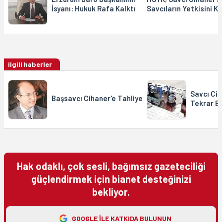
İsyanı: Hukuk Rafa Kalktı
Savcıların Yetkisini Ka
ilgili haberler
Savcı Cih
Başsavcı Cihaner'e Tahliye
Tekrar E
Hak odaklı, çok sesli, bağımsız gazeteciliği
güçlendirmek için bianet desteğinizi
bekliyor.
GOOGLE ILE KATKIDA BULUNUN