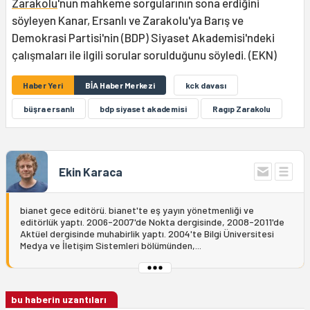
Zarakolu
'nun mahkeme sorgularının sona erdiğini
söyleyen Kanar, Ersanlı ve Zarakolu'ya Barış ve
Demokrasi Partisi'nin (BDP) Siyaset Akademisi'ndeki
çalışmaları ile ilgili sorular sorulduğunu söyledi. (EKN)
Haber Yeri
BİA Haber Merkezi
kck davası
büşra ersanlı
bdp siyaset akademisi
Ragıp Zarakolu
Ekin Karaca
bianet gece editörü. bianet'te eş yayın yönetmenliği ve
editörlük yaptı. 2006-2007'de Nokta dergisinde, 2008-2011'de
Aktüel dergisinde muhabirlik yaptı. 2004'te Bilgi Üniversitesi
Medya ve İletişim Sistemleri bölümünden,...
bu haberin uzantıları