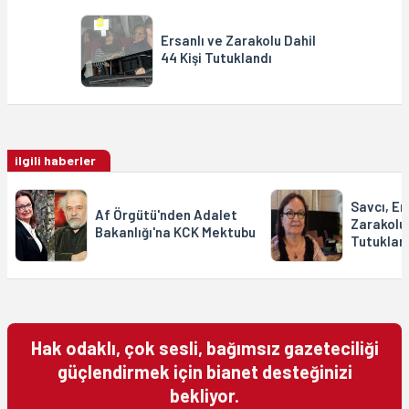
Ersanlı ve Zarakolu Dahil
44 Kişi Tutuklandı
ilgili haberler
Savcı, Er
Af Örgütü'nden Adalet
Zarakolu
Bakanlığı'na KCK Mektubu
Tutuklan
Hak odaklı, çok sesli, bağımsız gazeteciliği
güçlendirmek için bianet desteğinizi
bekliyor.