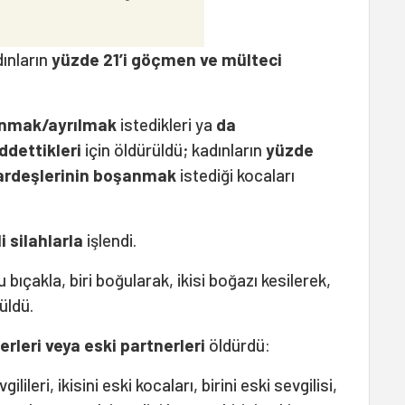
dınların
yüzde 21’i göçmen ve mülteci
şanmak/ayrılmak
istedikleri ya
da
eddettikleri
için öldürüldü; kadınların
yüzde
 kardeşlerinin boşanmak
istediği kocaları
i silahlarla
işlendi.
u bıçakla, biri boğularak, ikisi boğazı kesilerek,
üldü.
erleri veya eski partnerleri
öldürdü:
ilileri, ikisini eski kocaları, birini eski sevgilisi,