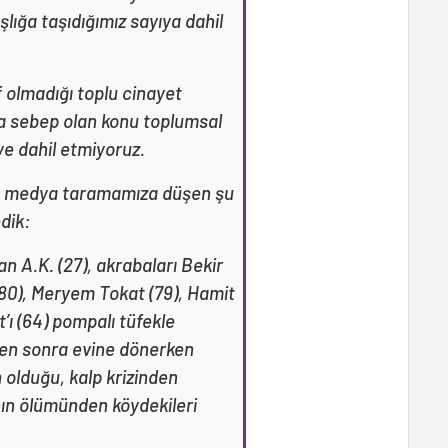
lığa taşıdığımız sayıya dahil
 olmadığı toplu cinayet
ya sebep olan konu toplumsal
ye dahil etmiyoruz.
de medya taramamıza düşen şu
dik:
n A.K. (27), akrabaları Bekir
(80), Meryem Tokat (79), Hamit
’ı (64) pompalı tüfekle
den sonra evine dönerken
n olduğu, kalp krizinden
ın ölümünden köydekileri