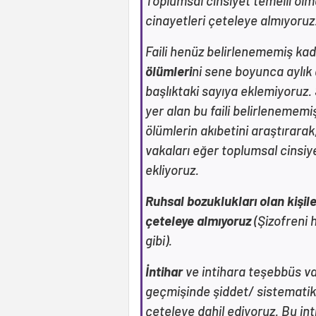
Toplumsal cinsiyet temelli olm
cinayetleri çeteleye almıyoruz
Faili henüz belirlenememiş kad
ölümleri
ni sene boyunca aylık
başlıktaki sayıya eklemiyoruz
yer alan bu faili belirlenememi
ölümlerin akıbetini araştırarak
vakaları eğer toplumsal cinsiye
ekliyoruz.
Ruhsal bozuklukları olan kişiler
çeteleye almıyoruz
(Şizofreni h
gibi).
İntihar
ve intihara teşebbüs va
geçmişinde şiddet/ sistematik
çeteleye dahil ediyoruz. Bu int