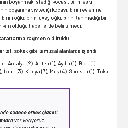
şının boşanmak istediği kocası, birini eski
şinin boşanmak istediği kocası, birini evlenme
 birini oğlu, birini üvey oğlu, birini tanımadığı bir
in kim olduğu haberlerde belirtilmedi.
ararlarına rağmen
öldürüldü.
arket, sokak gibi kamusal alanlarda işlendi.
er Antalya (2), Antep (1), Aydın (1), Bolu (1),
(5), İzmir (3), Konya (3), Muş (4), Samsun (1), Tokat
inde
sadece erkek şiddeti
ınlar
a yer veriyoruz.