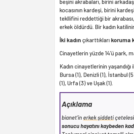
beşini akrabaları, birini arkada
kocasının kardeşi, birini karde
tekllifini reddettiği bir akrabası,
erkek öldürdü. Bir kadın katilin
İki kadın
çıkarttıkları
koruma k
Cinayetlerin yüzde 14’ü park, m
Kadın cinayetlerinin yaşandığı ill
Bursa (1), Denizli (1), İstanbul 
(1), Urfa (3) ve Uşak (1).
Açıklama
bianet’in
erkek şiddeti
çeteles
sonucu hayatını kaybeden kad