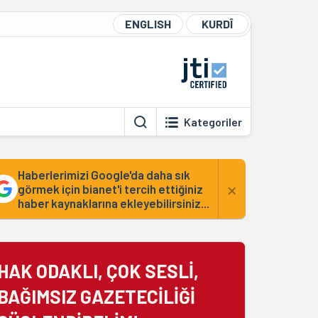
ENGLISH
KURDÎ
Kategoriler
Haberlerimizi Google'da daha sık
×
görmek için bianet'i tercih ettiğiniz
haber kaynaklarına ekleyebilirsiniz...
HAK ODAKLI, ÇOK SESLİ,
BAĞIMSIZ GAZETECİLİĞİ