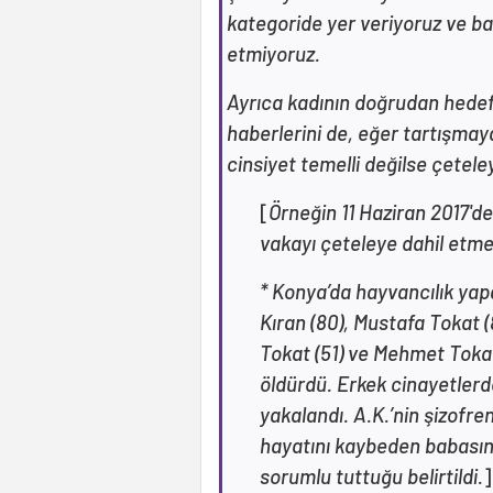
kategoride yer veriyoruz ve baş
etmiyoruz.
Ayrıca kadının doğrudan hedef
haberlerini de, eğer tartışma
cinsiyet temelli değilse çetele
[
Örneğin 11 Haziran 2017'
vakayı çeteleye dahil etme
* Konya’da hayvancılık yapa
Kıran (80), Mustafa Tokat 
Tokat (51) ve Mehmet Tokat
öldürdü. Erkek cinayetler
yakalandı. A.K.’nin şizofre
hayatını kaybeden babasın
sorumlu tuttuğu belirtildi.
]