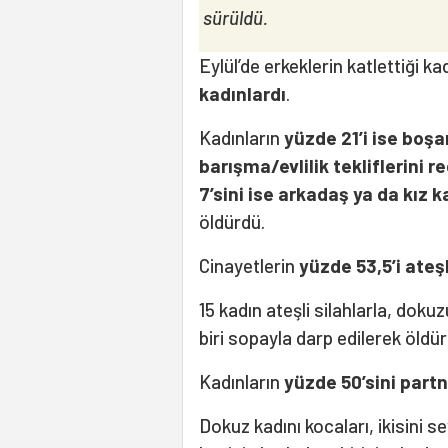
sürüldü.
Eylül’de erkeklerin katlettiği ka
kadınlardı
.
Kadınların
yüzde 21’i ise bo
barışma/evlilik tekliflerini r
7’sini ise arkadaş ya da kız
öldürdü.
Cinayetlerin
yüzde 53,5’i ateşl
15 kadın ateşli silahlarla, dokuz
biri sopayla darp edilerek öldür
Kadınların
yüzde 50’sini partn
Dokuz kadını kocaları, ikisini sevg