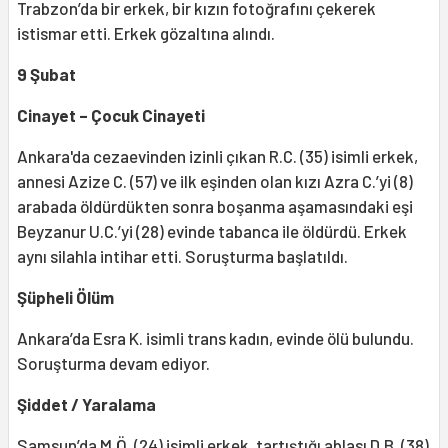
Trabzon’da bir erkek, bir kızın fotoğrafını çekerek
istismar etti. Erkek gözaltına alındı.
9 Şubat
Cinayet – Çocuk Cinayeti
Ankara'da cezaevinden izinli çıkan R.C. (35) isimli erkek,
annesi Azize C. (57) ve ilk eşinden olan kızı Azra C.’yi (8)
arabada öldürdükten sonra boşanma aşamasındaki eşi
Beyzanur U.C.’yi (28) evinde tabanca ile öldürdü. Erkek
aynı silahla intihar etti. Soruşturma başlatıldı.
Şüpheli Ölüm
Ankara’da Esra K. isimli trans kadın, evinde ölü bulundu.
Soruşturma devam ediyor.
Şiddet / Yaralama
Samsun’da M.Ö. (24) isimli erkek, tartıştığı ablası D.B. (38)