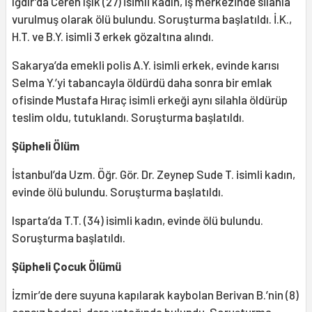
Iğdır’da Ceren ışık (27) isimli kadın, iş merkezinde silahla
vurulmuş olarak ölü bulundu. Soruşturma başlatıldı. İ.K.,
H.T. ve B.Y. isimli 3 erkek gözaltına alındı.
Sakarya’da emekli polis A.Y. isimli erkek, evinde karısı
Selma Y.’yi tabancayla öldürdü daha sonra bir emlak
ofisinde Mustafa Hıraç isimli erkeği aynı silahla öldürüp
teslim oldu, tutuklandı. Soruşturma başlatıldı.
Şüpheli Ölüm
İstanbul’da Uzm. Öğr. Gör. Dr. Zeynep Sude T. isimli kadın,
evinde ölü bulundu. Soruşturma başlatıldı.
Isparta’da T.T. (34) isimli kadın, evinde ölü bulundu.
Soruşturma başlatıldı.
Şüpheli Çocuk Ölümü
İzmir’de dere suyuna kapılarak kaybolan Berivan B.’nin (8)
cansız bedeni, dere yatağında bulundu. Soruşturma