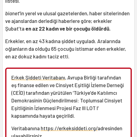
listesi.
bianet
'in yerel ve ulusal gazetelerden, haber sitelerinden
ve ajanslardan derlediği haberlere göre; erkekler
Şubat’ta
en az 2
2 kadın ve bir çocuğu öldürdü.
Erkekler, en az 43 kadına şiddet uyguladı. Aralarında
oğlanların da olduğu 65 çocuğu istismar eden erkekler,
en az dokuz kadını taciz etti.
Erkek Şiddeti Veritabanı
, Avrupa Birliği tarafından
eş finanse edilen ve Cinsiyet Eşitliği İzleme Derneği
(CEİD) tarafından yürütülen ‘Türkiye’de Katılımcı
Demokrasinin Güçlendirilmesi: Toplumsal Cinsiyet
Eşitliğinin İzlenmesi Projesi Faz III LOT I’
kapsamında hayata geçirildi.
Veritabanına
https://erkeksiddeti.org/
adresinden
ulaşabilirsiniz.