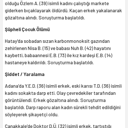
olduğu Özlem A. (39) isimli kadını çalıştığı markete
giderken bıçaklayarak öldürdü. Kaçan erkek yakalanarak
gözaltına alındı. Soruşturma başlatıldı.
Şüpheli Çocuk Ölümü
Hatay'da sobadan sızan karbonmonoksit gazından
zehirlenen Nisa B. (15) ve babası Nuh B. (42) hayatını
kaybetti, babaannesi E.B. (73) ile kız kardeşi E.B. (14)
hastaneye kaldırıldı. Soruşturma başlatıldı.
Şiddet / Yaralama
Adana’da Y.E.D. (36) isimli erkek, eski karısı T.D. (36) isimli
kadını sokakta darp etti. Olay çevredekiler tarafından
görüntülendi. Erkek gözaltına alındı. Soruşturma
başlatıldı. Darp raporu alan kadın sürekli tehdit edildiğini
söyleyerek şikayetçi oldu.
Çanakkale’de Doktor D.Ü. (32) isimli erkek, tartıştığı