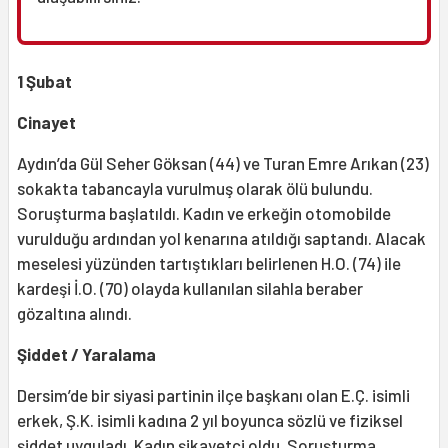
1 Şubat
Cinayet
Aydın’da Gül Seher Göksan (44) ve Turan Emre Arıkan (23)
sokakta tabancayla vurulmuş olarak ölü bulundu.
Soruşturma başlatıldı. Kadın ve erkeğin otomobilde
vurulduğu ardından yol kenarına atıldığı saptandı. Alacak
meselesi yüzünden tartıştıkları belirlenen H.O. (74) ile
kardeşi İ.O. (70) olayda kullanılan silahla beraber
gözaltına alındı.
Şiddet / Yaralama
Dersim’de bir siyasi partinin ilçe başkanı olan E.Ç. isimli
erkek, Ş.K. isimli kadına 2 yıl boyunca sözlü ve fiziksel
şiddet uyguladı. Kadın şikayetçi oldu. Soruşturma