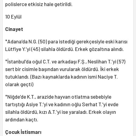
polislerce etkisiz hale getirildi.
10 Eylül
Cinayet
*Adana’da N.G. (50) para istediği gerekçesiyle eski karısı
Lütfiye Y.’yi (45) silahla öldürdü. Erkek gözaltına alındı.
*İstanbul’da oğul C.T. ve arkadaşı F.Ş., Neslihan T.’yi (57)
sert bir cisimle başından vurularak öldürdü. İki erkek
tutuklandı. (Bazı kaynaklarda kadının ismi Naciye T.
olarak geçti)
*Niğde’de K.T., arazide hayvan otlatma sebebiyle
tartıştığı Asiye T.’yi ve kadının oğlu Serhat T.’yi evde
silahla öldürdü, kızı A.T.’yi ise yaraladı. Erkek olayın
ardından kaçtı.
Çocuk İstismarı