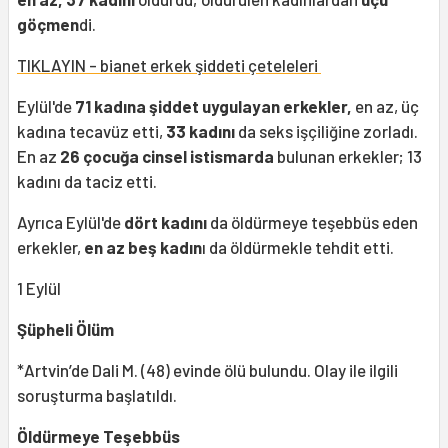
göçmen
di.
TIKLAYIN - bianet erkek şiddeti çeteleleri
Eylül'de
71 kadına şiddet uygulayan erkekler,
en az, üç
kadına tecavüz etti,
33 kadını
da seks işçiliğine zorladı.
En az
26 çocuğa cinsel istismarda
bulunan erkekler; 13
kadını da taciz etti.
Ayrıca Eylül'de
dört kadını
da öldürmeye teşebbüs eden
erkekler,
en az beş kadın
ı da öldürmekle tehdit etti.
1 Eylül
Şüpheli Ölüm
*Artvin’de Dali M. (48) evinde ölü bulundu. Olay ile ilgili
soruşturma başlatıldı.
Öldürmeye Teşebbüs