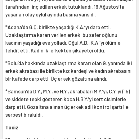
tarafından linç edilen erkek tutuklandı. 19 Ağustos’ta
yaşanan olay eylül ayında basına yansıdı.
*Adana’da G.Ç. birlikte yaşadığı K.A.’yı darp etti.
Uzaklaştırma kararı verilen erkek, bu sefer oğlunu
kadının yaşadığı eve yolladı. Oğul A.D., K.A.’yı ölümle
tehdit etti. Kadın iki erkekten şikayetçi oldu.
*Bolu’da hakkında uzaklaştırma kararı olan G. yanında iki
erkek akrabası ile birlikte kız kardeşi ve kadın akrabasını
bir kafede darp etti. Üç erkek gözaltına alındı.
*Samsun’da D.Y., M.Y., ve H.Y., akrabaları M.Y.’yi, C.Y.’yi (15)
ve şiddete tepki gösteren koca H.B.Y.’yi sert cisimlerle
darp etti. Gözaltına alınan üç erkek adli kontrol şartı ile
serbest bırakıldı.
Taciz