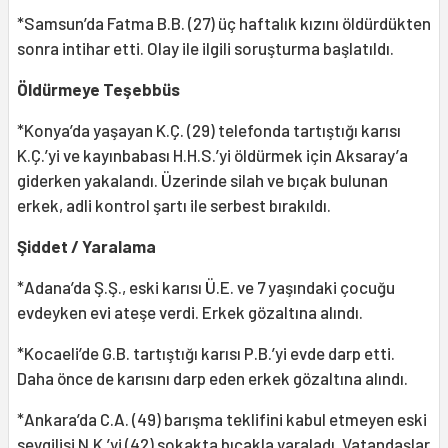
*Samsun’da Fatma B.B. (27) üç haftalık kızını öldürdükten
sonra intihar etti. Olay ile ilgili soruşturma başlatıldı.
Öldürmeye Teşebbüs
*Konya’da yaşayan K.Ç. (29) telefonda tartıştığı karısı
K.Ç.’yi ve kayınbabası H.H.S.’yi öldürmek için Aksaray’a
giderken yakalandı. Üzerinde silah ve bıçak bulunan
erkek, adli kontrol şartı ile serbest bırakıldı.
Şiddet / Yaralama
*Adana’da Ş.Ş., eski karısı Ü.E. ve 7 yaşındaki çocuğu
evdeyken evi ateşe verdi. Erkek gözaltına alındı.
*Kocaeli’de G.B. tartıştığı karısı P.B.’yi evde darp etti.
Daha önce de karısını darp eden erkek gözaltına alındı.
*Ankara’da C.A. (49) barışma teklifini kabul etmeyen eski
sevgilisi N.K.’yi (42) sokakta bıçakla yaraladı. Vatandaşlar