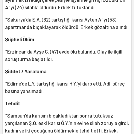
A.’yı (24) silahla öldürdü. Erkek tutuklandı.
*Sakarya’da E.A. (62) tartıştığı karısı Ayten A.’yı (53)
apartmanda bıçaklayarak öldürdü. Erkek gözaltına alındı.
Şüpheli Ölüm
*Erzincan’da Ayşe C. (47) evde ölü bulundu. Olay ile ilgili
soruşturma başlatıldı.
Şiddet / Yaralama
*Edirne’de L.Y. tartıştığı karısı H.Y.’yi darp etti. Adli süreç
basına yansımadı.
Tehdit
*Samsun’da karısını bıçakladıktan sonra tutuksuz
yargılanan Ş.Ö. eski karısı Ö.Y.’nin evine silah zoruyla girdi,
kadını ve iki çocuğunu öldürmekle tehdit etti. Erkek,