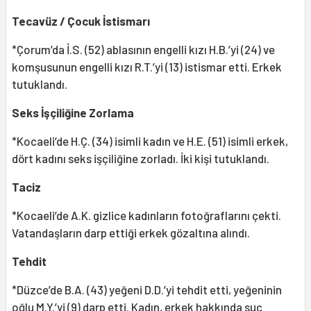
Tecavüz / Çocuk İstismarı
*Çorum’da İ.S. (52) ablasının engelli kızı H.B.’yi (24) ve
komşusunun engelli kızı R.T.’yi (13) istismar etti. Erkek
tutuklandı.
Seks İşçiliğine Zorlama
*Kocaeli’de H.Ç. (34) isimli kadın ve H.E. (51) isimli erkek,
dört kadını seks işçiliğine zorladı. İki kişi tutuklandı.
Taciz
*Kocaeli’de A.K. gizlice kadınların fotoğraflarını çekti.
Vatandaşların darp ettiği erkek gözaltına alındı.
Tehdit
*Düzce’de B.A. (43) yeğeni D.D.’yi tehdit etti, yeğeninin
oğlu M.Y.’yi (9) darp etti. Kadın, erkek hakkında suç