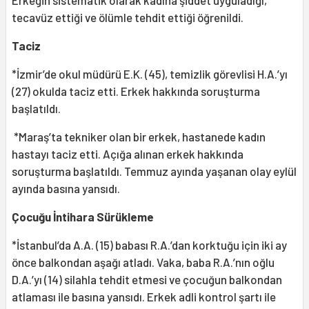
Erkeğin sistematik olarak kadına şiddet uyguladığı,
tecavüz ettiği ve ölümle tehdit ettiği öğrenildi.
Taciz
*İzmir’de okul müdürü E.K. (45), temizlik görevlisi H.A.’yı
(27) okulda taciz etti. Erkek hakkında soruşturma
başlatıldı.
*Maraş’ta tekniker olan bir erkek, hastanede kadın
hastayı taciz etti. Açığa alınan erkek hakkında
soruşturma başlatıldı. Temmuz ayında yaşanan olay eylül
ayında basına yansıdı.
Çocuğu İntihara Sürükleme
*İstanbul’da A.A. (15) babası R.A.’dan korktuğu için iki ay
önce balkondan aşağı atladı. Vaka, baba R.A.’nın oğlu
D.A.’yı (14) silahla tehdit etmesi ve çocuğun balkondan
atlaması ile basına yansıdı. Erkek adli kontrol şartı ile