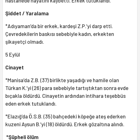
hastanede hayatını kaybetti. Erkek tutuklandı.
Şiddet / Yaralama
*Adıyaman’da bir erkek, kardeşi Z.P.’yi darp etti.
Çevredekilerin baskısı sebebiyle kadın, erkekten
şikayetçi olmadı.
5 Eylül
Cinayet
*Manisa’da Z.B. (37) birlikte yaşadığı ve hamile olan
Türkan K.’yi (26) para sebebiyle tartıştıktan sonra evde
bıçakla öldürdü. Cinayetin ardından intihara teşebbüs
eden erkek tutuklandı.
*Elazığ’da Ö.S.B. (35) bahçedeki köpeğe ateş ederken
kuzeni Aysun B.’yi (18) öldürdü. Erkek gözaltına alındı.
*Şüpheli ölüm