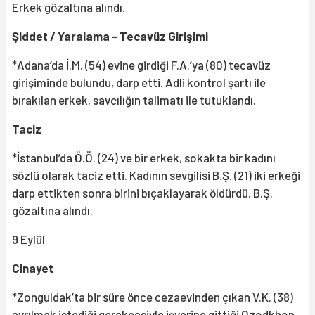
Erkek gözaltına alındı.
Şiddet / Yaralama - Tecavüz Girişimi
*Adana’da İ.M. (54) evine girdiği F.A.’ya (80) tecavüz
girişiminde bulundu, darp etti. Adli kontrol şartı ile
bırakılan erkek, savcılığın talimatı ile tutuklandı.
Taciz
*İstanbul’da Ö.Ö. (24) ve bir erkek, sokakta bir kadını
sözlü olarak taciz etti. Kadının sevgilisi B.Ş. (21) iki erkeği
darp ettikten sonra birini bıçaklayarak öldürdü. B.Ş.
gözaltına alındı.
9 Eylül
Cinayet
*Zonguldak’ta bir süre önce cezaevinden çıkan V.K. (38)
ayrılmak istediği gerekçesiyle işyerine gittiği Ozodkhon