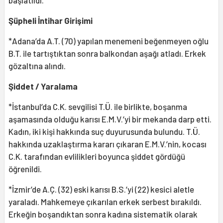
başlatıldı.
Şüpheli İntihar Girişimi
*Adana’da A.T. (70) yapılan menemeni beğenmeyen oğlu
B.T. ile tartıştıktan sonra balkondan aşağı atladı. Erkek
gözaltına alındı.
Şiddet / Yaralama
*İstanbul’da C.K. sevgilisi T.Ü. ile birlikte, boşanma
aşamasında olduğu karısı E.M.V.’yi bir mekanda darp etti.
Kadın, iki kişi hakkında suç duyurusunda bulundu. T.Ü.
hakkında uzaklaştırma kararı çıkaran E.M.V.’nin, kocası
C.K. tarafından evlilikleri boyunca şiddet gördüğü
öğrenildi.
*İzmir’de A.Ç. (32) eski karısı B.S.’yi (22) kesici aletle
yaraladı. Mahkemeye çıkarılan erkek serbest bırakıldı.
Erkeğin boşandıktan sonra kadına sistematik olarak