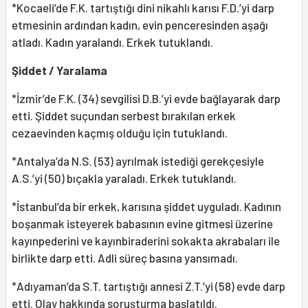
*Kocaeli’de F.K. tartıştığı dini nikahlı karısı F.D.’yi darp
etmesinin ardından kadın, evin penceresinden aşağı
atladı. Kadın yaralandı. Erkek tutuklandı.
Şiddet / Yaralama
*İzmir’de F.K. (34) sevgilisi D.B.’yi evde bağlayarak darp
etti. Şiddet suçundan serbest bırakılan erkek
cezaevinden kaçmış olduğu için tutuklandı.
*Antalya’da N.S. (53) ayrılmak istediği gerekçesiyle
A.S.’yi (50) bıçakla yaraladı. Erkek tutuklandı.
*İstanbul’da bir erkek, karısına şiddet uyguladı. Kadının
boşanmak isteyerek babasının evine gitmesi üzerine
kayınpederini ve kayınbiraderini sokakta akrabaları ile
birlikte darp etti. Adli süreç basına yansımadı.
*Adıyaman’da S.T. tartıştığı annesi Z.T.’yi (58) evde darp
etti. Olay hakkında soruşturma başlatıldı.