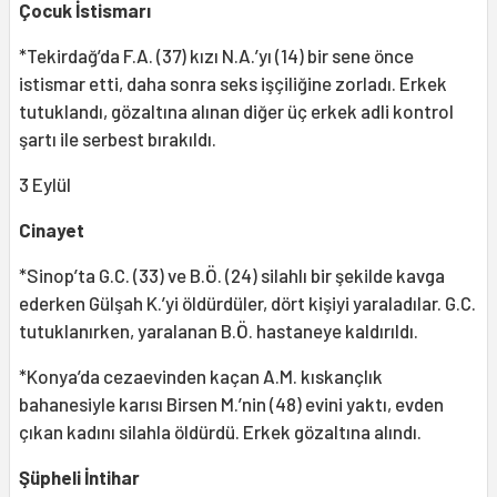
Çocuk İstismarı
*Tekirdağ’da F.A. (37) kızı N.A.’yı (14) bir sene önce
istismar etti, daha sonra seks işçiliğine zorladı. Erkek
tutuklandı, gözaltına alınan diğer üç erkek adli kontrol
şartı ile serbest bırakıldı.
3 Eylül
Cinayet
*Sinop’ta G.C. (33) ve B.Ö. (24) silahlı bir şekilde kavga
ederken Gülşah K.’yi öldürdüler, dört kişiyi yaraladılar. G.C.
tutuklanırken, yaralanan B.Ö. hastaneye kaldırıldı.
*Konya’da cezaevinden kaçan A.M. kıskançlık
bahanesiyle karısı Birsen M.’nin (48) evini yaktı, evden
çıkan kadını silahla öldürdü. Erkek gözaltına alındı.
Şüpheli İntihar