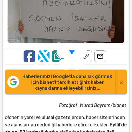
Haberlerimizi Google'da daha sık görmek
×
için bianet'i tercih ettiğiniz haber
kaynaklarına ekleyebilirsiniz...
Fotoğraf: Murad Bayram/bianet
bianet
'in yerel ve ulusal gazetelerden, haber sitelerinden
ve ajanslardan derlediği haberlere göre; erkekler,
Eylül'de
en az, 37 kadını
öldürdü; öldürülen kadınlardan
üçü