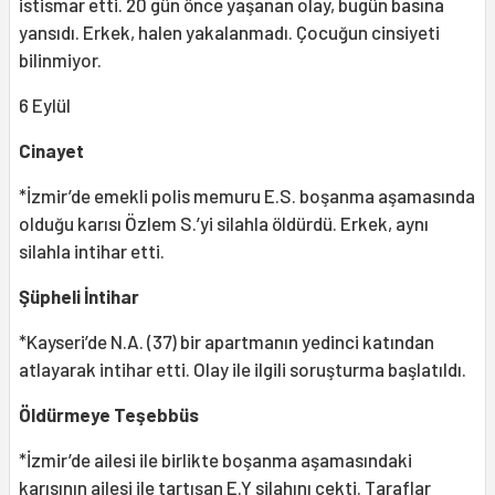
istismar etti. 20 gün önce yaşanan olay, bugün basına
yansıdı. Erkek, halen yakalanmadı. Çocuğun cinsiyeti
bilinmiyor.
6 Eylül
Cinayet
*İzmir’de emekli polis memuru E.S. boşanma aşamasında
olduğu karısı Özlem S.’yi silahla öldürdü. Erkek, aynı
silahla intihar etti.
Şüpheli İntihar
*Kayseri’de N.A. (37) bir apartmanın yedinci katından
atlayarak intihar etti. Olay ile ilgili soruşturma başlatıldı.
Öldürmeye Teşebbüs
*İzmir’de ailesi ile birlikte boşanma aşamasındaki
karısının ailesi ile tartışan E.Y silahını çekti. Taraflar