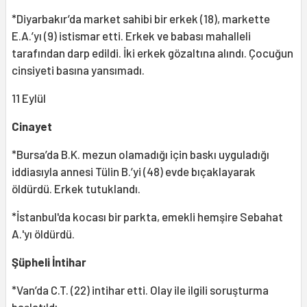
*Diyarbakır’da market sahibi bir erkek (18), markette
E.A.’yı (9) istismar etti. Erkek ve babası mahalleli
tarafından darp edildi. İki erkek gözaltına alındı. Çocuğun
cinsiyeti basına yansımadı.
11 Eylül
Cinayet
*Bursa’da B.K. mezun olamadığı için baskı uyguladığı
iddiasıyla annesi Tülin B.’yi (48) evde bıçaklayarak
öldürdü. Erkek tutuklandı.
*İstanbul'da kocası bir parkta, emekli hemşire Sebahat
A.'yı öldürdü.
Şüpheli İntihar
*Van’da C.T. (22) intihar etti. Olay ile ilgili soruşturma