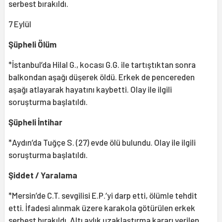
serbest bırakıldı.
7 Eylül
Şüpheli Ölüm
*İstanbul’da Hilal G., kocası G.G. ile tartıştıktan sonra
balkondan aşağı düşerek öldü. Erkek de pencereden
aşağı atlayarak hayatını kaybetti. Olay ile ilgili
soruşturma başlatıldı.
Şüpheli İntihar
*Aydın’da Tuğçe S. (27) evde ölü bulundu. Olay ile ilgili
soruşturma başlatıldı.
Şiddet / Yaralama
*Mersin’de C.T. sevgilisi E.P.’yi darp etti, ölümle tehdit
etti. İfadesi alınmak üzere karakola götürülen erkek
serbest bırakıldı. Altı aylık uzaklaştırma kararı verilen