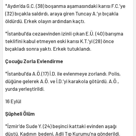
*Aydın’da G.C. (38) boşanma aşamasındaki karısı F.C.’ye
(32) bıçakla saldırdı, araya giren Tuncay A.’yı bıçakla
öldürdü. Erkek olayın ardından kaçtı.
*İstanbul’da cezaevinden izinli çıkan E.Ü. (40) barışma
teklifini kabul etmeyen eski karısı K.T.’yi (28) önce
bıçakladı sonra yaktı. Erkek tutuklandı.
Çocuğu Zorla Evlendirme
*İstanbul’da A.Ö.(17) İ.D. ile evlenmeye zorlandı. Polis,
düğüne gelerek A.Ö. ve İ.D.’yi karakola götürdü. A.Ö.,
yurda yerleştirildi.
16 Eylül
Şüpheli Ölüm
*İzmir’de Sude Y. (24) beşinci kattaki evinden aşağı
düştü. Kadının bedeni, Adli Tıp Kurumu’na gönderildi.