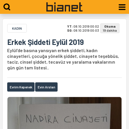
YT:
08.10.2019 00:02
Okuma
KADIN
SG:
08.10.2019 00:03
19 dakika
Erkek Şiddeti Eylül 2019
Eylül'de basına yansıyan erkek şiddeti, kadın
cinayetleri, çocuğa yönelik şiddet, cinayete teşebbüs,
taciz, cinsel şiddet, tecavüz ve yaralama vakalarının
gün gün tam listesi..
Evrim Kepenek
Evin Arslan