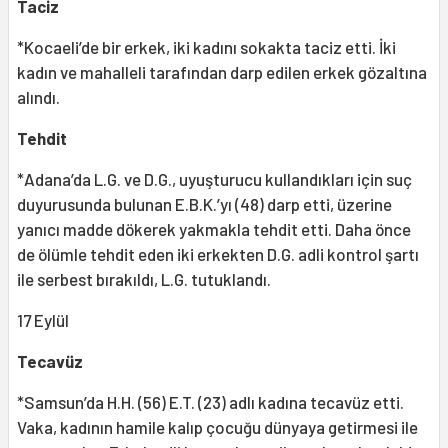
Taciz
*Kocaeli’de bir erkek, iki kadını sokakta taciz etti. İki
kadın ve mahalleli tarafından darp edilen erkek gözaltına
alındı.
Tehdit
*Adana’da L.G. ve D.G., uyuşturucu kullandıkları için suç
duyurusunda bulunan E.B.K.’yı (48) darp etti, üzerine
yanıcı madde dökerek yakmakla tehdit etti. Daha önce
de ölümle tehdit eden iki erkekten D.G. adli kontrol şartı
ile serbest bırakıldı, L.G. tutuklandı.
17 Eylül
Tecavüz
*Samsun’da H.H. (56) E.T. (23) adlı kadına tecavüz etti.
Vaka, kadının hamile kalıp çocuğu dünyaya getirmesi ile