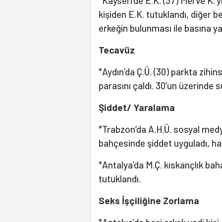
*Kayseri’de E.K. (37) Merve K.’yı
kişiden E.K. tutuklandı, diğer be
erkeğin bulunması ile basına ya
Tecavüz
*Aydın’da Ç.Ü. (30) parkta zihin
parasını çaldı. 30’un üzerinde 
Şiddet/ Yaralama
*Trabzon’da A.H.Ü. sosyal medy
bahçesinde şiddet uyguladı, hak
*Antalya’da M.Ç. kıskançlık baha
tutuklandı.
Seks İşçiliğine Zorlama