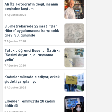
Ali Öz: Fotoğrafın değil, insanın
peşinden koştum
8 Ağustos 2026
8,5 metrekarede 22 saat: "Dar
Hücre" uygulamasına karşı açlık
grevi 90. gününde
7 Ağustos 2026
Tutuklu öğrenci Busenur Öztürk:
“Sesimi duyurun, duruşmama
gelin”
7 Ağustos 2026
Kadınlar mücadele ediyor, erkek
şiddeti yargılanıyor
6 Ağustos 2026
Erkekler Temmuz’da 28 kadını
öldürdü
6 Ağustos 2026