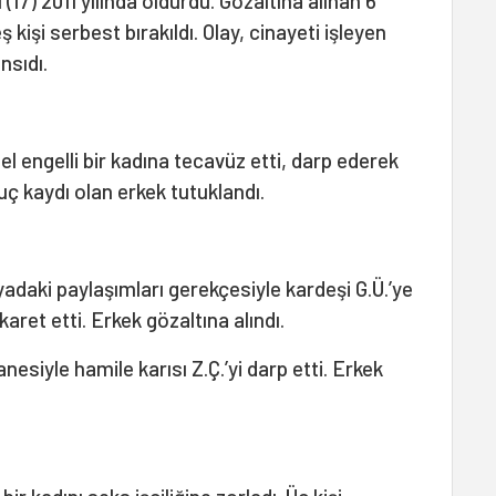
 (17) 2011 yılında öldürdü. Gözaltına alınan 6
ş kişi serbest bırakıldı. Olay, cinayeti işleyen
nsıdı.
sel engelli bir kadına tecavüz etti, darp ederek
suç kaydı olan erkek tutuklandı.
adaki paylaşımları gerekçesiyle kardeşi G.Ü.’ye
aret etti. Erkek gözaltına alındı.
nesiyle hamile karısı Z.Ç.’yi darp etti. Erkek