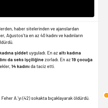
elerden, haber sitelerinden ve ajanslardan
ler, Ağustos’ta en az 40 kadını ve kadınların
öldürdü.
kadına
şiddet
uyguladı. En az
altı kadına
ını da seks işçiliğine
zorladı. En az
19 çocuğa
ekler,
14 kadını
da taciz etti.
ı Feher A.’yı (42) sokakta bıçaklayarak öldürdü.