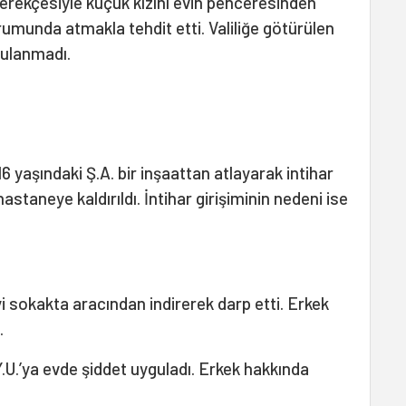
gerekçesiyle küçük kızını evin penceresinden
urumunda atmakla tehdit etti. Valiliğe götürülen
gulanmadı.
16 yaşındaki Ş.A. bir inşaattan atlayarak intihar
astaneye kaldırıldı. İntihar girişiminin nedeni ise
’yi sokakta aracından indirerek darp etti. Erkek
.
ı Y.U.’ya evde şiddet uyguladı. Erkek hakkında