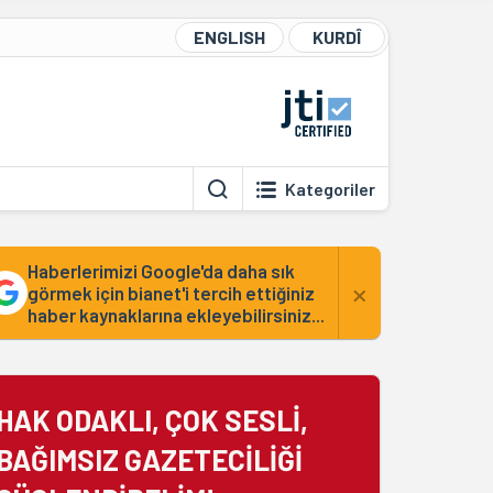
ENGLISH
KURDÎ
Kategoriler
Haberlerimizi Google'da daha sık
×
görmek için bianet'i tercih ettiğiniz
haber kaynaklarına ekleyebilirsiniz...
HAK ODAKLI, ÇOK SESLİ,
BAĞIMSIZ GAZETECİLİĞİ