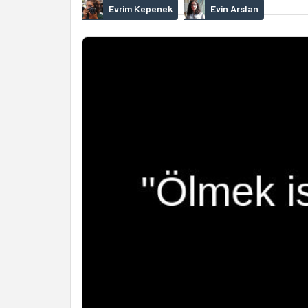
Evrim Kepenek
Evin Arslan