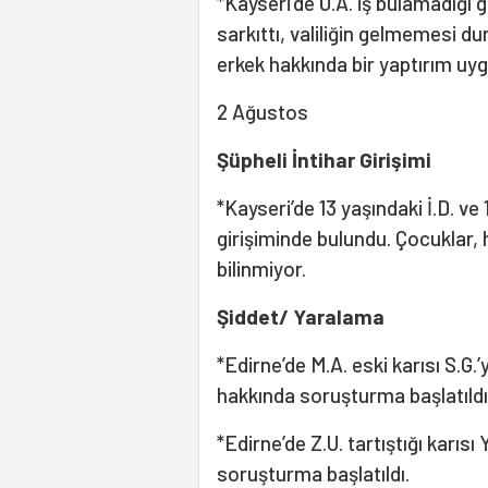
*Kayseri’de Ö.A. iş bulamadığı 
sarkıttı, valiliğin gelmemesi d
erkek hakkında bir yaptırım uy
2 Ağustos
Şüpheli İntihar Girişimi
*Kayseri’de 13 yaşındaki İ.D. ve 
girişiminde bulundu. Çocuklar, h
bilinmiyor.
Şiddet/ Yaralama
*Edirne’de M.A. eski karısı S.G.
hakkında soruşturma başlatıldı
*Edirne’de Z.U. tartıştığı karıs
soruşturma başlatıldı.