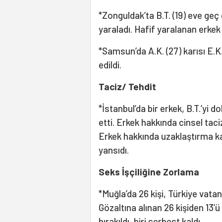
*Zonguldak’ta B.T. (19) eve geç 
yaraladı. Hafif yaralanan erkek 
*Samsun’da A.K. (27) karısı E.K.
edildi.
Taciz/ Tehdit
*İstanbul’da bir erkek, B.T.’yi 
etti. Erkek hakkında cinsel taci
Erkek hakkında uzaklaştırma ka
yansıdı.
Seks İşçiliğine Zorlama
*Muğla’da 26 kişi, Türkiye vatan
Gözaltına alınan 26 kişiden 13’ü 
bırakıldı, biri serbest kaldı.