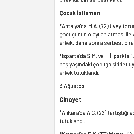
Çocuk İstismarı
*Antalya’da M.A. (72) üvey torunu
çocuğunun olayı anlatması ile 
erkek, daha sonra serbest bırak
*Isparta’da Ş.M. ve H.İ. parkta 
beş yaşındaki çocuğa şiddet uyg
erkek tutuklandı.
3 Ağustos
Cinayet
*Ankara’da A.C. (22) tartıştığı 
tutuklandı.