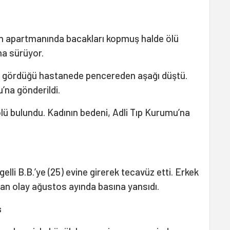
inin apartmanında bacakları kopmuş halde ölü
rma sürüyor.
vi gördüğü hastanede pencereden aşağı düştü.
’na gönderildi.
ölü bulundu. Kadının bedeni, Adli Tıp Kurumu’na
gelli B.B.’ye (25) evine girerek tecavüz etti. Erkek
nan olay ağustos ayında basına yansıdı.
s