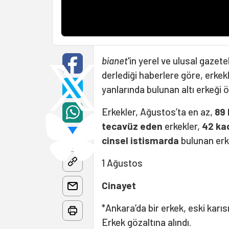
bianet
'in yerel ve ulusal gazet
derlediği haberlere göre, erkek
yanlarında bulunan altı erkeği 
Erkekler, Ağustos’ta en az,
89 
tecavüz eden
erkekler,
42 kad
cinsel istismarda
bulunan erk
1 Ağustos
Cinayet
*Ankara’da bir erkek, eski karıs
Erkek gözaltına alındı.