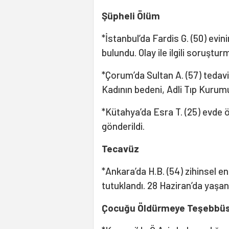
Şüpheli Ölüm
*İstanbul’da Fardis G. (50) ev
bulundu. Olay ile ilgili soruştu
*Çorum’da Sultan A. (57) teda
Kadının bedeni, Adli Tıp Kurumu
*Kütahya’da Esra T. (25) evde 
gönderildi.
Tecavüz
*Ankara’da H.B. (54) zihinsel en
tutuklandı. 28 Haziran’da yaşa
Çocuğu Öldürmeye Teşebbü