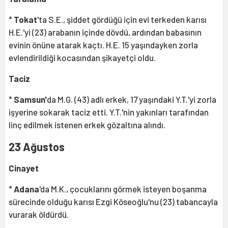
*
Tokat
'ta S.E., şiddet gördüğü için evi terkeden karısı
H.E.'yi (23) arabanın içinde dövdü, ardından babasının
evinin önüne atarak kaçtı. H.E. 15 yaşındayken zorla
evlendirildiği kocasından şikayetçi oldu.
Taciz
*
Samsun'
da M.G. (43) adlı erkek, 17 yaşındaki Y.T.'yi zorla
işyerine sokarak taciz etti. Y.T.'nin yakınları tarafından
linç edilmek istenen erkek gözaltına alındı.
23 Ağustos
Cinayet
*
Adana
'da M.K., çocuklarını görmek isteyen boşanma
sürecinde olduğu karısı Ezgi Köseoğlu'nu (23) tabancayla
vurarak öldürdü.