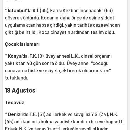
* İstanbul
'da A.İ. (65), karısı Kezban İncebacak'ı (63)
döverek öldürdü. Kocanın daha önce de eşine şiddet
uygulamaktan hapse girdiği, yakın tarihte cezaevinden
çıktığı belirtildi. Koca cinayetin ardından teslim oldu.
Çocuk istismarı
*
Konya
'da, F.K. (9), üvey annesi L.K., cinsel organını
yaktıktan 40 gün sonra öldü. Üvey anne "çocuğu
canavarca hisle ve eziyet çektirerek öldürmekten"
tutuklandı.
19 Ağustos
Tecavüz
*
Denizli
'de T.E. (51) adlı erkek ve sevgilisi Y.G. (34), N.K.
(45) adlı kadını iş bulma vaadiyle kandırıp bir eve hapsetti.
Erkek N.K.'ye tecavüz etti, erkeğin sevgilisi kadın