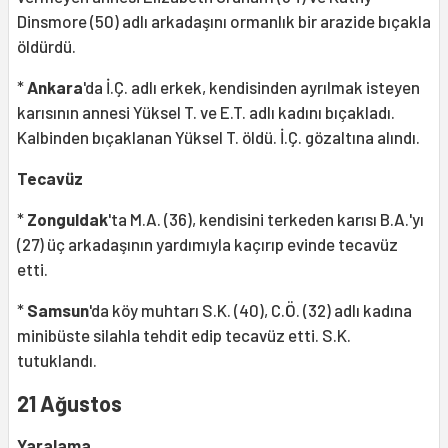
Dinsmore (50) adlı arkadaşını ormanlık bir arazide bıçakla
öldürdü.
*
Ankara
'da İ.Ç. adlı erkek, kendisinden ayrılmak isteyen
karısının annesi Yüksel T. ve E.T. adlı kadını bıçakladı.
Kalbinden bıçaklanan Yüksel T. öldü. İ.Ç. gözaltına alındı.
Tecavüz
*
Zonguldak
'ta M.A. (36), kendisini terkeden karısı B.A.'yı
(27) üç arkadaşının yardımıyla kaçırıp evinde tecavüz
etti.
*
Samsun
'da köy muhtarı S.K. (40), C.Ö. (32) adlı kadına
minibüste silahla tehdit edip tecavüz etti. S.K.
tutuklandı.
21 Ağustos
Yaralama