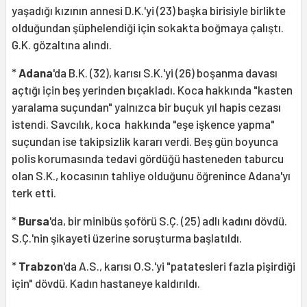
yaşadığı kızının annesi D.K.'yi (23) başka birisiyle birlikte
olduğundan şüphelendiği için sokakta boğmaya çalıştı.
G.K. gözaltına alındı.
*
Adana
'da B.K. (32), karısı S.K.'yi (26) boşanma davası
açtığı için beş yerinden bıçakladı. Koca hakkında "kasten
yaralama suçundan" yalnızca bir buçuk yıl hapis cezası
istendi. Savcılık, koca hakkında "eşe işkence yapma"
suçundan ise takipsizlik kararı verdi. Beş gün boyunca
polis korumasında tedavi gördüğü hasteneden taburcu
olan S.K., kocasının tahliye olduğunu öğrenince Adana'yı
terk etti.
*
Bursa
'da, bir minibüs şoförü S.Ç. (25) adlı kadını dövdü.
S.Ç.'nin şikayeti üzerine soruşturma başlatıldı.
*
Trabzon
'da A.S., karısı O.S.'yi "patatesleri fazla pişirdiği
için" dövdü. Kadın hastaneye kaldırıldı.