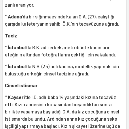
zanlı aranıyor.
*
Adana
'da bir sığınmaevinde kalan G.A. (27), çalıştığı
çarşıda kafeteryanın sahibi Ö.K.'nın tecavüzüne uğradı.
Taciz
*
İstanbul
'da R.K. adlı erkek, metrobüste kadınların
eteğinin altından fotoğraflarını çektiği için yakalandı.
*
İstanbul
'da N.B. (35) adlı kadına, modellik yapmak için
buluştuğu erkeğin cinsel tacizine uğradı.
Cinsel istismar
*
Kayseri
'de İ.D. adlı baba 14 yaşındaki kızına tecavüz
etti. Kızın annesinin kocasından boşandıktan sonra
birlikte yaşamaya başladığı G.A. da kız çocuğuna cinsel
istismarda bulundu. Ardından anne kız çocuğuna seks
işçiliği yaptırmaya başladı. Kızın şikayeti üzerine üçü de