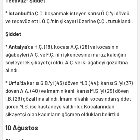
Tecavüz- Şiddet
*
İstanbul
'da Ç.Ç. boşanmak isteyen karısı Ö.Ç.'yi dövdü
ve tecavüz etti. Ö.Ç.'nin şikayeti üzerine Ç.Ç., tutuklandı.
Şiddet
*
Antalya
'da H.Ç. (18), kocası A.Ç. (28) ve kocasının
ağabeyleri A.Ç. ve F.Ç.'nin işkencesine maruz kaldığını
söyleyerek şikayetçi oldu. A.Ç. ve iki ağabeyi gözaltına
alındı.
*
Urfa
'da karısı G.B.'yi (45) döven M.B.(44); karısı S.'yi (37)
döven A.A. (40) ve imam nikahlı karısı M.S.'yi (29) döven
İ.B. (29) gözaltına alındı. İmam nikahlı kocasından şiddet
gören M.S. ise hastaneye kaldırıldı. Kocalarından
şikayetçi olan kadınların göçmen oldukları belirtildi.
10 Ağustos