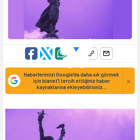
Haberlerimizi Google'da daha sık görmek
×
için bianet'i tercih ettiğiniz haber
kaynaklarına ekleyebilirsiniz...