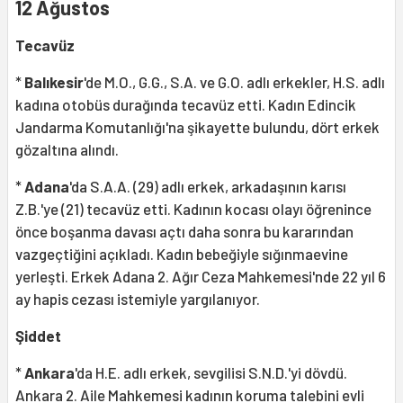
12 Ağustos
Tecavüz
*
Balıkesir
'de M.O., G.G., S.A. ve G.O. adlı erkekler, H.S. adlı
kadına otobüs durağında tecavüz etti. Kadın Edincik
Jandarma Komutanlığı'na şikayette bulundu, dört erkek
gözaltına alındı.
*
Adana
'da S.A.A. (29) adlı erkek, arkadaşının karısı
Z.B.'ye (21) tecavüz etti. Kadının kocası olayı öğrenince
önce boşanma davası açtı daha sonra bu kararından
vazgeçtiğini açıkladı. Kadın bebeğiyle sığınmaevine
yerleşti. Erkek Adana 2. Ağır Ceza Mahkemesi'nde 22 yıl 6
ay hapis cezası istemiyle yargılanıyor.
Şiddet
*
Ankara
'da H.E. adlı erkek, sevgilisi S.N.D.'yi dövdü.
Ankara 2. Aile Mahkemesi kadının koruma talebini evli