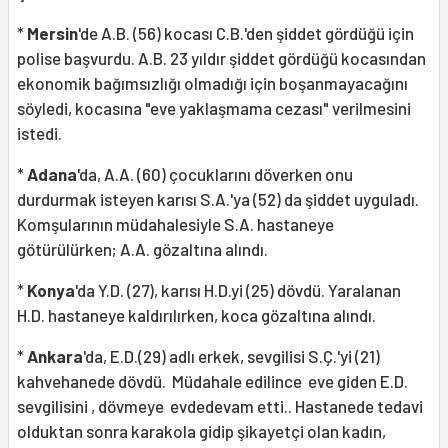
*
Mersin
'de A.B. (56) kocası C.B.'den şiddet gördüğü için
polise başvurdu. A.B. 23 yıldır şiddet gördüğü kocasından
ekonomik bağımsızlığı olmadığı için boşanmayacağını
söyledi, kocasına "eve yaklaşmama cezası" verilmesini
istedi.
*
Adana
'da, A.A. (60) çocuklarını döverken onu
durdurmak isteyen karısı S.A.'ya (52) da şiddet uyguladı.
Komşularının müdahalesiyle S.A. hastaneye
götürülürken; A.A. gözaltına alındı.
*
Konya
'da Y.D. (27), karısı H.D.yi (25) dövdü. Yaralanan
H.D. hastaneye kaldırılırken, koca gözaltına alındı.
*
Ankara
'da, E.D.(29) adlı erkek, sevgilisi S.Ç.'yi (21)
kahvehanede dövdü. Müdahale edilince eve giden E.D.
sevgilisini , dövmeye evdedevam etti.. Hastanede tedavi
olduktan sonra karakola gidip şikayetçi olan kadın,