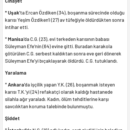
Cinayet
* Uşak
'ta Ercan Özdiken (34), boşanma sürecinde olduğu
karısı Yeşim Özdiken'i (27) av tüfeğiyle öldürdükten sonra
intihar etti.
*
Manisa
'da C.G. (23), evi terkeden karısının babası
Süleyman Efe'nin (64) evine gitti. Buradan karakola
götürülen C.G. serbest kaldıktan sonra eve geri dönerek
Süleyman Efe'yi bıçaklayarak öldürdü. C.G. tutuklandı.
Yaralama
*
Ankara
'da işçilik yapan Y.K. (26), boşanmak isteyen
karısı T.K.'yi (24) refakatçi olarak kaldığı hastanede
silahla ağır yaraladı. Kadın, ölüm tehditlerine karşı
savcılıktan koruma talebinde bulunmuştu.
Şiddet