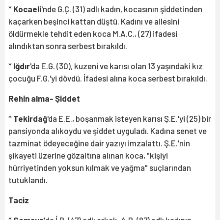
*
Kocaeli
'nde G.Ç. (31) adlı kadın, kocasının şiddetinden
kaçarken beşinci kattan düştü. Kadını ve ailesini
öldürmekle tehdit eden koca M.A.C., (27) ifadesi
alındıktan sonra serbest bırakıldı.
*
Iğdır
'da E.G. (30), kuzeni ve karısı olan 13 yaşındaki kız
çocuğu F.G.'yi dövdü. İfadesi alına koca serbest bırakıldı.
Rehin alma- Şiddet
*
Tekirdağ
'da E.E., boşanmak isteyen karısı Ş.E.'yi (25) bir
pansiyonda alıkoydu ve şiddet uyguladı. Kadına senet ve
tazminat ödeyeceğine dair yazıyı imzalattı. Ş.E.'nin
şikayeti üzerine gözaltına alınan koca, "kişiyi
hürriyetinden yoksun kılmak ve yağma" suçlarından
tutuklandı.
Taciz