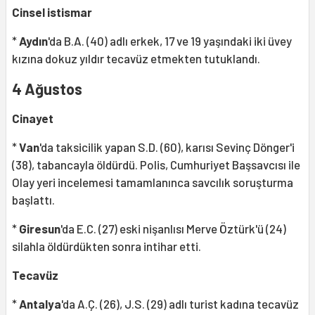
Cinsel istismar
*
Aydın
'da B.A. (40) adlı erkek, 17 ve 19 yaşındaki iki üvey
kızına dokuz yıldır tecavüz etmekten tutuklandı.
4 Ağustos
Cinayet
*
Van
'da taksicilik yapan S.D. (60), karısı Sevinç Dönger'i
(38), tabancayla öldürdü. Polis, Cumhuriyet Başsavcısı ile
Olay yeri incelemesi tamamlanınca savcılık soruşturma
başlattı.
*
Giresun
'da E.C. (27) eski nişanlısı Merve Öztürk'ü (24)
silahla öldürdükten sonra intihar etti.
Tecavüz
*
Antalya
'da A.Ç. (26), J.S. (29) adlı turist kadına tecavüz