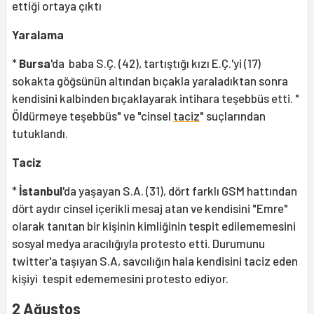
ettiği ortaya çıktı
Yaralama
*
Bursa
'da baba S.Ç. (42), tartıştığı kızı E.Ç.'yi (17)
sokakta göğsünün altından bıçakla yaraladıktan sonra
kendisini kalbinden bıçaklayarak intihara teşebbüs etti. "
Öldürmeye teşebbüs" ve "cinsel
taciz
" suçlarından
tutuklandı.
Taciz
*
İstanbul
'da yaşayan S.A. (31), dört farklı GSM hattından
dört aydır cinsel içerikli mesaj atan ve kendisini "Emre"
olarak tanıtan bir kişinin kimliğinin tespit edilememesini
sosyal medya aracılığıyla protesto etti. Durumunu
twitter'a taşıyan S.A, savcılığın hala kendisini taciz eden
kişiyi tespit edememesini protesto ediyor.
2 Ağustos