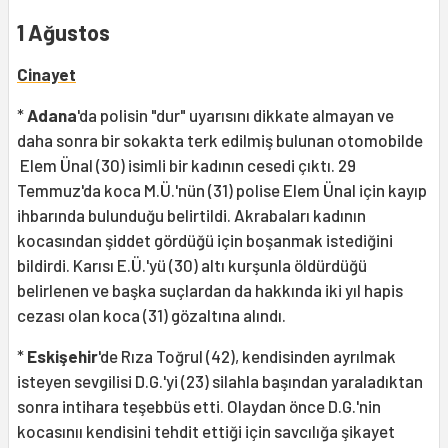
1 Ağustos
Cinayet
*
Adana
'da polisin "dur" uyarısını dikkate almayan ve
daha sonra bir sokakta terk edilmiş bulunan otomobilde
Elem Ünal (30) isimli bir kadının cesedi çıktı. 29
Temmuz'da koca M.Ü.'nün (31) polise Elem Ünal için kayıp
ihbarında bulunduğu belirtildi. Akrabaları kadının
kocasından şiddet gördüğü için boşanmak istediğini
bildirdi. Karısı E.Ü.'yü (30) altı kurşunla öldürdüğü
belirlenen ve başka suçlardan da hakkında iki yıl hapis
cezası olan koca (31) gözaltına alındı.
*
Eskişehir
'de Rıza Toğrul (42), kendisinden ayrılmak
isteyen sevgilisi D.G.'yi (23) silahla başından yaraladıktan
sonra intihara teşebbüs etti. Olaydan önce D.G.'nin
kocasınıı kendisini tehdit ettiği için savcılığa şikayet