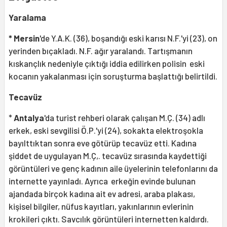
Yaralama
* Mersin
'de Y.A.K. (36), boşandığı eski karısı N.F.'yi (23), on
yerinden bıçakladı. N.F. ağır yaralandı. Tartışmanın
kıskançlık nedeniyle çıktığı iddia edilirken polisin eski
kocanın yakalanması için soruşturma başlattığı belirtildi.
Tecavüz
*
Antalya
'da turist rehberi olarak çalışan M.Ç. (34) adlı
erkek, eski sevgilisi Ö.P.'yi (24), sokakta elektroşokla
bayılttıktan sonra eve götürüp tecavüz etti. Kadına
şiddet de uygulayan M.Ç,. tecavüz sırasında kaydettiği
görüntüleri ve genç kadının aile üyelerinin telefonlarını da
internette yayınladı. Ayrıca erkeğin evinde bulunan
ajandada birçok kadına ait ev adresi, araba plakası,
kişisel bilgiler, nüfus kayıtları, yakınlarının evlerinin
krokileri çıktı. Savcılık görüntüleri internetten kaldırdı.