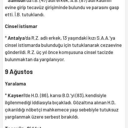
*
Samsun'
da İ.B. (47) adlı erkek, A.B. (87) adlı kadının
evine girip tecavüz girişiminde bulundu ve parasını gasp
etti. İ.B. tutuklandı.
Cinsel istismar
*
Antalya
'da R.Z. adlı erkek, 13 yaşındaki kızı S.A.A.'ya
cinsel istismarda bulunduğu için tutuklanarak cezaevine
gönderildi. R.Z. üç yıl önce komşusuna cinsel tacizde
bulunmaktan da yargılanıyor.
9 Ağustos
Yaralama
*
Kayseri
'de H.D. (86), karısı B.D.'yi (83), kendisiyle
ilgilenmediği iddiasıyla bıçakladı. Gözaltına alınan H.D,
çıkarıldığı nöbetçi mahkemece yaşı sebebiyle tutuksuz
yargılanmak üzere serbest bırakıldı.