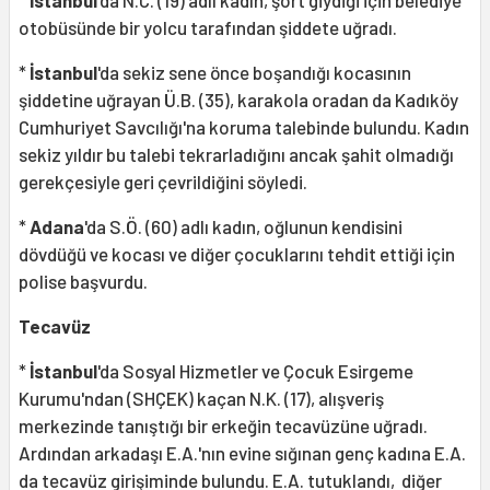
*
İstanbul
'da N.C. (19) adlı kadın, şort giydiği için belediye
otobüsünde bir yolcu tarafından şiddete uğradı.
*
İstanbul
'da sekiz sene önce boşandığı kocasının
şiddetine uğrayan Ü.B. (35), karakola oradan da Kadıköy
Cumhuriyet Savcılığı'na koruma talebinde bulundu. Kadın
sekiz yıldır bu talebi tekrarladığını ancak şahit olmadığı
gerekçesiyle geri çevrildiğini söyledi.
*
Adana
'da S.Ö. (60) adlı kadın, oğlunun kendisini
dövdüğü ve kocası ve diğer çocuklarını tehdit ettiği için
polise başvurdu.
Tecavüz
*
İstanbul
'da Sosyal Hizmetler ve Çocuk Esirgeme
Kurumu'ndan (SHÇEK) kaçan N.K. (17), alışveriş
merkezinde tanıştığı bir erkeğin tecavüzüne uğradı.
Ardından arkadaşı E.A.'nın evine sığınan genç kadına E.A.
da tecavüz girişiminde bulundu. E.A. tutuklandı, diğer