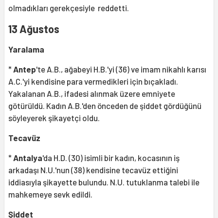
olmadıkları gerekçesiyle reddetti.
13 Ağustos
Yaralama
*
Antep
'te A.B., ağabeyi H.B.'yi (36) ve imam nikahlı karısı
A.C.'yi kendisine para vermedikleri için bıçakladı.
Yakalanan A.B., ifadesi alınmak üzere emniyete
götürüldü. Kadın A.B.'den önceden de şiddet gördüğünü
söyleyerek şikayetçi oldu.
Tecavüz
*
Antalya
'da H.D. (30) isimli bir kadın, kocasının iş
arkadaşı N.U.'nun (38) kendisine tecavüz ettiğini
iddiasıyla şikayette bulundu. N.U. tutuklanma talebi ile
mahkemeye sevk edildi.
Şiddet