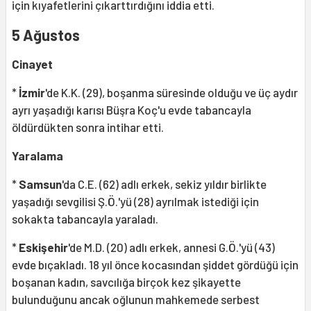
için kıyafetlerini çıkarttırdığını iddia etti.
5 Ağustos
Cinayet
*
İzmir
'de K.K. (29), boşanma süresinde olduğu ve üç aydır
ayrı yaşadığı karısı Büşra Koç'u evde tabancayla
öldürdükten sonra intihar etti.
Yaralama
*
Samsun
'da C.E. (62) adlı erkek, sekiz yıldır birlikte
yaşadığı sevgilisi Ş.Ö.'yü (28) ayrılmak istediği için
sokakta tabancayla yaraladı.
*
Eskişehir
'de M.D. (20) adlı erkek, annesi G.Ö.'yü (43)
evde bıçakladı. 18 yıl önce kocasından şiddet gördüğü için
boşanan kadın, savcılığa birçok kez şikayette
bulunduğunu ancak oğlunun mahkemede serbest