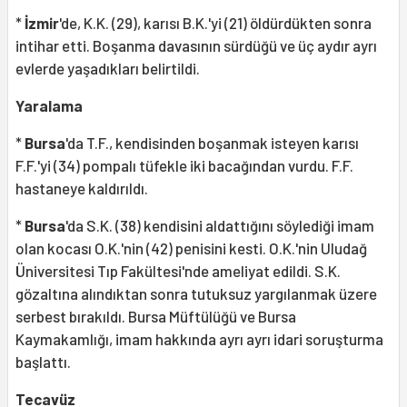
*
İzmir
'de, K.K. (29), karısı B.K.'yi (21) öldürdükten sonra
intihar etti. Boşanma davasının sürdüğü ve üç aydır ayrı
evlerde yaşadıkları belirtildi.
Yaralama
*
Bursa
'da T.F., kendisinden boşanmak isteyen karısı
F.F.'yi (34) pompalı tüfekle iki bacağından vurdu. F.F.
hastaneye kaldırıldı.
*
Bursa
'da S.K. (38) kendisini aldattığını söylediği imam
olan kocası O.K.'nin (42) penisini kesti. O.K.'nin Uludağ
Üniversitesi Tıp Fakültesi'nde ameliyat edildi. S.K.
gözaltına alındıktan sonra tutuksuz yargılanmak üzere
serbest bırakıldı. Bursa Müftülüğü ve Bursa
Kaymakamlığı, imam hakkında ayrı ayrı idari soruşturma
başlattı.
Tecavüz