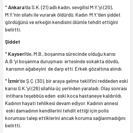
*
Ankara
'da S.K. (21) adlı kadın, sevgilisi M.Y.'yi (20),
M.Y.'nin silahı ile vurarak öldürdü. Kadın M.Y.'den şiddet
gördüğünü ve erkeğin kendisini ölümle tehdit ettiğini
belirtti.
Şiddet
*
Kayseri
'de, M.B., boşanma sürecinde olduğu karısı
A.B.'yi boşanma duruşması ertesinde sokakta dövdü,
karısının ağabeyini de darp etti. Erkek gözaltına alındı.
*
İzmir
'de Ş.Ç. (30), bir araya gelme teklifini reddeden eski
karısı G.K.'yi (26) silahla üç yerinden yaraladı. Olay sonrası
intihara teşebbüs eden eski koca hastaneye kaldırıldı.
Kadının hayati tehlikesi devam ediyor. Kadının annesi
eski damadının kendilerini tehdit ettiği için polis
koruması talep ettiklerini ancak koruma sağlanmadığını
belirtti.