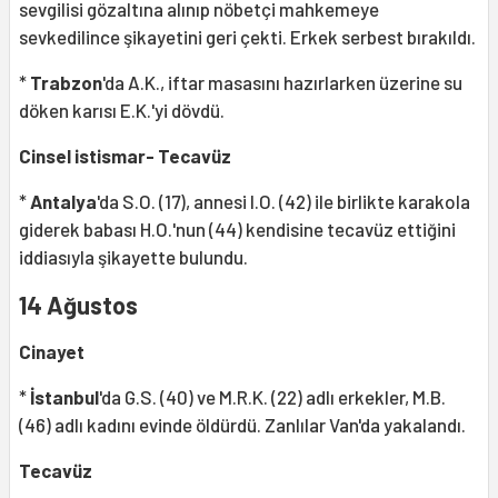
sevgilisi gözaltına alınıp nöbetçi mahkemeye
sevkedilince şikayetini geri çekti. Erkek serbest bırakıldı.
*
Trabzon
'da A.K., iftar masasını hazırlarken üzerine su
döken karısı E.K.'yi dövdü.
Cinsel istismar- Tecavüz
*
Antalya
'da S.O. (17), annesi I.O. (42) ile birlikte karakola
giderek babası H.O.'nun (44) kendisine tecavüz ettiğini
iddiasıyla şikayette bulundu.
14 Ağustos
Cinayet
*
İstanbul
'da G.S. (40) ve M.R.K. (22) adlı erkekler, M.B.
(46) adlı kadını evinde öldürdü. Zanlılar Van'da yakalandı.
Tecavüz