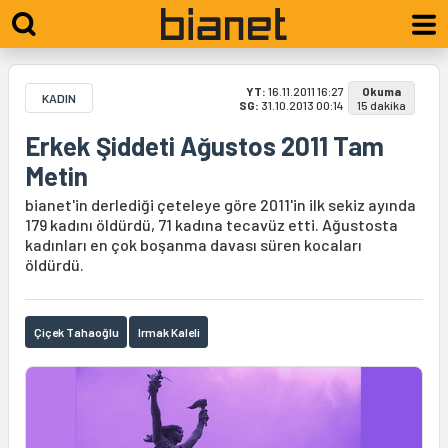
YT:
16.11.2011 16:27
Okuma
KADIN
SG:
31.10.2013 00:14
15 dakika
Erkek Şiddeti Ağustos 2011 Tam
Metin
bianet'in derlediği çeteleye göre 2011'in ilk sekiz ayında
179 kadını öldürdü, 71 kadına tecavüz etti. Ağustosta
kadınları en çok boşanma davası süren kocaları
öldürdü.
Çiçek Tahaoğlu
Irmak Kaleli