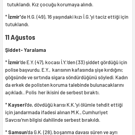
tutuklandı. Kız çocuğu korumaya alındı.
*
İzmir'
de H.G. (49), 16 yaşındaki kızı İ.G.'yi taciz ettiği için
tutuklandı.
11 Ağustos
Şiddet- Yaralama
*
İzmir
'de E.Y. (47), kocası İ.Y.'den (33) şiddet gördüğü için
polise başvurdu. E.Y., karısının kafasında şişe kırdığını;
göğsünde ve sırtında sigara söndürdüğünü söyledi. Kadın
da erkek de polisten koruma talebinde bulunacaklarını
açıkladı.. Polis her ikisini de serbest bıraktı.
*
Kayseri
'de, dövdüğü karısı K.K.'yi ölümle tehdit ettiği
için jandarmada ifadesi alınan M.K., Cumhuriyet
Savcısı'nın bilgisi dahilinde serbest bırakıldı.
*
Samsun
'da G.K. (28), boşanma davası süren ve ayrı