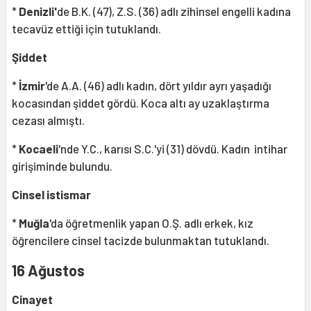
*
Denizli'
de B.K. (47), Z.S. (36) adlı zihinsel engelli kadına
tecavüz ettiği için tutuklandı.
Şiddet
*
İzmir
'de A.A. (46) adlı kadın, dört yıldır ayrı yaşadığı
kocasından şiddet gördü. Koca altı ay uzaklaştırma
cezası almıştı.
*
Kocaeli
'nde Y.C., karısı S.C.'yi (31) dövdü. Kadın intihar
girişiminde bulundu.
Cinsel istismar
*
Muğla
'da öğretmenlik yapan O.Ş. adlı erkek, kız
öğrencilere cinsel tacizde bulunmaktan tutuklandı.
16 Ağustos
Cinayet