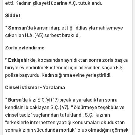
etti. Kadının şikayeti üzerine A.Ç. tutuklandı.
Şiddet
*
Samsun
'da karısını darp ettiği iddiasıyla mahkemeye
çıkarılan H.A. (45) serbest bırakıldı.
Zorla evlendirme
* Eskişehir
'de, kocasından ayrıldıktan sonra zorla başka
biriyle evlendirilmek istendiği için ailesinden kaçan F.Ş.
polise başvurdu. Kadın sığınma evine yerleştirildi.
Cinsel istismar- Yaralama
*
Bursa
'da kızı E.Ç.'yi (17) bıçakla yaraladıktan sonra
kendisini bıçaklayan S.Ç. (47), " öldürmeye teşebbüs ve
cinsel taciz" suçlarından tutuklandı. S.Ç., kızının
"erkeklerle internetten yaptığı konuşmaları okuduktan
sonra kızının vücudunda morluk" olup olmadığını görmek