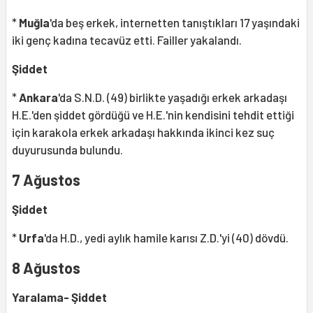
*
Muğla
'da beş erkek, internetten tanıştıkları 17 yaşındaki
iki genç kadına tecavüz etti. Failler yakalandı.
Şiddet
*
Ankara
'da S.N.D. (49) birlikte yaşadığı erkek arkadaşı
H.E.'den şiddet gördüğü ve H.E.'nin kendisini tehdit ettiği
için karakola erkek arkadaşı hakkında ikinci kez suç
duyurusunda bulundu.
7 Ağustos
Şiddet
*
Urfa
'da H.D., yedi aylık hamile karısı Z.D.'yi (40) dövdü.
8 Ağustos
Yaralama- Şiddet