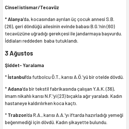
Cinsel istismar/Tecavüz
* Alanya
'da, kocasından ayrılan üç çocuk annesi S.B.
(26), geri döndüğü ailesinin evinde babası B.G.'nin (60)
tecavüzüne uğradığı gerekçesi ile jandarmaya başvurdu.
İddiaları reddeden baba tutuklandı.
3 Ağustos
Şiddet- Yaralama
*
İstanbul
'da futbolcu Ö.T., karısı A.Ö.'yü bir otelde dövdü.
*
Adana
'da bir tekstil fabrikasında çalışan Y.A.K. (36),
imam nikahlı karısı N.F.'yi (23) bıçakla ağır yaraladı. Kadın
hastaneye kaldırılırken koca kaçtı.
*
Trabzon
'da R.A., karısı A.A.'yı iftarda hazırladığı yemeği
beğenmediği için dövdü. Kadın şikayette bulundu.