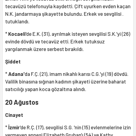
tecavüzü telefonuyla kaydetti. Çift uyurken evden kaçan
N.K. jandarmaya şikayette bulundu. Erkek ve sevgilisi .
tutuklandı.
*
Kocaeli
'de E.K. (31), ayrılmak isteyen sevgilisi S.K.'yi (26)
evinde dövdü ve tecavüz etti. Erkek tutuksuz
yargılanmak üzere serbest bırakıldı.
Şiddet
*
Adana'
da F.Ç. (21), imam nikahlı karısı C.G.'yi (19) dövdü.
Valilik binasına sığınan kadının şikayeti üzerine baharat
satıcılığı yapan koca gözaltına alındı.
20 Ağustos
Cinayet
*
İzmir
'de R.Ç. (17), sevgilisi S.G. 'nin (15) evlenmelerine izin
vermeyen annesi Elizabeth Gruhan'ı (54) ve Kathy