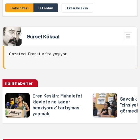
Haber Yeri
İstanbul
Eren Keskin
Gürsel Köksal
Gazeteci. Frankfurt'ta yaşıyor.
ilgili haberler
Eren Keskin: Muhalefet
Savcılık 
'devlete ne kadar
"cinsiyet
benziyoruz' tartışması
görmedi, 
yapmalı