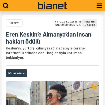
YT:
20.08.2025 15:36
Okuma
HABER
SG:
20.08.2025 15:47
2 dakika
Eren Keskin’e Almanya’dan insan
hakları ödülü
Keskin’in, yurtdışı çıkış yasağı nedeniyle törene
internet üzerinden canlı bağlantıyla katılması
bekleniyor.
Gürsel Köksal