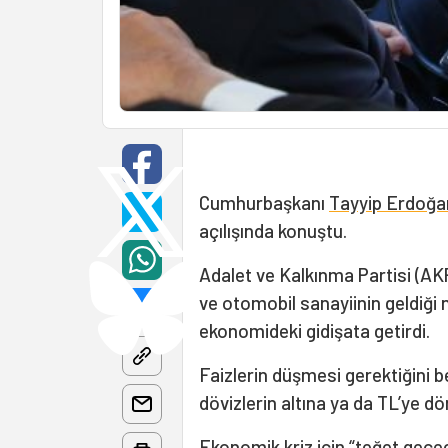
Cumhurbaşkanı
Tayyip Erdoğa
açılışında konuştu.
Adalet ve Kalkınma Partisi (AKP
ve otomobil sanayiinin geldiği
ekonomideki gidişata getirdi.
Faizlerin düşmesi gerektiğini b
dövizlerin altına ya da TL’ye dö
Ekonomik kriz için “teğet geçe