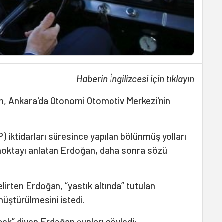
Haberin
İngilizcesi
için tıklayın
n
, Ankara'da Otonomi Otomotiv Merkezi'nin
) iktidarları süresince yapılan bölünmüş yolları
 noktayı anlatan Erdoğan, daha sonra sözü
elirten Erdoğan, “yastık altında” tutulan
nüştürülmesini istedi.
cek” diyen Erdoğan şunları söyledi: