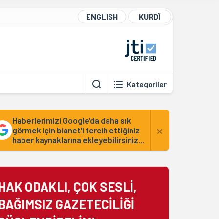
ENGLISH
KURDÎ
Kategoriler
Haberlerimizi Google'da daha sık
×
görmek için bianet'i tercih ettiğiniz
haber kaynaklarına ekleyebilirsiniz...
HAK ODAKLI, ÇOK SESLİ,
BAĞIMSIZ GAZETECİLİĞİ