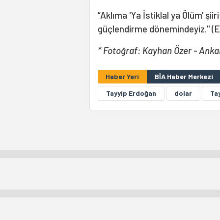
“Aklıma 'Ya İstiklal ya Ölüm' şiir
güçlendirme dönemindeyiz." (
* Fotoğraf: Kayhan Özer - Anka
Haber Yeri
BİA Haber Merkezi
Tayyip Erdoğan
dolar
Ta