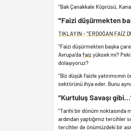
“Bak Çanakkale Köprüsü, Kanal İ
"Faizi düşürmekten ba
TIKLAYIN - "ERDOĞAN FAİZ 
"Faizi düşürmekten başka çare
Avrupa'da
faiz
yüksek mi? Peki o
dolaşıyoruz?
“Biz düşük faizle yatırımcının 
sektörünü ihya eder. Bunu ayn
“Kurtuluş Savaşı gibi…
“Tarihi bir dönüm noktasında m
ardından yaptığımız tercihler s
tercihler de önümüzdeki bir asrı