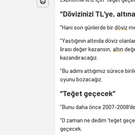
“Dövizinizi TL’ye, altı
"Hani son günlerde bir
döviz
mes
“Yastığının altında döviz olanla
lirası değer kazansın,
altın
değe
kazandıracağız.
“Bu adımı attığımız sürece biri
oyunu bozacağız.
“Teğet geçecek”
“Bunu daha önce 2007-2008'de 
“O zaman ne dedim 'teğet geçe
geçecek.