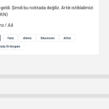
i geldi. Şimdi bu noktada değiliz. Artık istiklalimizi
EKN)
ra / AA
faiz
döviz
Ekonomi
Altın
yyip Erdogan