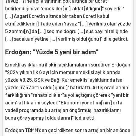
Yavuz, “Yine açlık sınırının çok altında bir ücret"
belirlendiğini ve "emekliler[in] aldat[ıldığını]" söyledi. "
[...] Asgari ücretin altında bir taban ücreti kabul
etm[ediklerini] ifade eden Yavuz "[...] Verilmiş olan yüzde
5 zammı[n] da [...] seçime doğru [...] sus payı niteliğinde
[...] sadaka niyetine [...] verilmiş oldu[ğunu]" dile getirdi.
Erdoğan: "Yüzde 5 yeni bir adım"
Emekli aylıklarına ilişkin açıklamalarını sürdüren Erdoğan
"2024 yılının ilk 6 ayı için memur emeklisi aylıklarında
yüzde 49,25, SSK ve Bağ-Kur emeklisi aylıklarında ise
yüzde 37,57 artış oldu[ğunu]" hatırlattı. Artış oranlarının
farklılığının "rahatsızlıklar"a yol açtığını görerek "yeni bir
adım" attıklarını söyledi. "Ekonomi yönetimi[nin] orta
vadeli programda bu artışları öngörmüş, hazırlıklarını
buna göre yapmış [olduklarını]" iddia etti.
Erdoğan TBMM'den geçirdikten sonra artışları bir an önce