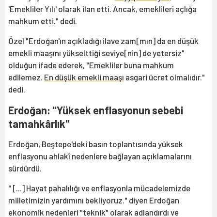
'Emekliler Yılı' olarak ilan etti. Ancak, emeklileri açlığa
mahkum etti." dedi.
Özel "Erdoğan'ın açıkladığı ilave zam[mın] da en düşük
emekli maaşını yükselttiği seviye[nin] de yetersiz"
olduğun ifade ederek, "Emekliler buna mahkum
edilemez.
En düşük emekli maaşı
asgari ücret olmalıdır."
dedi.
Erdoğan: "Yüksek enflasyonun sebebi
tamahkârlık"
Erdoğan, Beştepe'deki basın toplantısında yüksek
enflasyonu ahlakî nedenlere bağlayan açıklamalarını
sürdürdü.
" [...] Hayat pahalılığı ve enflasyonla mücadelemizde
milletimizin yardımını bekliyoruz." diyen Erdoğan
ekonomik nedenleri "teknik" olarak adlandırdı ve