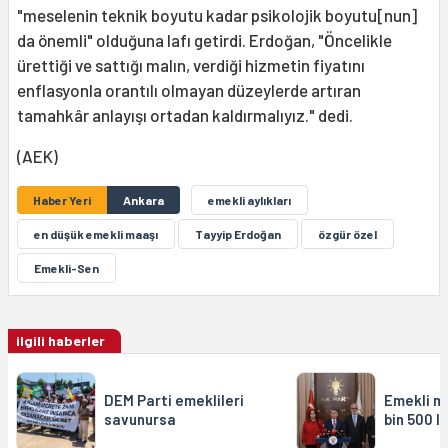
"meselenin teknik boyutu kadar psikolojik boyutu[nun]
da önemli" olduğuna lafı getirdi. Erdoğan, "Öncelikle
ürettiği ve sattığı malın, verdiği hizmetin fiyatını
enflasyonla orantılı olmayan düzeylerde artıran
tamahkâr anlayışı ortadan kaldırmalıyız." dedi.
(AEK)
Haber Yeri
Ankara
emekli aylıkları
en düşük emekli maaşı
Tayyip Erdoğan
özgür özel
Emekli-Sen
ilgili haberler
DEM Parti emeklileri
Emekli ma
savunursa
bin 500 li