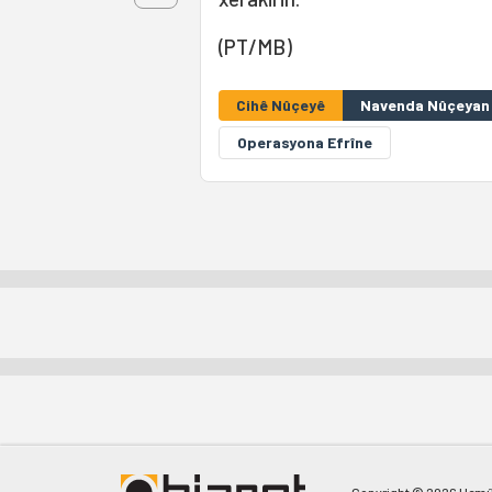
(PT/MB)
Cihê Nûçeyê
Navenda Nûçeyan 
Operasyona Efrîne