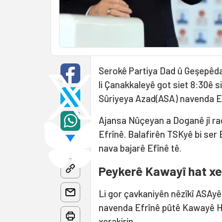
Serokê Partiya Dad û Geşepê
li Çanakkaleyê got siet 8:30ê 
Sûriyeya Azad(ASA) navenda Efr
Ajansa Nûçeyan a Doganê jî ra
Efrînê. Balafirên TSKyê bi ser E
nava bajarê Efînê tê.
Peykerê Kawayî hat xe
Li gor çavkaniyên nêzîkî ASAyê
navenda Efrînê pûtê Kawayê Hes
xerakirin.