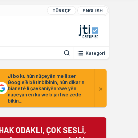
TÜRKÇE
ENGLISH
Kategorî
Ji bo ku hûn nûçeyên me li ser
Google’ê bêtir bibînin, hûn dikarin
×
bianetê li çavkaniyên xwe yên
nûçeyan ên ku we bijartiye zêde
bikin...
HAK ODAKLI, ÇOK SESLİ,