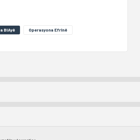
a BIAyê
Operasyona Efrînê