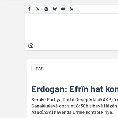
MAF
Erdogan: Efrîn hat kon
Serokê Partiya Dad û Geşepêdanê(AKP) û 
Çanakkaleyê got siet 8:30ê sibeyê Hêzên 
Azad(ASA) navenda Efrînê kontrol kiriye.