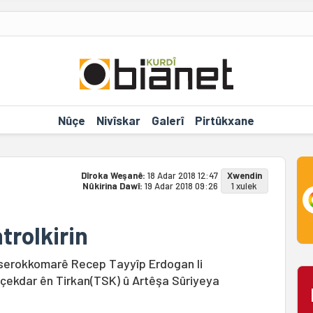
Nûçe
Nivîskar
Galerî
Pirtûkxane
Dîroka Weşanê:
18 Adar 2018 12:47
Xwendin
Nûkirina Dawî:
19 Adar 2018 09:26
1 xulek
trolkirin
serokkomarê Recep Tayyîp Erdogan li
çekdar ên Tirkan(TSK) û Artêşa Sûriyeya