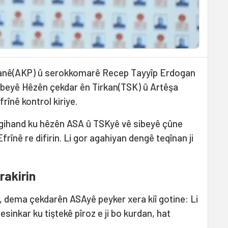
danê(AKP) û serokkomarê Recep Tayyîp Erdogan
sibeyê Hêzên çekdar ên Tirkan(TSK) û Artêşa
înê kontrol kiriye.
gihand ku hêzên ASA û TSKyê vê sibeyê çûne
frînê re difirin. Li gor agahiyan dengê teqînan ji
rakirin
, dema çekdarên ASAyê peyker xera kiî gotine: Li
inkar ku tiştekê pîroz e ji bo kurdan, hat