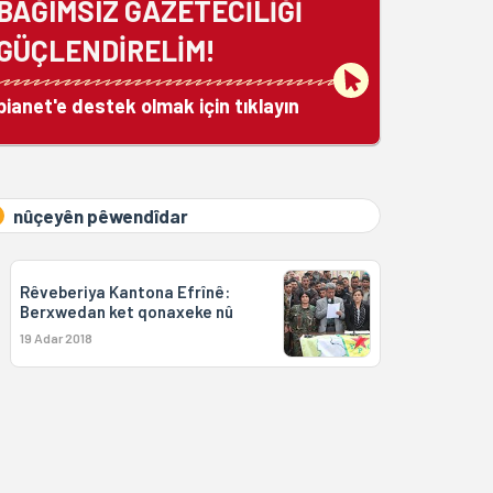
BAĞIMSIZ GAZETECİLİĞİ
GÜÇLENDİRELİM!
bianet'e destek olmak için tıklayın
nûçeyên pêwendîdar
Rêveberiya Kantona Efrînê:
Berxwedan ket qonaxeke nû
19 Adar 2018