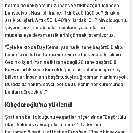
normalde bakıyorsunuz, inanç ve fikir özgürlüğünden
bahsediyor. Nasıl bir inanç, fikir özgürlüğü bu? Bırakın
artık bu işleri. Artık 50'li, 40'lı yıllardaki CHP'nin olduğunu,
yaşam tarzı olarak hala insanların yaşamlarına
müdahaleye devam ettiklerini görmek istemiyoruz.
“Öyle kalkıp da Bay Kemal yanına iki tane başörtülü alıp,
bununla milleti aldatma sürecini de bir kenara bıraksın.
Geçin o işleri. Yanına iki tane değil 20 tane başörtülü
koysan artık senin kim olduğunu, ne olduğunu gayet iyi
biliyorlar. İnsanların başörtüsüyle uğraşmanın anlamı yok.
Burada da hakim, savcı, polis bu ülkenin her kurumunda
bunları görecekler."
Kılıçdaroğlu'na yüklendi
Şartların belli olduğunu ve şartların içerisinde "Başörtülü
olan, hakime, savcı, polis olamaz." ifadesinin
bulunmadığına dikkati çeken Erdoğan, "Böyle bir şey var