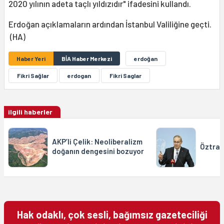
2020 yılının adeta taçlı yıldızıdır" ifadesini kullandı.
Erdoğan açıklamaların ardından İstanbul Valiliğine geçti.
(HA)
Haber Yeri
BİA Haber Merkezi
erdoğan
Fikri Sağlar
erdogan
Fikri Saglar
ilgili haberler
AKP’li Çelik: Neoliberalizm
Öztrak
doğanın dengesini bozuyor
Hak odaklı, çok sesli, bağımsız gazeteciliği