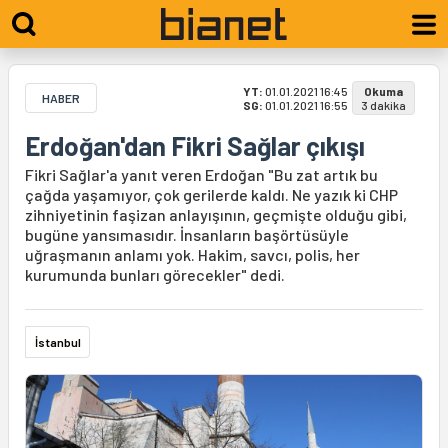
YT:
01.01.2021 16:45
Okuma
HABER
SG:
01.01.2021 16:55
3 dakika
Erdoğan'dan Fikri Sağlar çıkışı
Fikri Sağlar'a yanıt veren Erdoğan "Bu zat artık bu
çağda yaşamıyor, çok gerilerde kaldı. Ne yazık ki CHP
zihniyetinin faşizan anlayışının, geçmişte olduğu gibi,
bugüne yansımasıdır. İnsanların başörtüsüyle
uğraşmanın anlamı yok. Hakim, savcı, polis, her
kurumunda bunları görecekler" dedi.
İstanbul