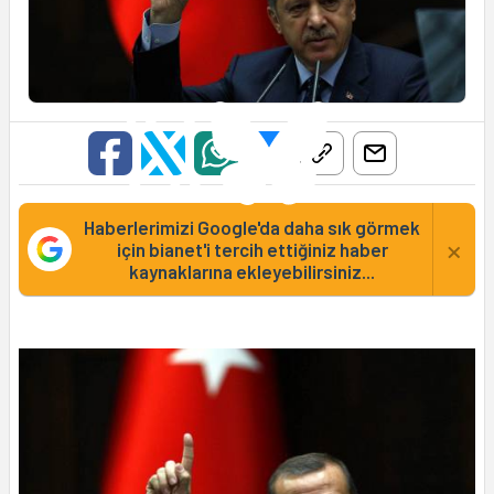
Haberlerimizi Google'da daha sık görmek
×
için bianet'i tercih ettiğiniz haber
kaynaklarına ekleyebilirsiniz...