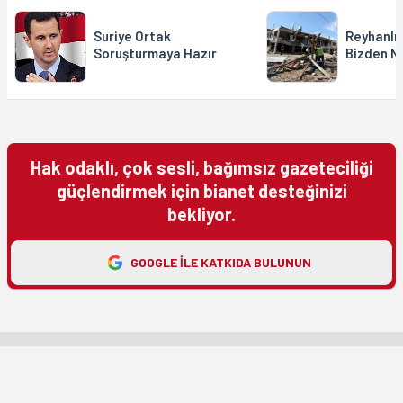
Suriye Ortak
Reyhanlı 
Soruşturmaya Hazır
Bizden N
Hak odaklı, çok sesli, bağımsız gazeteciliği
güçlendirmek için bianet desteğinizi
bekliyor.
GOOGLE ILE KATKIDA BULUNUN