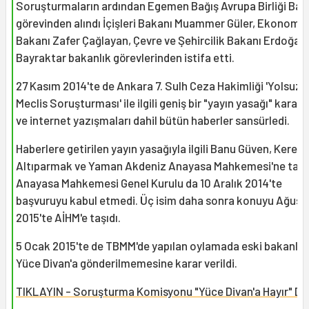
Soruşturmaların ardından Egemen Bağış Avrupa Birliği Baka
görevinden alındı İçişleri Bakanı Muammer Güler, Ekonomi
Bakanı Zafer Çağlayan, Çevre ve Şehircilik Bakanı Erdoğan
Bayraktar bakanlık görevlerinden istifa etti.
27 Kasım 2014'te de Ankara 7. Sulh Ceza Hakimliği 'Yolsuzl
Meclis Soruşturması' ile ilgili geniş bir "yayın yasağı" kararı 
ve internet yazışmaları dahil bütün haberler sansürledi.
Haberlere getirilen yayın yasağıyla ilgili Banu Güven, Kerem
Altıparmak ve Yaman Akdeniz Anayasa Mahkemesi'ne taşıd
Anayasa Mahkemesi Genel Kurulu da 10 Aralık 2014'te
başvuruyu kabul etmedi. Üç isim daha sonra konuyu Ağust
2015'te AİHM'e taşıdı.
5 Ocak 2015'te de TBMM'de yapılan oylamada eski bakanlar
Yüce Divan'a gönderilmemesine karar verildi.
TIKLAYIN - Soruşturma Komisyonu "Yüce Divan'a Hayır" De