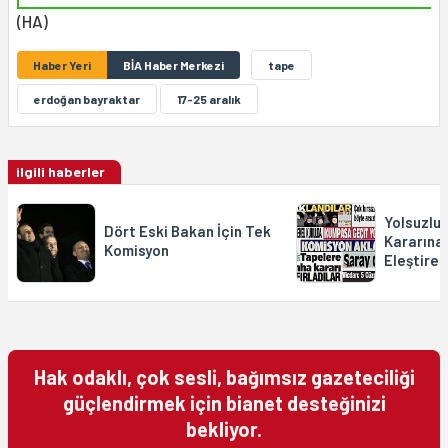
(HA)
Haber Yeri
BİA Haber Merkezi
tape
erdoğan bayraktar
17-25 aralık
ilgili haberler
Yolsuzlu
Dört Eski Bakan İçin Tek
Kararına 
Komisyon
Eleştiren
Hak odaklı, çok sesli, bağımsız gazeteciliği
güçlendirmek için bianet desteğinizi
bekliyor.