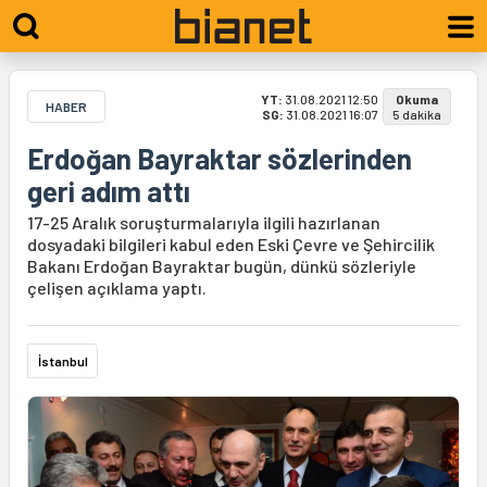
YT:
31.08.2021 12:50
Okuma
HABER
SG:
31.08.2021 16:07
5 dakika
Erdoğan Bayraktar sözlerinden
geri adım attı
17-25 Aralık soruşturmalarıyla ilgili hazırlanan
dosyadaki bilgileri kabul eden Eski Çevre ve Şehircilik
Bakanı Erdoğan Bayraktar bugün, dünkü sözleriyle
çelişen açıklama yaptı.
İstanbul