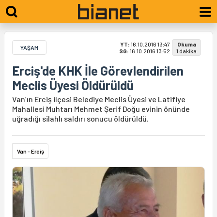
YT:
16.10.2016 13:47
Okuma
YAŞAM
SG:
16.10.2016 13:52
1 dakika
Erciş'de KHK İle Görevlendirilen
Meclis Üyesi Öldürüldü
Van’ın Erciş ilçesi Belediye Meclis Üyesi ve Latifiye
Mahallesi Muhtarı Mehmet Şerif Doğu evinin önünde
uğradığı silahlı saldırı sonucu öldürüldü.
Van - Erciş