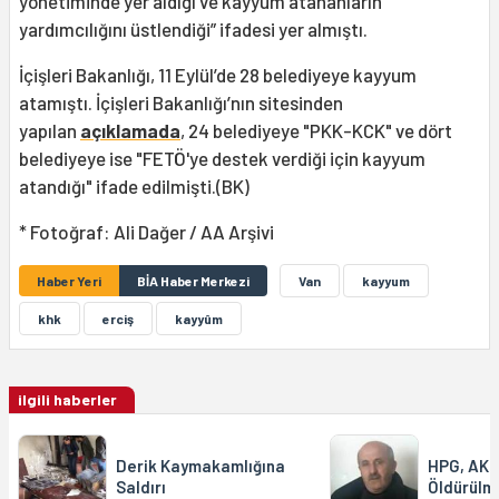
yönetiminde yer aldığı ve kayyum atananların
yardımcılığını üstlendiği” ifadesi yer almıştı.
İçişleri Bakanlığı, 11 Eylül’de 28 belediyeye kayyum
atamıştı. İçişleri Bakanlığı’nın sitesinden
yapılan
açıklamada
, 24 belediyeye "PKK-KCK" ve dört
belediyeye ise "FETÖ'ye destek verdiği için kayyum
atandığı" ifade edilmişti.(BK)
* Fotoğraf: Ali Dağer / AA Arşivi
Haber Yeri
BİA Haber Merkezi
Van
kayyum
khk
erciş
kayyûm
ilgili haberler
Derik Kaymakamlığına
HPG, AKP 
Saldırı
Öldürülme