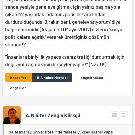
sandalyesiyle geneleve gitmek için yalnız başına yola
çıkan 42 yaşındaki adamın, polisler tarafından
durdurulduğunda 'Bırakın beni, genelev arıyorum' diye
bağırması mıdır (Akşam / 11 Mayıs 2007) sizlerin 'sosyal
politikalara ağırlık' vererek ürettiğiniz çözümün
sonucu!?
"İnsanlara bir iyilik yapacaksanız trafiği durdurmak için
değil, yolu açmak için birşeyler yapın!" (NZ/TK)
Haber Yeri
BİA Haber Merkezi
engelli hakları
engelliler
A. Nilüfer Zengin Kürkçü
Galatasaray Üniversitesi'nde felsefe yüksek lisansı yaptı.