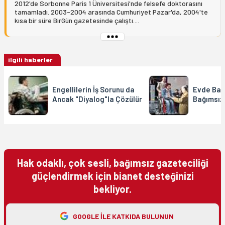
2012'de Sorbonne Paris 1 Üniversitesi'nde felsefe doktorasını
tamamladı. 2003-2004 arasında Cumhuriyet Pazar'da, 2004'te
kısa bir süre BirGün gazetesinde çalıştı....
ilgili haberler
Engellilerin İş Sorunu da
Evde Bak
Ancak "Diyalog"la Çözülür
Bağımsız
Hak odaklı, çok sesli, bağımsız gazeteciliği
güçlendirmek için bianet desteğinizi
bekliyor.
GOOGLE ILE KATKIDA BULUNUN