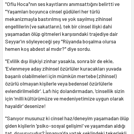
"Oflu Hoca"nın ses kayıtlarını anımsattığını belirtti ve
"Yaşamları boyunca cinsel güdüleri her türlü
mekanizmayla bastırılmış ve yok sayılmış zihinsel
engellilerin (ve sakatların), tek bir cinsel ilişki dahi
yaşamadan ölüp gitmeleri karşısındaki trajediye dair
Seyyar'ın söyleyeceği şey "Rüyanda boşalma olursa
hemen koş abdest al mıdır?" diye sordu.
"Evlilik dışı ilişkiyi zinhar yasakla, sonra bir de ekle,
'Evlenmeye aday zihinsel özürlüler kuracakları yuvada
başarılı olabilmeleri için mümkün mertebe (zihinsel)
özürlü olmayan kişilerle veya bedensel özürlülerle
evlendirilmelidir'. Lafı hiç dolandırmadan, 'cinsellik sizin
için ‘milli kültürümüze ve medeniyetimize uygun olarak
hayaldir' desenize!
"Sanıyor musunuz ki cinsel haz/deneyim yaşamadan ölüp
giden kişilerin 'psiko-sosyal gelişimi' ve yaşamdan aldığı
tat, doyurucudur? İspanya’da yatak şeklindeki tekerlekli