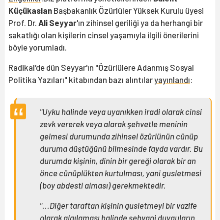
Küçükaslan
Başbakanlık Özürlüler Yüksek Kurulu üyesi
Prof. Dr.
Ali Seyyar
'ın zihinsel geriliği ya da herhangi bir
sakatlığı olan kişilerin cinsel yaşamıyla ilgili önerilerini
böyle yorumladı.
Radikal'de dün Seyyar'ın "Özürlülere Adanmış Sosyal
Politika Yazıları" kitabından bazı alıntılar
yayınlandı
:
"Uyku halinde veya uyanıkken iradi olarak cinsi
zevk vererek veya alarak şehvetle meninin
gelmesi durumunda zihinsel özürlünün cünüp
duruma düştüğünü bilmesinde fayda vardır. Bu
durumda kişinin, dinin bir gereği olarak bir an
önce cünüplükten kurtulması, yani gusletmesi
(boy abdesti alması) gerekmektedir.
"...Diğer taraftan kişinin gusletmeyi bir vazife
olarak algılaması halinde şehvani duyguların