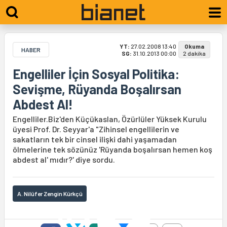
YT:
27.02.2008 13:40
Okuma
HABER
SG:
31.10.2013 00:00
2 dakika
Engelliler İçin Sosyal Politika:
Sevişme, Rüyanda Boşalırsan
Abdest Al!
Engelliler.Biz'den Küçükaslan, Özürlüler Yüksek Kurulu
üyesi Prof. Dr. Seyyar'a "Zihinsel engellilerin ve
sakatların tek bir cinsel ilişki dahi yaşamadan
ölmelerine tek sözünüz 'Rüyanda boşalırsan hemen koş
abdest al' mıdır?' diye sordu.
A. Nilüfer Zengin Kürkçü