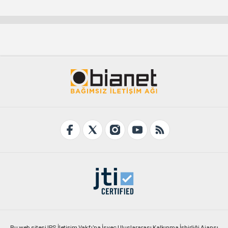
Bu web sitesi IPS İletişim Vakfı'na İsveç Uluslararası Kalkınma İşbirliği Ajansı