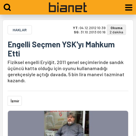
YT:
04.12.2012 10:39
Okuma
HAKLAR
SG:
31.10.2013 00:16
2 dakika
Engelli Seçmen YSK'yı Mahkum
Etti
Fiziksel engelli Eryiğit, 2011 genel seçimlerinde sandık
üçüncü katta olduğu için oyunu kullanamadığı
gerekçesiyle açtığı davada, 5 bin lira manevi tazminat
kazandı.
İzmir