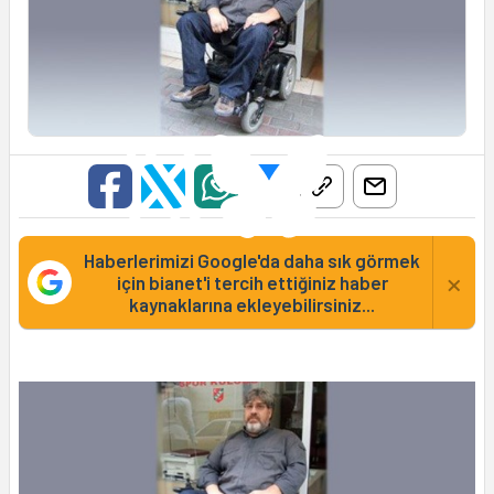
Haberlerimizi Google'da daha sık görmek
×
için bianet'i tercih ettiğiniz haber
kaynaklarına ekleyebilirsiniz...