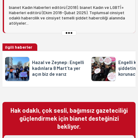
bianet Kadın Haberleri editörü (2018). bianet Kadın ve LGBTİ+
Haberleri editörü (Ekim 2018-Şubat 2025). Toplumsal cinsiyet
odaklı habercilik ve cinsiyet temelli şiddet haberciliği alanında
atölyeler...
ilgili haberler
Hazal ve Zeynep: Engelli
Engelli k
kadınlara 8 Mart’ta yer
şiddetind
açın biz de varız
korunaca
Hak odaklı, çok sesli, bağımsız gazeteciliği
güçlendirmek için bianet desteğinizi
bekliyor.