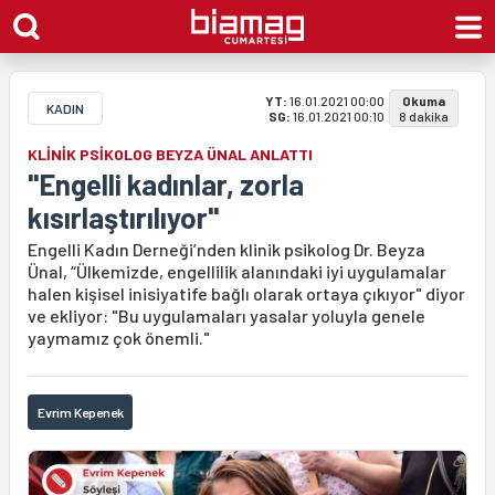
YT:
16.01.2021 00:00
Okuma
KADIN
SG:
16.01.2021 00:10
8 dakika
KLİNİK PSİKOLOG BEYZA ÜNAL ANLATTI
"Engelli kadınlar, zorla
kısırlaştırılıyor"
Engelli Kadın Derneği’nden klinik psikolog Dr. Beyza
Ünal, “Ülkemizde, engellilik alanındaki iyi uygulamalar
halen kişisel inisiyatife bağlı olarak ortaya çıkıyor" diyor
ve ekliyor: "Bu uygulamaları yasalar yoluyla genele
yaymamız çok önemli."
Evrim Kepenek