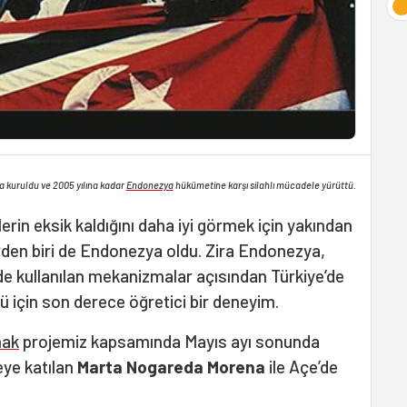
a kuruldu ve 2005 yılına kadar
Endonezya
hükümetine karşı silahlı mücadele yürüttü.
erin eksik kaldığını daha iyi görmek için yakından
den biri de Endonezya oldu. Zira Endonezya,
e kullanılan mekanizmalar açısından Türkiye’de
için son derece öğretici bir deneyim.
mak
projemiz kapsamında Mayıs ayı sonunda
eye katılan
Marta Nogareda Morena
ile Açe’de