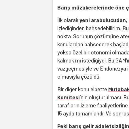
Barış müzakerelerinde öne çı
İlk olarak
yeni arabulucudan
,
izlediğinden bahsedebilirim. B
nokta. Sorunun çözümüne ateş
konulardan bahsederek başladı.
yoksa özel bir otonomi olmada
kalmak mı istediğiydi. Bu GAM’ı
vazgeçmesiyle ve Endonezya iç
olmasıyla çözüldü.
Bir diğer konu elbette
Mutabak
Komitesi
’nin oluşturulması. B
tarafların izleme faaliyetleri
15 ayda tamamlandı. Ve sonras
Peki barış gelir adaletsizli