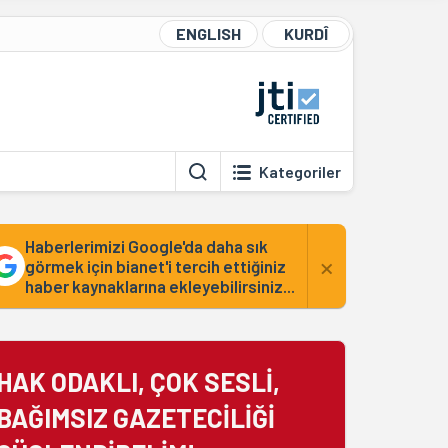
ENGLISH
KURDÎ
Kategoriler
Haberlerimizi Google'da daha sık
×
görmek için bianet'i tercih ettiğiniz
haber kaynaklarına ekleyebilirsiniz...
HAK ODAKLI, ÇOK SESLİ,
BAĞIMSIZ GAZETECİLİĞİ