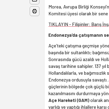
Morea, Avrupa Birliği Konseyi’n
Komitesi üyesi olarak bir sene
TIKLAYIN - Filipinler: Barış İnş
Endonezya’da çatışmanın seb
Açe’teki çatışma geçmişe yöneli
başında bir sultanlıktı; bağımsı
Sonrasında gücü azaldı ve Holl
savaş tarihine sahipler. 137 yıl
Hollandalılarla, ve bağımsızlı
Endonezya ordusuyla savaştı. 
güçlerinin bölgede çok güçlü bi
kazanılmasını durdurmaya yönel
Açe Hareketi (GAM)
olarak an
varlığı ve yaptığı ihlallere kar