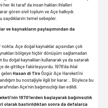
 her iki taraf da insan hakları ihlalleri
zarar gören sivil toplum ve Açe halkıydı.
bu saydıklarım temel sebepler.
r ve kaynakların paylaşımından da
ir nokta. Açe doğal kaynaklar açısından çok
aynakları bölgeye hiçbir dönüşüm sağlamadan
n bu doğal kaynakları kullanarak ya da satarak
çe de gittikçe fakirleşiyordu. 1976’da ihlal
n gelen
Hasan di Tiro
Özgür Açe Hareketi’ni
ndığım bu nostaljiyle ilgili bir karar… Böylece bu
rafından Açe’nin bağımsızlığı ilan edildi.
keti’nin 1970’lerden başlayarak bağımsızlık
eri olarak bastırıldıktan sonra da defalarca