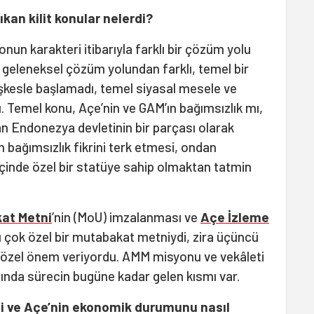
kan kilit konular nelerdi?
 onun karakteri itibarıyla farklı bir çözüm yolu
u geleneksel çözüm yolundan farklı, temel bir
kesle başlamadı, temel siyasal mesele ve
 Temel konu, Açe’nin ve GAM’ın bağımsızlık mı,
n Endonezya devletinin bir parçası olarak
n bağımsızlık fikrini terk etmesi, ondan
inde özel bir statüye sahip olmaktan tatmin
at Metni
’nin (MoU) imzalanması ve
Açe İzleme
u çok özel bir mutabakat metniydi, zira üçüncü
ne özel önem veriyordu. AMM misyonu ve vekâleti
ında sürecin bugüne kadar gelen kısmı var.
ğini ve Açe’nin ekonomik durumunu nasıl