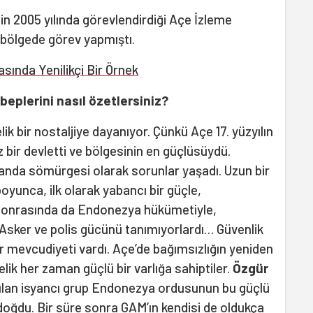
in 2005 yılında görevlendirdiği Açe İzleme
 bölgede görev yapmıştı.
asında Yenilikçi Bir Örnek
eplerini nasıl özetlersiniz?
k bir nostaljiye dayanıyor. Çünkü Açe 17. yüzyılın
z bir devletti ve bölgesinin en güçlüsüydü.
anda sömürgesi olarak sorunlar yaşadı. Uzun bir
 boyunca, ilk olarak yabancı bir güçle,
k sonrasında da Endonezya hükümetiyle,
Asker ve polis gücünü tanımıyorlardı… Güvenlik
r mevcudiyeti vardı. Açe’de bağımsızlığın yeniden
ik her zaman güçlü bir varlığa sahiptiler.
Özgür
ılan isyancı grup Endonezya ordusunun bu güçlü
şı doğdu. Bir süre sonra GAM’ın kendisi de oldukça