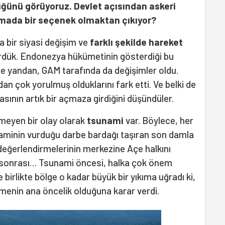
üğünü görüyoruz. Devlet açısından askeri
ada bir seçenek olmaktan çıkıyor?
a bir siyasi değişim ve
farklı şekilde hareket
dük. Endonezya hükümetinin gösterdiği bu
Öte yandan, GAM tarafında da değişimler oldu.
n çok yorulmuş olduklarını fark etti. Ve belki de
sının artık bir açmaza girdiğini düşündüler.
meyen bir olay olarak
tsunami
var. Böylece, her
unaminin vurduğu darbe bardağı taşıran son damla
değerlendirmelerinin merkezine Açe halkını
 sonrası… Tsunami öncesi, halka çok önem
birlikte bölge o kadar büyük bir yıkıma uğradı ki,
tmenin ana öncelik olduğuna karar verdi.