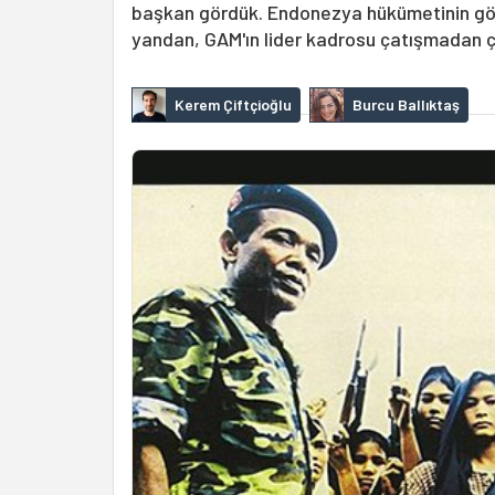
başkan gördük. Endonezya hükümetinin göst
yandan, GAM'ın lider kadrosu çatışmadan ço
Kerem Çiftçioğlu
Burcu Ballıktaş