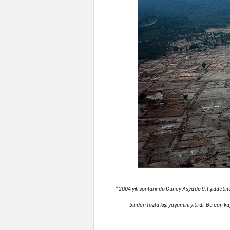
* 2004 yılı sonlarında Güney Asya’da 9.1 şidde
binden fazla kişi yaşamını yitirdi. Bu can 