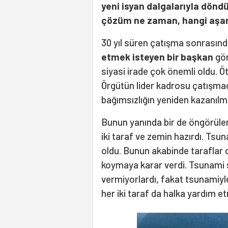
yeni isyan dalgalarıyla dönd
çözüm ne zaman, hangi aşam
30 yıl süren çatışma sonrasınd
etmek isteyen bir
başkan
gör
siyasi irade çok önemli oldu. 
Örgütün lider kadrosu çatışmada
bağımsızlığın yeniden kazanılma
Bunun yanında bir de öngörüle
iki taraf ve zemin hazırdı. Ts
oldu. Bunun akabinde taraflar 
koymaya karar verdi. Tsunami
vermiyorlardı, fakat tsunamiyle 
her iki taraf da halka yardım e