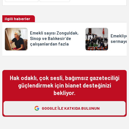
ilgili haberler
Emekli sayısı Zonguldak,
Emekliye 
Sinop ve Balıkesir’de
sermayey
çalışanlardan fazla
Hak odaklı, çok sesli, bağımsız gazeteciliği
güçlendirmek için bianet desteğinizi
bekliyor.
GOOGLE ILE KATKIDA BULUNUN