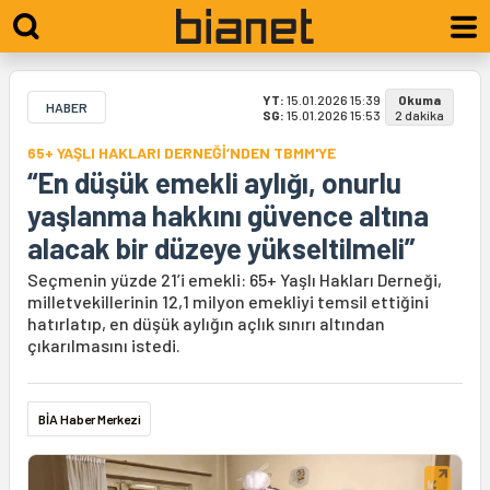
YT:
15.01.2026 15:39
Okuma
HABER
SG:
15.01.2026 15:53
2 dakika
65+ YAŞLI HAKLARI DERNEĞİ’NDEN TBMM'YE
“En düşük emekli aylığı, onurlu
yaşlanma hakkını güvence altına
alacak bir düzeye yükseltilmeli”
Seçmenin yüzde 21’i emekli: 65+ Yaşlı Hakları Derneği,
milletvekillerinin 12,1 milyon emekliyi temsil ettiğini
hatırlatıp, en düşük aylığın açlık sınırı altından
çıkarılmasını istedi.
BİA Haber Merkezi