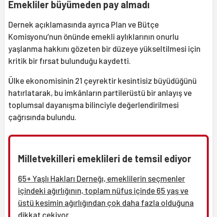
Emekliler büyümeden pay almadı
Dernek açıklamasında ayrıca Plan ve Bütçe
Komisyonu’nun önünde emekli aylıklarının onurlu
yaşlanma hakkını gözeten bir düzeye yükseltilmesi için
kritik bir fırsat bulunduğu kaydetti.
Ülke ekonomisinin 21 çeyrektir kesintisiz büyüdüğünü
hatırlatarak, bu imkânların partilerüstü bir anlayış ve
toplumsal dayanışma bilinciyle değerlendirilmesi
çağrısında bulundu.
Milletvekilleri emeklileri de temsil ediyor
65+ Yaşlı Hakları Derneğı, emeklilerin seçmenler
içindeki ağırlığının, toplam nüfus içinde 65 yaş ve
üstü kesimin ağırlığından çok daha fazla olduğuna
dikkat çekiyor.