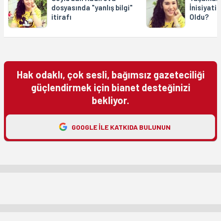
dosyasında "yanlış bilgi"
İnisiyati
itirafı
Oldu?
Hak odaklı, çok sesli, bağımsız gazeteciliği
güçlendirmek için bianet desteğinizi
bekliyor.
GOOGLE ILE KATKIDA BULUNUN