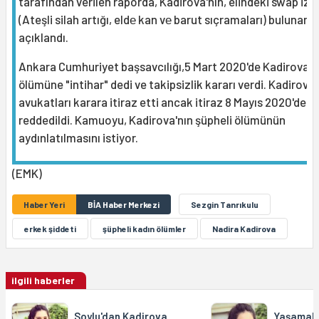
tarafından verilen raporda, Kadirova'nın, elindeki swap izi
(Ateşli silah artığı, eldе kan vе barut sıçramaları) bulunama
açıklandı.
Ankara Cumhuriyet başsavcılığı,5 Mart 2020'de Kadirova'n
ölümüne "intihar" dedi ve takipsizlik kararı verdi. Kadirova'
avukatları karara itiraz etti ancak itiraz 8 Mayıs 2020'de
reddedildi. Kamuoyu, Kadirova'nın şüpheli ölümünün
aydınlatılmasını istiyor.
(EMK)
Haber Yeri
BİA Haber Merkezi
Sezgin Tanrıkulu
erkek şiddeti
şüpheli kadın ölümler
Nadira Kadirova
ilgili haberler
Soylu'dan Kadirova
Yaşamak 