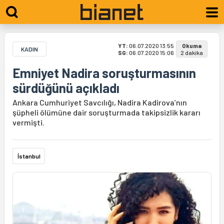
YT:
06.07.2020 13:55
Okuma
KADIN
SG:
06.07.2020 15:06
2 dakika
Emniyet Nadira soruşturmasının
sürdüğünü açıkladı
Ankara Cumhuriyet Savcılığı, Nadira Kadirova’nın
şüpheli ölümüne dair soruşturmada takipsizlik kararı
vermişti.
İstanbul