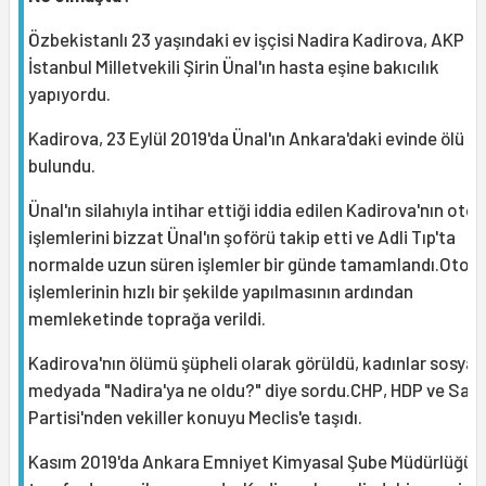
Özbekistanlı 23 yaşındaki ev işçisi Nadira Kadirova, AKP
İstanbul Milletvekili Şirin Ünal'ın hasta eşine bakıcılık
yapıyordu.
Kadirova, 23 Eylül 2019'da Ünal'ın Ankara'daki evinde ölü
bulundu.
Ünal'ın silahıyla intihar ettiği iddia edilen Kadirova'nın otop
işlemlerini bizzat Ünal'ın şoförü takip etti ve Adli Tıp'ta
normalde uzun süren işlemler bir günde tamamlandı.Otops
işlemlerinin hızlı bir şekilde yapılmasının ardından
memleketinde toprağa verildi.
Kadirova'nın ölümü şüpheli olarak görüldü, kadınlar sosyal
medyada "Nadira'ya ne oldu?" diye sordu.CHP, HDP ve Saa
Partisi'nden vekiller konuyu Meclis'e taşıdı.
Kasım 2019'da Ankara Emniyet Kimyasal Şube Müdürlüğü