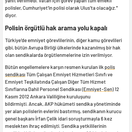
yanıt verilmedi. Vatan için görev yapan tüm emekli
polisler, Cumhuriyet'in polisi olarak Ulus'ta olacağız."
diyor.
Polisin örgütlü hak arama yolu kapalı
Türkiye'de emniyet görevlilerinin, diğer kamu görevlileri
gibi, bütün Avrupa Birliği ülkelerinde kazanılmış bir hak
olan sendikalarda örgütlenmelerine izin verilmiyor.
Bütün engellemelere karşın resmen kurulan ilk
polis
sendikası
Tüm Çalışan Emniyet Hizmetleri Sınıfı ve
Emniyet Teşkilatında Çalışan Diğer Tüm Hizmet
Sınıflarına Dahil Personel Sendikası (
Emniyet-Sen
) 12
Kasım 2012 Ankara Valiliğine kuruluşunu
bildirmişti. Ancak, AKP hükümeti sendika yönetiminde
yer alan polislerin evlerini bastırmış, sendikanın kurucu
genel başkanı İrfan Çelik idari soruşturmayla 6 kez
meslekten ihraç edilmişti. Sendika yetkililerinin