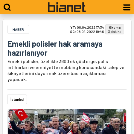
YT:
08.04.2022 17:34
Okuma
HABER
SG:
08.04.2022 19:46
3 dakika
Emekli polisler hak aramaya
hazırlanıyor
Emekli polisler, özellikle 3600 ek gösterge, polis
intiharları ve emniyette mobbing konusundaki talep ve
şikayetlerini duyurmak üzere basın açıklaması
yapacak.
İstanbul