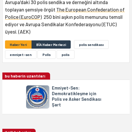
Avrupa'daki 30 polis sendika ve derneğini altında
toplayan şemsiye örgüt
The European Confederation of
Police (EuroCOP)
250 bini aşkın polis memurunu temsil
ediyor ve Avrupa Sendikalar Konfederasyonu (ETUC)
üyesi. (AEK)
Haber Yeri
BİA Haber Merkezi
polis sendikası
emniyet-sen
Polîs
polis
bu haberin uzantıları
Emniyet-Sen:
Demokratikleşme için
Polis ve Asker Sendikası
Şart