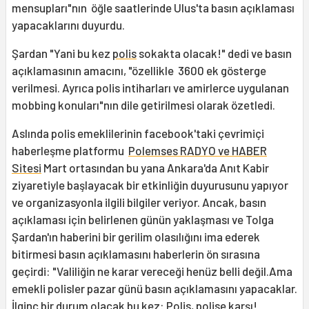
mensupları"nın öğle saatlerinde Ulus'ta basın açıklaması
yapacaklarını duyurdu.
Şardan "Yani bu kez
polis
sokakta olacak!" dedi ve basın
açıklamasının amacını, "özellikle 3600 ek gösterge
verilmesi. Ayrıca polis intiharları ve amirlerce uygulanan
mobbing konuları"nın dile getirilmesi olarak özetledi.
Aslında polis emeklilerinin facebook'taki çevrimiçi
haberleşme platformu
Polemses RADYO ve HABER
Sitesi
Mart ortasından bu yana Ankara'da Anıt Kabir
ziyaretiyle başlayacak bir etkinliğin duyurusunu yapıyor
ve organizasyonla ilgili bilgiler veriyor. Ancak, basın
açıklaması için belirlenen günün yaklaşması ve Tolga
Şardan'ın haberini bir gerilim olasılığını ima ederek
bitirmesi basın açıklamasını haberlerin ön sırasına
geçirdi: "Valiliğin ne karar vereceği henüz belli değil.Ama
emekli polisler pazar günü basın açıklamasını yapacaklar.
İlginç bir durum olacak bu kez: Polis, polise karşı!