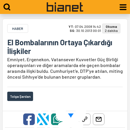
YT:
07.04.2008 14:42
Okuma
HABER
SG:
30.10.2013 00:01
2 dakika
El Bombalarının Ortaya Çıkardığı
İlişkiler
Emniyet, Ergenekon, Vatansever Kuvvetler Güç Birliği
operasyonları ve diğer aramalarda ele geçen bombalar
arasında ilişki buldu. Cumhuriyet'e, DTP'ye atılan, miting
öncesi Sıhhıye'de bulunan benzer gruplardan.
Tolga Şardan