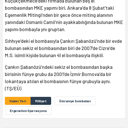
Küçükçekmece’deki firmada bulunan beş el
bombasından MKE yapımı biri, Ankara’da 8 Şubat’taki
Egemenlik Mitingi’nden bir gece önce miting alanının
yanındaki Osmanlı Camii’nin ayakkabılığında bulunan MKE
yapımı bombayla ynı gruptan.
Sıhhıye’deki el bombasıyla Çankırı Şabanözü’nde bir evde
bulunan sekiz el bombasından biri de 2007’de Cizre’de
M.S. isimli kişide bulunan 41 el bombasıyla ilişkili.
Çankırı Şabanözü’ndeki sekiz el bombasından başka
birisinin fünye grubu da 2001’de İzmir Bornova’da bir
lokantaya atılan el bombasının fünye grubuyla aynı.
(TŞ/EÜ)
Haber Yeri
Milliyet
Ümraniye bombaları
Ergenekon Operasyonu