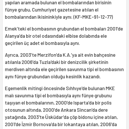
yapılan aramada bulunan el bombalarından birisinin
fünye grubu, Cumhuriyet gazetesine atılan el
bombalarından ikisininkiyle aynı. (KF-MKE-91-12-77)
Emek’teki el bombasının grubundan el bombaları 2001’de
Alanya’da bir otel odasındaki elbise dolabında ele
geçirilen üç adet el bombasıyla aynı.
Ayrıca, 2003’te Merzifon’da K.A.’ya ait evin bahçesine
atılanla 2006’da Tuzla'daki bir denizcilik şirketinin
merdiven altında ele geçirilen savunma tipi el bombasının
aynı fünye grubundan olduğu kesinlik kazandı.
Egemenlik mitingi öncesinde Sıhhıye'de bulunan MKE
malı savunma tipi el bombasıyla aynı fünye grubunu
taşıyan el bombalarının, 2000’de Isparta’da bir polis
otosunun altında, 2000’de Ankara Sincan’da dere
yatağında, 2003'te Üsküdar’da çöp bidonu içine atılan,
2001'de İzmir Bornova’da bir lokantaya atılan, 2006'da