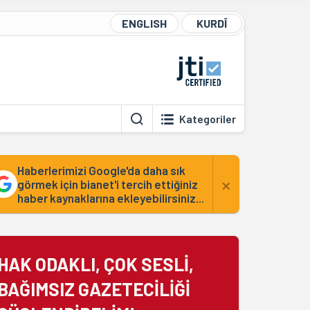
ENGLISH
KURDÎ
Kategoriler
Haberlerimizi Google'da daha sık
×
görmek için bianet'i tercih ettiğiniz
haber kaynaklarına ekleyebilirsiniz...
HAK ODAKLI, ÇOK SESLİ,
BAĞIMSIZ GAZETECİLİĞİ