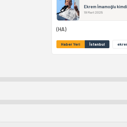
Ekrem İmamoğlu kimdi
19 Mart 2025
(HA)
Haber Yeri
İstanbul
ekre