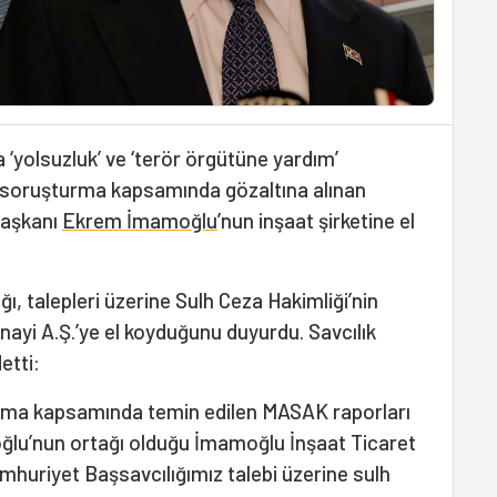
a ‘yolsuzluk’ ve ‘terör örgütüne yardım’
rı soruşturma kapsamında gözaltına alınan
Başkanı
Ekrem İmamoğlu
’nun inşaat şirketine el
ı, talepleri üzerine Sulh Ceza Hakimliği’nin
ayi A.Ş.’ye el koyduğunu duyurdu. Savcılık
etti:
urma kapsamında temin edilen MASAK raporları
lu’nun ortağı olduğu İmamoğlu İnşaat Ticaret
mhuriyet Başsavcılığımız talebi üzerine sulh