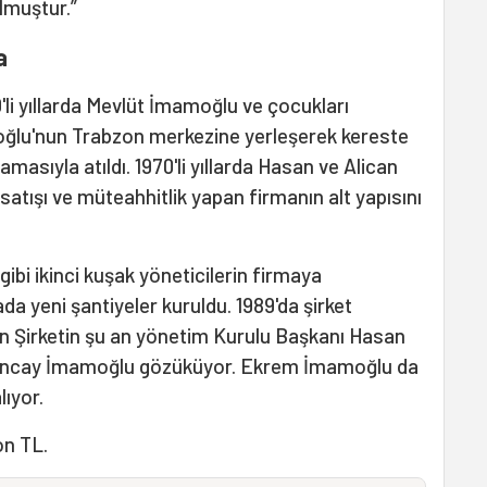
ulmuştur.”
a
'li yıllarda Mevlüt İmamoğlu ve çocukları
lu'nun Trabzon merkezine yerleşerek kereste
masıyla atıldı. 1970'li yıllarda Hasan ve Alican
atışı ve müteahhitlik yapan firmanın alt yapısını
bi ikinci kuşak yöneticilerin firmaya
ada yeni şantiyeler kuruldu. 1989'da şirket
 an Şirketin şu an yönetim Kurulu Başkanı Hasan
Tuncay İmamoğlu gözüküyor. Ekrem İmamoğlu da
lıyor.
on TL.