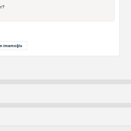
r?
m imamoğlu