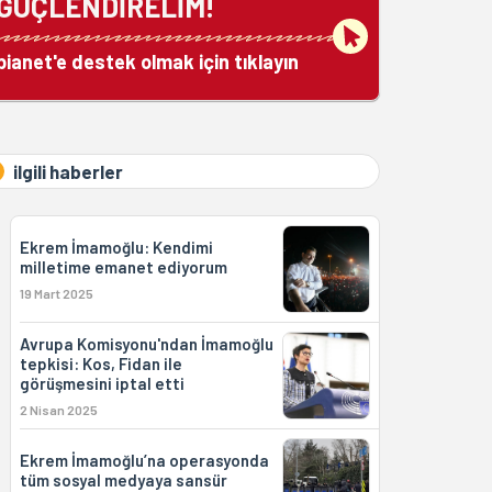
GÜÇLENDİRELİM!
bianet'e destek olmak için tıklayın
ilgili haberler
Ekrem İmamoğlu: Kendimi
milletime emanet ediyorum
19 Mart 2025
Avrupa Komisyonu'ndan İmamoğlu
tepkisi: Kos, Fidan ile
görüşmesini iptal etti
2 Nisan 2025
Ekrem İmamoğlu’na operasyonda
tüm sosyal medyaya sansür