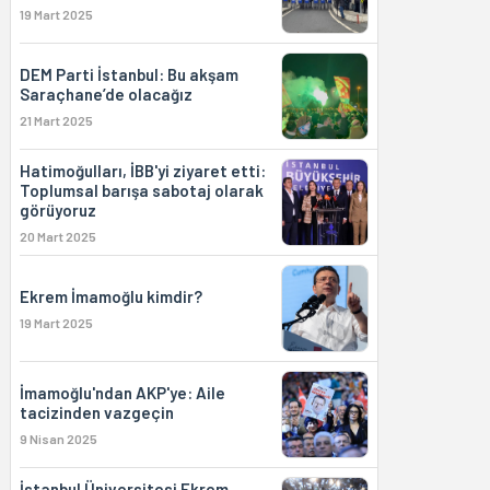
19 Mart 2025
DEM Parti İstanbul: Bu akşam
Saraçhane’de olacağız
21 Mart 2025
Hatimoğulları, İBB'yi ziyaret etti:
Toplumsal barışa sabotaj olarak
görüyoruz
20 Mart 2025
Ekrem İmamoğlu kimdir?
19 Mart 2025
İmamoğlu'ndan AKP'ye: Aile
tacizinden vazgeçin
9 Nisan 2025
İstanbul Üniversitesi Ekrem