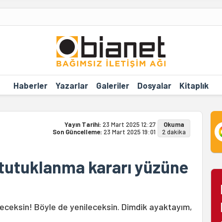
Haberler
Yazarlar
Galeriler
Dosyalar
Kitaplık
Yayın Tarihi:
23 Mart 2025 12:27
Okuma
Son Güncelleme:
23 Mart 2025 19:01
2 dakika
tutuklanma kararı yüzüne
leceksin! Böyle de yenileceksin. Dimdik ayaktayım,