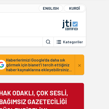
ENGLISH
KURDÎ
Kategoriler
Haberlerimizi Google'da daha sık
×
görmek için bianet'i tercih ettiğiniz
haber kaynaklarına ekleyebilirsiniz...
HAK ODAKLI, ÇOK SESLİ,
BAĞIMSIZ GAZETECİLİĞİ