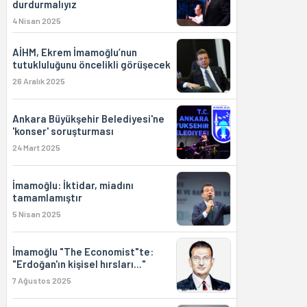
durdurmalıyız
4 Nisan 2025
AİHM, Ekrem İmamoğlu’nun
tutukluluğunu öncelikli görüşecek
26 Aralık 2025
Ankara Büyükşehir Belediyesi'ne
'konser' soruşturması
24 Mart 2025
İmamoğlu: İktidar, miadını
tamamlamıştır
5 Nisan 2025
İmamoğlu "The Economist"te:
"Erdoğan'ın kişisel hırsları..."
7 Ağustos 2025