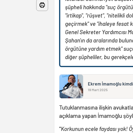
şüpheli hakkında "suç örgütü
"irtikap", "rüşvet", "nitelikli d
geçirmek" ve "ihaleye fesat 
Genel Sekreter Yardımcısı Ma
Şahan'ın da aralarında bulu
örgütüne yardım etmek" suç
diğer şüpheliler, bu gerekçele
Ekrem İmamoğlu kimdi
19 Mart 2025
Tutuklanmasına ilişkin avukatl
açıklama yapan İmamoğlu şöyl
"
Korkunun ecele faydası yok! Öy