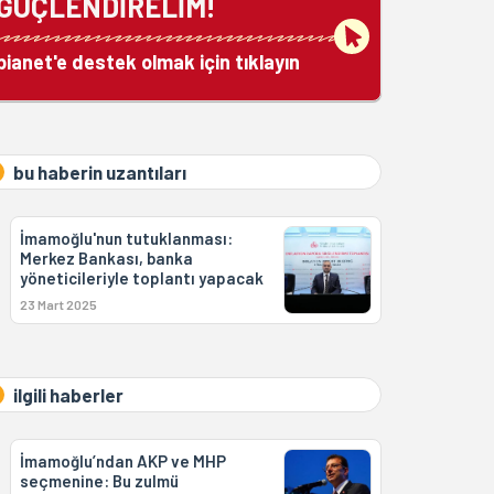
GÜÇLENDİRELİM!
bianet'e destek olmak için tıklayın
bu haberin uzantıları
İmamoğlu'nun tutuklanması:
Merkez Bankası, banka
yöneticileriyle toplantı yapacak
23 Mart 2025
ilgili haberler
İmamoğlu’ndan AKP ve MHP
seçmenine: Bu zulmü