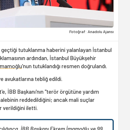
Fotoğraf: Anadolu Ajansı
e geçtiği tutuklanma haberini yalanlayan İstanbul
ıklamasının ardından, İstanbul Büyükşehir
İmamoğlu
'nun tutuklandığı resmen doğrulandı.
avukatlarına tebliğ edildi.
'e, İBB Başkanı'nın "terör örgütüne yardım
ebinin reddedildiğini; ancak mali suçlar
erildiğini iletti.
ılığınca, İBB Başkanı Ekrem İmamoğlu ve 99