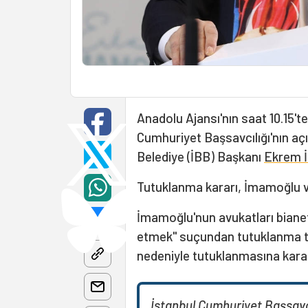
Anadolu Ajansı'nın saat 10.15't
Cumhuriyet Başsavcılığı'nın aç
Belediye (İBB) Başkanı
Ekrem 
Tutuklanma kararı, İmamoğlu ve 
İmamoğlu'nun avukatları bianet
etmek" suçundan tutuklanma tal
nedeniyle tutuklanmasına karar v
İstanbul Cumhuriyet Başsavc