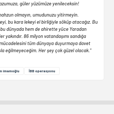
evazumuza, güler yüzümüze yenileceksin!
, mahzun olmayın, umudunuzu yitirmeyin.
i, bu kara lekeyi el birliğiyle söküp atacağız. Bu
m bu dünyada hem de ahirette yüce Yaradan
r yakındır. 86 milyon vatandaşımı sandığa
 mücadelesini tüm dünyaya duyurmaya davet
la eğilmeyeceğim. Her şey çok güzel olacak."
m imamoğlu
İBB operasyonu