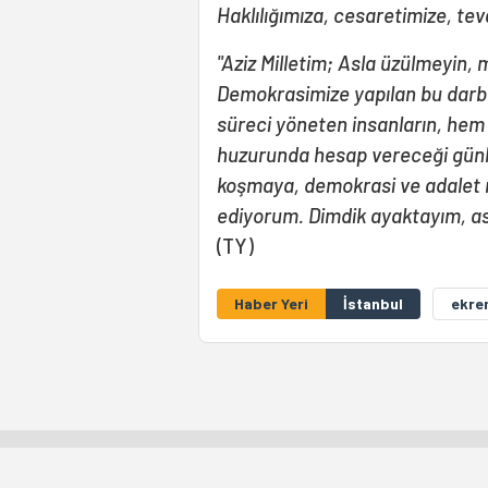
Haklılığımıza, cesaretimize, t
"Aziz Milletim; Asla üzülmeyin
Demokrasimize yapılan bu darbey
süreci yöneten insanların, he
huzurunda hesap vereceği günle
koşmaya, demokrasi ve adalet
ediyorum. Dimdik ayaktayım, as
(TY)
Haber Yeri
İstanbul
ekre