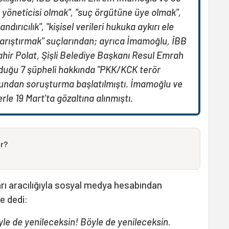
 yöneticisi olmak", "suç örgütüne üye olmak",
olandırıcılık", "kişisel verileri hukuka aykırı ele
karıştırmak" suçlarından; ayrıca İmamoğlu, İBB
hir Polat, Şişli Belediye Başkanı Resul Emrah
nduğu 7 şüpheli hakkında "PKK/KCK terör
undan soruşturma başlatılmıştı. İmamoğlu ve
rle 19 Mart'ta gözaltına alınmıştı.
r?
arı aracılığıyla sosyal medya hesabından
e dedi:
le de yenileceksin! Böyle de yenileceksin.