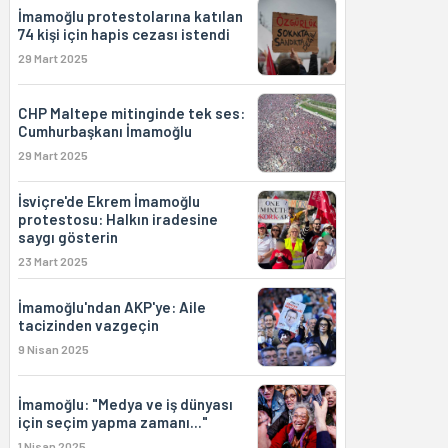
İmamoğlu protestolarına katılan
74 kişi için hapis cezası istendi
29 Mart 2025
CHP Maltepe mitinginde tek ses:
Cumhurbaşkanı İmamoğlu
29 Mart 2025
İsviçre'de Ekrem İmamoğlu
protestosu: Halkın iradesine
saygı gösterin
23 Mart 2025
İmamoğlu'ndan AKP'ye: Aile
tacizinden vazgeçin
9 Nisan 2025
İmamoğlu: "Medya ve iş dünyası
için seçim yapma zamanı..."
1 Nisan 2025