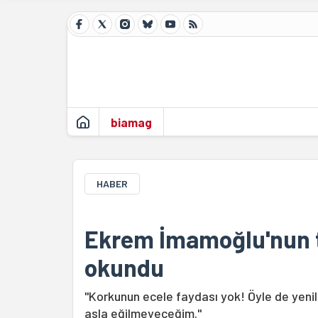
biamag
HABER
Ekrem İmamoğlu'nun 
okundu
"Korkunun ecele faydası yok! Öyle de yeni
asla eğilmeyeceğim."