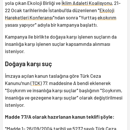
yola çıkan Ekoloji Birliği ve
İklim Adaleti Koalisyonu
, 21-
22 Ocak tarihlerinde İstanbul'da düzenlenen "
Ekoloji
Hareketleri Konferansı
"ndan sonra "Yurttaş
ekokırım
yasası yapıyor" adıyla bir kampanya başlattı.
Kampanya ile birlikte doğaya karşı işlenen suçların da
insanlığa karşı işlenen suçlar kapsamında alınması
isteniyor.
Doğaya karşı suç
İmzaya açılan kanun taslağına göre Türk Ceza
Kanunu'nun (
TCK
) 77. maddesine A bendi eklenerek
"Soykırım ve insanlığa karşı suçlar" başlığının "Soykırım,
insanlığa ve gezegene karşı suçlar" olarak değiştirilmesi
isteniyor.
Madde 77/A olarak hazırlanan kanun teklifi şöyle:
"Madde 1- 26/09/2004 tarihli ve 5237 sayılı Türk Ceza