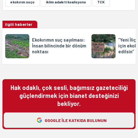
ekokırım suçu
iklim adaleti koalisyonu
TCK
ilgili haberler
Ekokırımın suç sayılması:
“Yeni İli
İnsan bilincinde bir dönüm
için ekok
noktası
edilsin”
Hak odaklı, çok sesli, bağımsız gazeteciliği
güçlendirmek için bianet desteğinizi
bekliyor.
GOOGLE ILE KATKIDA BULUNUN