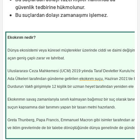
güvenlik tedbirine hükmolunur.
Bu suçlardan dolayı zamanaşımı işlemez.
Ekokırım nedir?
Dünya ekosistemi veya küresel müşterekler üzerinde ciddi ve daimi değişime 
açan geniş çaplı zarar ve tahribat.
Uluslararası Ceza Mahkemesi (UCM) 2019 yılında Taraf Devletler Kurulu'nda P
Ada Ülkeleri tarafından gündeme getirilen
ekokırım suçu
, Haziran 2021'de Eko
Durdurun Vakfı girişimiyle 12 kişilik bir uzman heyet tarafından yeniden ele alı
Ekokırımın savaş zamanlarıyla sınırlı kalmayan bağımsız bir suç olarak tanınm
suçun kapsamına dair tanımını yapan bir tasarı metni hazırlandı.
Greta Thunberg, Papa Francis, Emmanuel Macron gibi isimler tarafından anıld
ve iklim grevlerinde de bir talebe dönüştüğünde dünya genelinde de gündem 