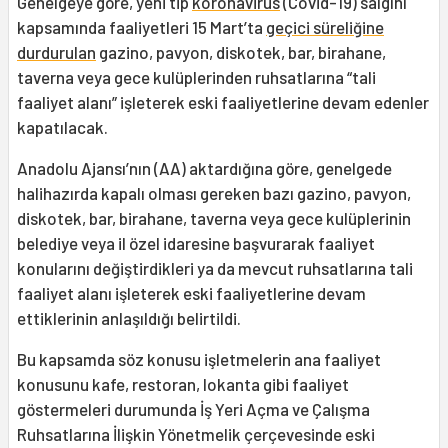
Genelgeye göre, yeni tip
koronavirüs
(Covid­-19) salgını
kapsamında faaliyetleri 15 Mart’ta
geçici süreliğine
durdurulan
gazino, pavyon, diskotek, bar, birahane,
taverna veya gece kulüplerinden ruhsatlarına “tali
faaliyet alanı” işleterek eski faaliyetlerine devam edenler
kapatılacak.
Anadolu Ajansı’nın (AA) aktardığına göre, genelgede
halihazırda kapalı olması gereken bazı gazino, pavyon,
diskotek, bar, birahane, taverna veya gece kulüplerinin
belediye veya il özel idaresine başvurarak faaliyet
konularını değiştirdikleri ya da mevcut ruhsatlarına tali
faaliyet alanı işleterek eski faaliyetlerine devam
ettiklerinin anlaşıldığı belirtildi.
Bu kapsamda söz konusu işletmelerin ana faaliyet
konusunu kafe, restoran, lokanta gibi faaliyet
göstermeleri durumunda İş Yeri Açma ve Çalışma
Ruhsatlarına İlişkin Yönetmelik çerçevesinde eski