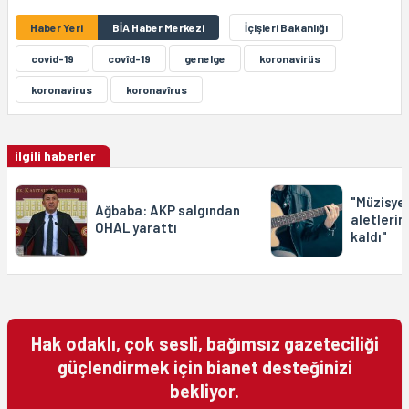
Haber Yeri
BİA Haber Merkezi
İçişleri Bakanlığı
covid-19
covîd-19
genelge
koronavirüs
koronavirus
koronavîrus
ilgili haberler
"Müzisye
Ağbaba: AKP salgından
aletleri
OHAL yarattı
kaldı"
Hak odaklı, çok sesli, bağımsız gazeteciliği
güçlendirmek için bianet desteğinizi
bekliyor.