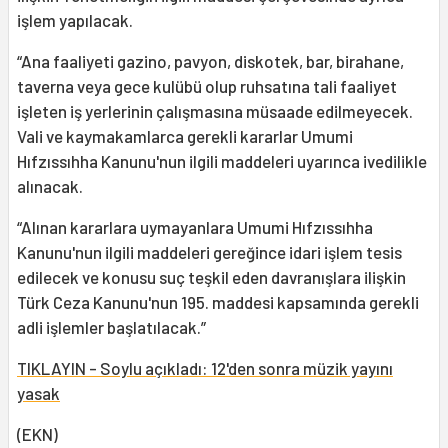
işlem yapılacak.
“Ana faaliyeti gazino, pavyon, diskotek, bar, birahane,
taverna veya gece kulübü olup ruhsatına tali faaliyet
işleten iş yerlerinin çalışmasına müsaade edilmeyecek.
Vali ve kaymakamlarca gerekli kararlar Umumi
Hıfzıssıhha Kanunu'nun ilgili maddeleri uyarınca ivedilikle
alınacak.
“Alınan kararlara uymayanlara Umumi Hıfzıssıhha
Kanunu'nun ilgili maddeleri gereğince idari işlem tesis
edilecek ve konusu suç teşkil eden davranışlara ilişkin
Türk Ceza Kanunu'nun 195. maddesi kapsamında gerekli
adli işlemler başlatılacak.”
TIKLAYIN - Soylu açıkladı: 12'den sonra müzik yayını
yasak
(EKN)