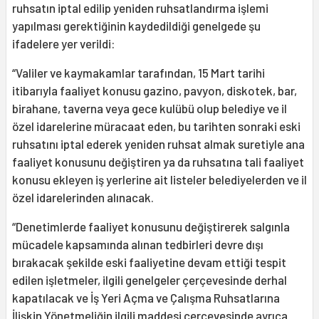
ruhsatın iptal edilip yeniden ruhsatlandırma işlemi
yapılması gerektiğinin kaydedildiği genelgede şu
ifadelere yer verildi:
“Valiler ve kaymakamlar tarafından, 15 Mart tarihi
itibarıyla faaliyet konusu gazino, pavyon, diskotek, bar,
birahane, taverna veya gece kulübü olup belediye ve il
özel idarelerine müracaat eden, bu tarihten sonraki eski
ruhsatını iptal ederek yeniden ruhsat almak suretiyle ana
faaliyet konusunu değiştiren ya da ruhsatına tali faaliyet
konusu ekleyen iş yerlerine ait listeler belediyelerden ve il
özel idarelerinden alınacak.
“Denetimlerde faaliyet konusunu değiştirerek salgınla
mücadele kapsamında alınan tedbirleri devre dışı
bırakacak şekilde eski faaliyetine devam ettiği tespit
edilen işletmeler, ilgili genelgeler çerçevesinde derhal
kapatılacak ve İş Yeri Açma ve Çalışma Ruhsatlarına
İlişkin Yönetmeliğin ilgili maddesi çerçevesinde ayrıca