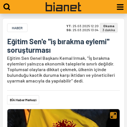
YT:
25.03.2025 12:20
Okuma
HABER
SG:
25.03.2025 13:04
3 dakika
Eğitim Sen'e "iş bırakma eylemi"
soruşturması
Eğitim Sen Genel Başkanı Kemal Irmak, "İş bırakma
eylemleri yalnızca ekonomik taleplerle sınırlı değildir.
Toplumsal olaylara dikkat çekmek, ülkenin içinde
bulunduğu kaotik duruma karşı iktidarı ve yöneticileri
uyarmak amacıyla da yapılabilir" dedi.
BİA Haber Merkezi