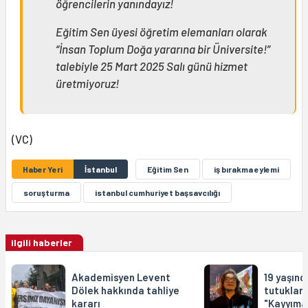
öğrencilerin yanındayız!
Eğitim Sen üyesi öğretim elemanları olarak
“İnsan Toplum Doğa yararına bir Üniversite!”
talebiyle 25 Mart 2025 Salı günü hizmet
üretmiyoruz!
(VC)
Haber Yeri
İstanbul
Eğitim Sen
iş bırakma eylemi
soruşturma
istanbul cumhuriyet başsavcılığı
ilgili haberler
Akademisyen Levent
19 yaşınd
Dölek hakkında tahliye
tutuklan
kararı
"Kayyıma 