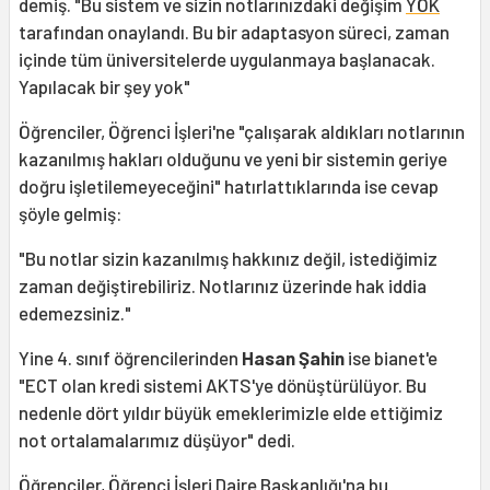
demiş. "Bu sistem ve sizin notlarınızdaki değişim
YÖK
tarafından onaylandı. Bu bir adaptasyon süreci, zaman
içinde tüm üniversitelerde uygulanmaya başlanacak.
Yapılacak bir şey yok"
Öğrenciler, Öğrenci İşleri'ne "çalışarak aldıkları notlarının
kazanılmış hakları olduğunu ve yeni bir sistemin geriye
doğru işletilemeyeceğini" hatırlattıklarında ise cevap
şöyle gelmiş:
"Bu notlar sizin kazanılmış hakkınız değil, istediğimiz
zaman değiştirebiliriz. Notlarınız üzerinde hak iddia
edemezsiniz."
Yine 4. sınıf öğrencilerinden
Hasan Şahin
ise bianet'e
"ECT olan kredi sistemi AKTS'ye dönüştürülüyor. Bu
nedenle dört yıldır büyük emeklerimizle elde ettiğimiz
not ortalamalarımız düşüyor" dedi.
Öğrenciler, Öğrenci İşleri Daire Başkanlığı'na bu