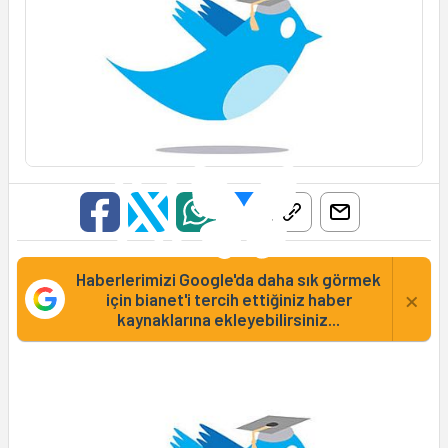
Haberlerimizi Google'da daha sık görmek
×
için bianet'i tercih ettiğiniz haber
kaynaklarına ekleyebilirsiniz...