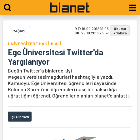
YT:
16.02.2012 19:05
Okuma
YAŞAM
SG:
29.10.2013 23:57
3 dakika
ÜNİVERSİTEDE HAK İHLALİ
Ege Üniversitesi Twitter'da
Yargılanıyor
Bugün Twitter’a binlerce kişi
#egeuniversitesimagdurlari hashtag’iyle yazdı.
Kamuoyu, Ege Üniversitesi öğrencileri sayesinde
Bologna Süreci’nin öğrencileri nasıl bir haksızlığa
uğrattığını öğrendi. Öğrenciler olanları bianet’e anlattı.
Işıl Cinmen