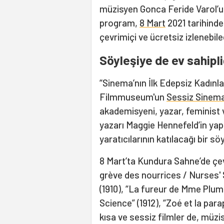
müzisyen Gonca Feride Varol’un
program,
8 Mart
2021 tarihinde
çevrimiçi ve ücretsiz izlenebile
Söyleşiye de ev sahipli
“Sinema’nın İlk Edepsiz Kadınl
Filmmuseum'un
Sessiz Sinem
akademisyeni, yazar, feminist v
yazarı Maggie Hennefeld’in yapt
yaratıcılarının katılacağı bir sö
8 Mart’ta Kundura Sahne’de çe
grève des nourrices / Nurses' S
(1910), “La fureur de Mme Plum
Science” (1912), “Zoé et la para
kısa ve sessiz filmler de, müz