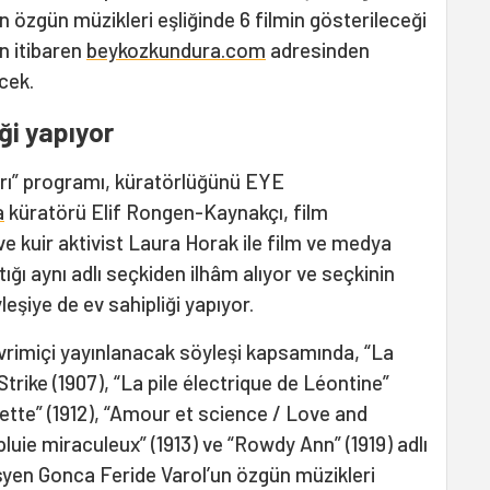
 özgün müzikleri eşliğinde 6 filmin gösterileceği
n itibaren
beykozkundura.com
adresinden
cek.
ği yapıyor
arı” programı, küratörlüğünü EYE
a
küratörü Elif Rongen-Kaynakçı, film
e kuir aktivist Laura Horak ile film ve medya
ığı aynı adlı seçkiden ilhâm alıyor ve seçkinin
yleşiye de ev sahipliği yapıyor.
vrimiçi yayınlanacak söyleşi kapsamında, “La
trike (1907), “La pile électrique de Léontine”
ette” (1912), “Amour et science / Love and
pluie miraculeux” (1913) ve “Rowdy Ann” (1919) adlı
isyen Gonca Feride Varol’un özgün müzikleri