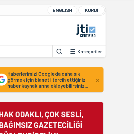
ENGLISH
KURDÎ
Kategoriler
Haberlerimizi Google'da daha sık
×
görmek için bianet'i tercih ettiğiniz
haber kaynaklarına ekleyebilirsiniz...
HAK ODAKLI, ÇOK SESLİ,
BAĞIMSIZ GAZETECİLİĞİ