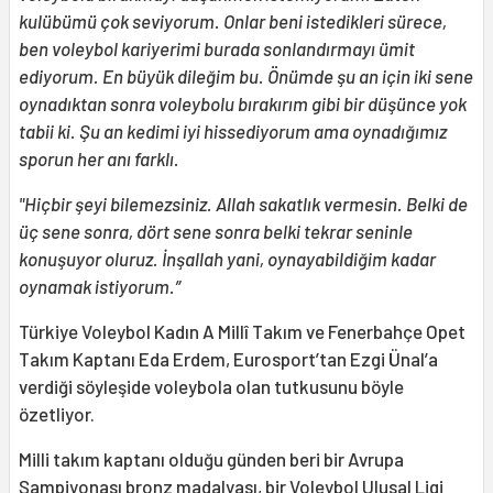
kulübümü çok seviyorum. Onlar beni istedikleri sürece,
ben voleybol kariyerimi burada sonlandırmayı ümit
ediyorum. En büyük dileğim bu. Önümde şu an için iki sene
oynadıktan sonra voleybolu bırakırım gibi bir düşünce yok
tabii ki. Şu an kedimi iyi hissediyorum ama oynadığımız
sporun her anı farklı.
"Hiçbir şeyi bilemezsiniz. Allah sakatlık vermesin. Belki de
üç sene sonra, dört sene sonra belki tekrar seninle
konuşuyor oluruz. İnşallah yani, oynayabildiğim kadar
oynamak istiyorum.”
Türkiye Voleybol Kadın A Millî Takım ve Fenerbahçe Opet
Takım Kaptanı Eda Erdem, Eurosport’tan Ezgi Ünal’a
verdiği söyleşide voleybola olan tutkusunu böyle
özetliyor.
Milli takım kaptanı olduğu günden beri bir Avrupa
Şampiyonası bronz madalyası, bir Voleybol Ulusal Ligi