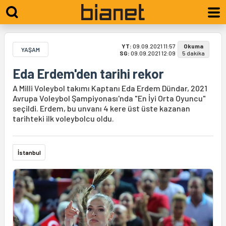
YT:
09.09.2021 11:57
Okuma
YAŞAM
SG:
09.09.2021 12:09
5 dakika
Eda Erdem'den tarihi rekor
A Milli Voleybol takımı Kaptanı Eda Erdem Dündar, 2021
Avrupa Voleybol Şampiyonası'nda "En İyi Orta Oyuncu"
seçildi. Erdem, bu unvanı 4 kere üst üste kazanan
tarihteki ilk voleybolcu oldu.
İstanbul