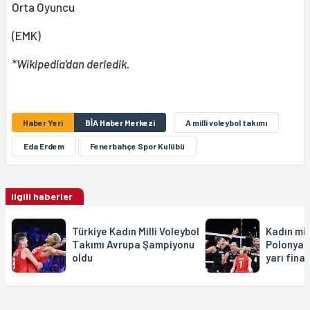
Orta Oyuncu
(EMK)
*Wikipedia'dan derledik.
Haber Yeri
BİA Haber Merkezi
A milli voleybol takımı
Eda Erdem
Fenerbahçe Spor Kulübü
ilgili haberler
Türkiye Kadın Milli Voleybol
Kadın mil
Takımı Avrupa Şampiyonu
Polonya'y
oldu
yarı final