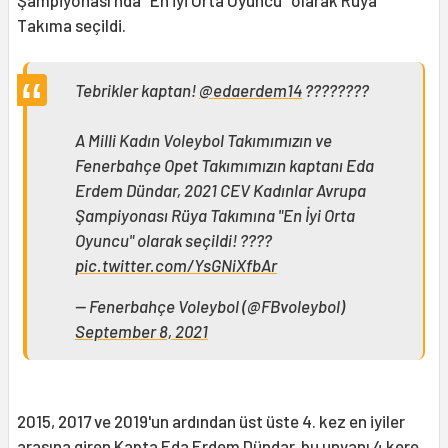
Şampiyonası'nda "En İyi Orta Oyuncu" olarak Rüya
Takıma seçildi.
Tebrikler kaptan!
@edaerdem14
????????
A Milli Kadın Voleybol Takımımızın ve
Fenerbahçe Opet Takımımızın kaptanı Eda
Erdem Dündar, 2021 CEV Kadınlar Avrupa
Şampiyonası Rüya Takımına "En İyi Orta
Oyuncu" olarak seçildi! ????
pic.twitter.com/YsGNiXfbAr
— Fenerbahçe Voleybol (@FBvoleybol)
September 8, 2021
2015, 2017 ve 2019'un ardından üst üste 4. kez en iyiler
arasına giren Kapta Eda Erdem Dündar, bu unvanı 4 kere