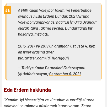
A Milli Kadın Voleybol Takımı ve Fenerbahçe
oyuncusu Eda Erdem Dündar, 2021 Avrupa
Voleybol Şampiyonası’nda “En İyi Orta Oyuncu”
olarak Rüya Takıma seçildi. Dündar tarihi bir
başarıya imza attı.
2015, 2017 ve 2019’un ardından üst üste 4. kez
en iyiler arasına giren
pic.twitter.com/RPTuaNggCR
— Türkiye Kadın Dernekleri Federasyonu
(@tkdfederasyon)
September 9, 2021
Eda Erdem hakkında
“Kendimi iyi hissettiğim ve vücudum el verdiği sürece
voleybolu bırakmayı düşünmek istemiyorum. Zaten