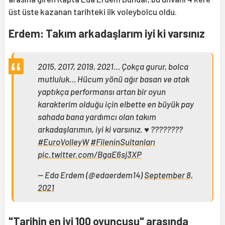
üst üste kazanan tarihteki ilk voleybolcu oldu.
Erdem: Takım arkadaşlarım iyi ki varsınız
2015, 2017, 2019, 2021… Çokça gurur, bolca
mutluluk… Hücum yönü ağır basan ve atak
yaptıkça performansı artan bir oyun
karakterim olduğu için elbette en büyük pay
sahada bana yardımcı olan takım
arkadaşlarımın, iyi ki varsınız. ♥️ ????????
#EuroVolleyW
#FileninSultanları
pic.twitter.com/BgaE6sj3XP
— Eda Erdem (@edaerdem14)
September 8,
2021
"Tarihin en iyi 100 oyuncusu" arasında