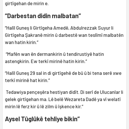
girtîgehan de mirin e.
“Darbestan didin malbatan”
“Halîl Guneş li Girtîgeha Amedê, Abdulrezzak Suyur li
Girtîgeha Şakranê mirin û darbestê wan teslîmî malbatên
wan hatin kirin.”
“Mafên wan ên dermankirin û tendirustiyê hatin
astengkirin. Ew terkî mirinê hatin kirin.”
“Halîl Guneş 29 sal in di girtîgehê de bû û bi tena serê xwe
terkî mirinê hat kirin.”
Tedawiya pençeşêra hestiyan didît. Di serî de Ulucanlar li
gelek girtîgehan ma. Lê belê Wezareta Dadê ya vî welatî
mirin lê ferz kir û lê zilm û îşkence kir.”
Aysel Tûglûkê tehliye bikin”