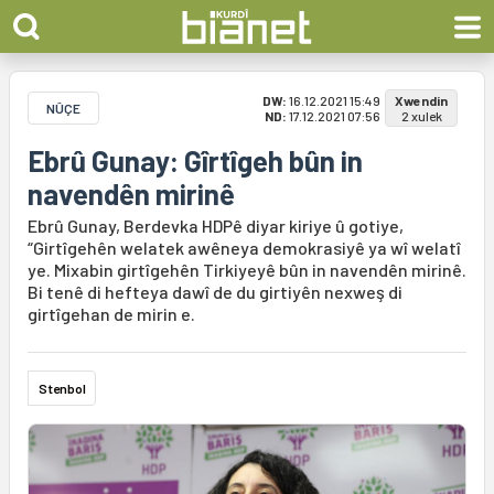
DW:
16.12.2021 15:49
Xwendin
NÛÇE
ND:
17.12.2021 07:56
2 xulek
Ebrû Gunay: Gîrtîgeh bûn in
navendên mirinê
Ebrû Gunay, Berdevka HDPê diyar kiriye û gotiye,
“Girtîgehên welatek awêneya demokrasiyê ya wî welatî
ye. Mixabin girtîgehên Tirkiyeyê bûn in navendên mirinê.
Bi tenê di hefteya dawî de du girtiyên nexweş di
girtîgehan de mirin e.
Stenbol