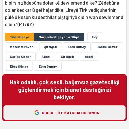
bipirsin zêdebûna dolar kê dewlemend dike? Zêdebûna
dolar kedkar û gel hejar dike. Lîreyê Tirk vediguherînin
pûlê û kesên ku desthilat piştgiriyê didin wan dewlemend
dibin.”(RT/AY)
Cihê Nûçeyê
Navenda Nûçeyan a BIAyê
hdp
Mafên Mirovan
girtîgeh
Ebrû Gunay
Garibe Gezer
Garîbe Gezer
Abori
Girtigeh
aborî
Ebru Günay
Ebru Gunay
Hak odaklı, çok sesli, bağımsız gazeteciliği
güçlendirmek için bianet desteğinizi
bekliyor.
GOOGLE ILE KATKIDA BULUNUN