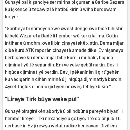
Gunayê bal kişandiye ser mirina bi guman a Garibe Gezera
ku îşkence û tecawiz lê hatibû kirin û wiha berdewam
kiriye:
"Garibeyê bi nameyên xwe xwest dengê xwe bide bihîstin
lê belê Wezareta Dadê li hember wê ker û lal ma. Gotin
întihar e û mohra xwe li bin cinayetekê xistin. Dema mijar
dibe kurd ATK raporên cinayetê amade dike. Ev nîşaneya
berbiçave ku dema mijar bibe kurd û muhalif, hiqûqa
dijminatiyê tê sepandin. Em vê yekê qebûl nakin. Dev ji
hiqûqa dijminatiyê berdin. Dev ji pêkanînên li girtîgehên
ku vedigerînin cihên mirinê û ji hiqûqa dijminatiyê berdin.
Aysel Tugluk û hemû girtiyên nexweş tehliye bikin."
“Lireyê Tirk bûye weke pûl”
Gunayê pirsgirêkên aboriyê û bilindbûna pereyên biyanî li
hember lîreyê Tirkî nirxandiye û gotiye, “Îro dolar ji 15 TL
derbas kir. Ev jî rewşa welat radixe ber çavan. Divê em