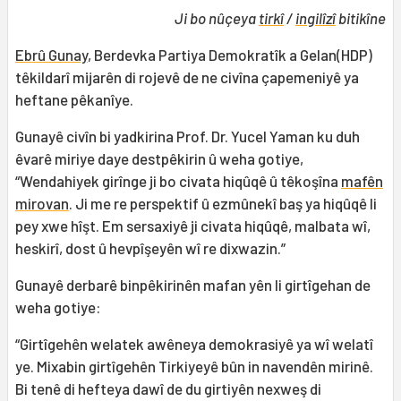
Ji bo nûçeya
tirkî
/
ingilîzî
bitikîne
Ebrû Gunay
, Berdevka Partiya Demokratîk a Gelan(HDP)
têkildarî mijarên di rojevê de ne civîna çapemeniyê ya
heftane pêkanîye.
Gunayê civîn bi yadkirina Prof. Dr. Yucel Yaman ku duh
êvarê miriye daye destpêkirin û weha gotiye,
“Wendahiyek girînge ji bo civata hiqûqê û têkoşîna
mafên
mirovan
. Ji me re perspektif û ezmûnekî baş ya hiqûqê li
pey xwe hîşt. Em sersaxiyê ji civata hiqûqê, malbata wî,
heskirî, dost û hevpîşeyên wî re dixwazin.”
Gunayê derbarê binpêkirinên mafan yên li girtîgehan de
weha gotiye:
“Girtîgehên welatek awêneya demokrasiyê ya wî welatî
ye. Mixabin girtîgehên Tirkiyeyê bûn in navendên mirinê.
Bi tenê di hefteya dawî de du girtiyên nexweş di