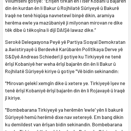
Villumsenî gotiye: “Erîşên tirkan ên l iser Kobanî û bajarên
din ên kurdan ên li Bakur û Rojhilatê Sûriyeyê û Bakurê
Iraqê ne tenê hiqûqa navnetewî binpê dikin, aramiya
herêma ewle ya mazûbaniyê ji milyonan mirovan re dike
têk dibe û têkoşîna li dijî DAIŞê lawaz dike.”
Serokê Delegasyona Peyê yê Partiya Sosyal Demokratan
a Awistiryayê û Berdevkê Karûbarên Polîtîkaya Derve yê
S&Dyê Andreas Schiederî jî gotiye ku Tirkiyeyê ne tenê
êrîşî Kobaniyê her weha êrîşî bajarên din ên li Bakur û
Rojhilatê Sûriyeyê kiriye û gotiye "Vê bidin sekinandin:
"Mirovan gelekî xemgîn dike û xetere ye. Tirkiyeyê îşev ne
tenê êrîşî Kobaniyê êrîşî bajarên din ên li Rojavayê û Iraqê
jî kiriye.
"Bombebarana Tirkiyeyê ya herêmên 'ewle' yên li bakurê
Sûriyeyê hemû herêmê dixe nav xetereyê. Em bang dikin
ku demildest van êrîşan bidin sekinandin. Bombebarana