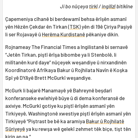
Ji bo nûçeya
tirkî
/
ingilîzî
bitikîne
Çapemeniya cîhanê bi berdewamî behsa êrîşên asmanî
yên Hêzên Çekdar ên Tirkan (
TSK
) yên di 19ê Çiriya Paşiyê
li ser Rojavayê û
Herêma Kurdistanê
pêkaniye dikin.
Rojnameay The Financial Times a Ingilistanê bi sernavê
“Jetên Tirkan, piştî êrîşa bibombe ya li Stenbolê, li
milîtanên kurd daye” nûçeyek weşandiye û nirxandinên
Koordînatorê Afrîkaya Bakur û Rojhilata Navîn ê Koşka
Spî yê DYAyê Brett McGurkî weşandiye.
McGurk li bajarê Manamayê yê Bahreynê beşdarî
konferanseke ewlehiyê bûye û di dema konferansê de
axiviye. McGurkî gotiye ku piştî êrîşên asmanî yên
Tirkiyeyê, Washingtonê xwestiye piştî êrîşên asmanî yên
Tirkiyeyê “Piştrast be bê ka aramiya
Bakur û Rojhilatê
Sûriyeyê
ya ku rewşa wê gelekî zehmet têk biçe, tişt tên
kirin an na.”