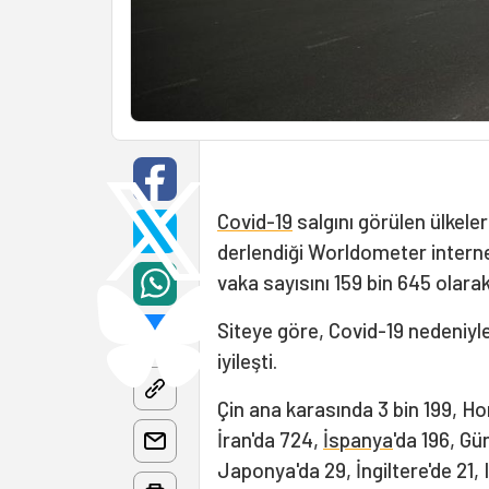
Covid-19
salgını görülen ülkeler
derlendiği Worldometer interne
vaka sayısını 159 bin 645 olarak
Siteye göre, Covid-19 nedeniyle 
iyileşti.
Çin ana karasında 3 bin 199, Hon
İran'da 724,
İspanya
'da 196, Gü
Japonya'da 29, İngiltere'de 21, 