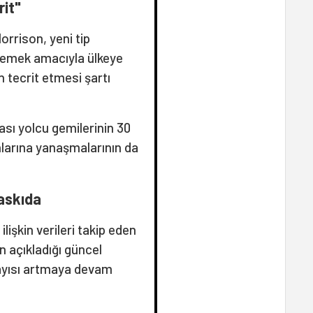
rit"
rrison, yeni tip
lemek amacıyla ülkeye
n tecrit etmesi şartı
sı yolcu gemilerinin 30
larına yanaşmalarının da
askıda
lişkin verileri takip eden
n açıkladığı güncel
ayısı artmaya devam