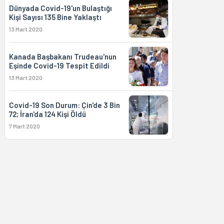
Dünyada Covid-19'un Bulaştığı
Kişi Sayısı 135 Bine Yaklaştı
13 Mart 2020
Kanada Başbakanı Trudeau'nun
Eşinde Covid-19 Tespit Edildi
13 Mart 2020
Covid-19 Son Durum: Çin'de 3 Bin
72; İran'da 124 Kişi Öldü
7 Mart 2020