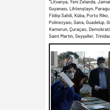
"Litvanya, Yeni Zelanda, Jama
Guyanası, Lihtenştayn, Paragu
Fildişi Sahili, Küba, Porto Rik
Polinezyası, Gana, Guadelup, 
Kamerun, Çuraçao, Demokratik
Saint Martin, Seyşeller, Trinid