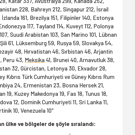
28, Katar 337, Avustralya 299, Kanada 252,
nistan 228, Bahreyn 212, Singapur 212, İsrail
İzlanda 161, Brezilya 151, Filipinler 140, Estonya
Endonezya 117, Tayland 114, Kuveyt 112, Polonya
tan 107, Suudi Arabistan 103, San Marino 101, Lübnan
6, Şili 61, Lüksemburg 59, Rusya 59, Slovakya 54,
zayir 48, Hırvatistan 46, Sırbistan 46, Arjantin
, Peru 43,
Meksika
41, Brunei 40, Arnavutluk 38,
ristan 32, Gürcistan, Letonya 30, Ekvador 28,
ey Kıbrıs Türk Cumhuriyeti ve Güney Kıbrıs Rum
mbiya 24, Ermenistan 23, Bosna Hersek 21,
n 19, Kuzey Makedonya 19, Fas 18, Tunus 18,
ldova 12, Dominik Cumhuriyeti 11, Sri Lanka 11,
rtinik 10, Venezuela 10"
an ülke ve bölgeler de şöyle sıralandı: