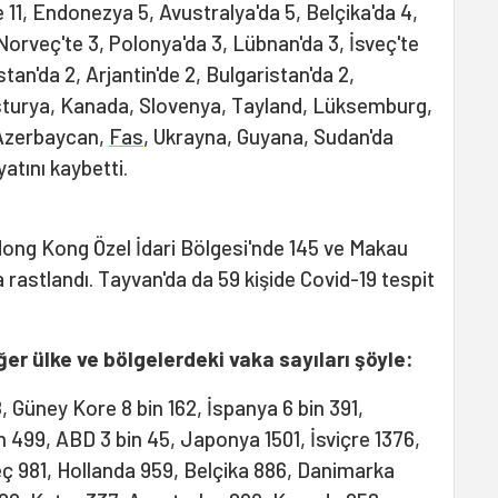
de 11, Endonezya 5, Avustralya'da 5, Belçika'da 4,
Norveç'te 3, Polonya'da 3, Lübnan'da 3, İsveç'te
istan'da 2, Arjantin'de 2, Bulgaristan'da 2,
sturya, Kanada, Slovenya, Tayland, Lüksemburg,
 Azerbaycan,
Fas
, Ukrayna, Guyana, Sudan'da
yatını kaybetti.
Hong Kong Özel İdari Bölgesi'nde 145 ve Makau
a rastlandı. Tayvan'da da 59 kişide Covid-19 tespit
er ülke ve bölgelerdeki vaka sayıları şöyle:
38, Güney Kore 8 bin 162, İspanya 6 bin 391,
n 499, ABD 3 bin 45, Japonya 1501, İsviçre 1376,
veç 981, Hollanda 959, Belçika 886, Danimarka