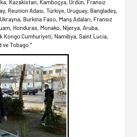
ika, Kazakistan, Kamboçya, Ürdün, Fransız
ay, Reunion Adası, Türkiye, Uruguay, Bangladeş,
o, Ukrayna, Burkina Faso, Manş Adaları, Fransız
Guam, Honduras, Monako, Nijerya, Aruba,
 Kongo Cumhuriyeti, Namibya, Saint Lucia,
ad ve Tobago."