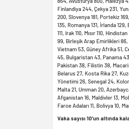
864, Avusturya 800, Malezya 4
Finlandiya 244, Çekya 231, Yuna
200, Slovenya 181, Portekiz 169, 
135, Romanya 131, İrlanda 129, 
111, Irak 110, Mısır 110, Hindis
99, Birleşik Arap Emirlikleri 8
Vietnam 53, Güney Afrika 51, Ce
45, Bulgaristan 43, Panama 43
Pakistan 38, Filistin 38, Maca
Belarus 27, Kosta Rika 27, Kuz
Yönetimi 26, Senegal 24, Kolo
Malta 21, Umman 20, Azerbayca
Afganistan 16, Maldivler 13, Mo
Faroe Adaları 11, Bolivya 10, Ma
Vaka sayısı 10'un altında kal