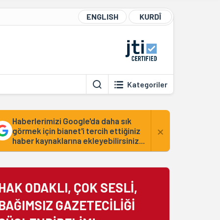
ENGLISH
KURDÎ
Kategoriler
Haberlerimizi Google'da daha sık
×
görmek için bianet'i tercih ettiğiniz
haber kaynaklarına ekleyebilirsiniz...
HAK ODAKLI, ÇOK SESLİ,
BAĞIMSIZ GAZETECİLİĞİ