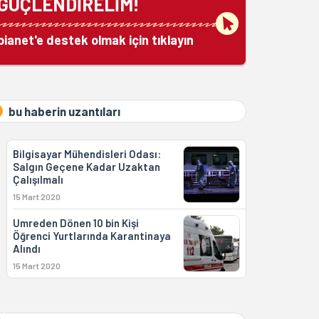
GÜÇLENDİRELİM!
bianet'e destek olmak için tıklayın
bu haberin uzantıları
Bilgisayar Mühendisleri Odası:
Salgın Geçene Kadar Uzaktan
Çalışılmalı
15 Mart 2020
Umreden Dönen 10 bin Kişi
Öğrenci Yurtlarında Karantinaya
Alındı
15 Mart 2020