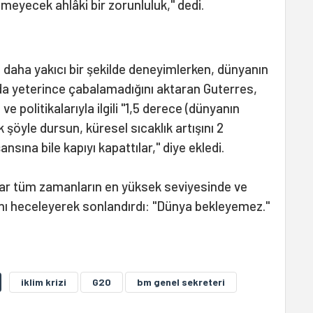
emeyecek ahlâki bir zorunluluk," dedi.
e daha yakıcı bir şekilde deneyimlerken, dünyanın
da yeterince çabalamadığını aktaran Guterres,
e politikalarıyla ilgili "1,5 derece (dünyanın
 şöyle dursun, küresel sıcaklık artışını 2
nsına bile kapıyı kapattılar," diye ekledi.
ar tüm zamanların en yüksek seviyesinde ve
nı heceleyerek sonlandırdı: "Dünya bekleyemez."
iklim krizi
G20
bm genel sekreteri