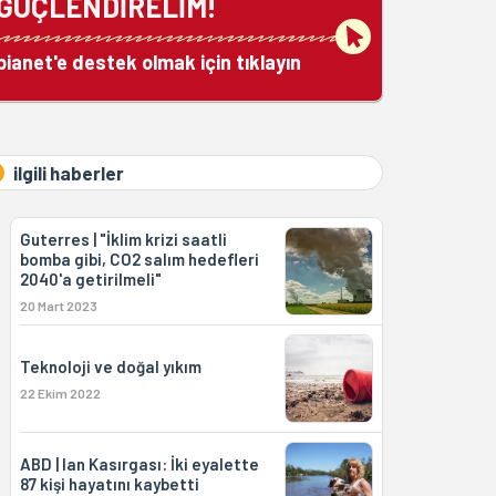
GÜÇLENDİRELİM!
bianet'e destek olmak için tıklayın
ilgili haberler
Guterres | "İklim krizi saatli
bomba gibi, CO2 salım hedefleri
2040'a getirilmeli"
20 Mart 2023
Teknoloji ve doğal yıkım
22 Ekim 2022
ABD | Ian Kasırgası: İki eyalette
87 kişi hayatını kaybetti