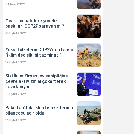
3 Ekim 2022
Mısırlı muhaliflere yönelik
baskılar: COP27 paravan mı?
21 Eylül 2022
Yoksul ülkelerin COP27’den talebi:
"İklim değişikliği tazminatı"
19 Eylül 2022
Sisi İklim Zirvesi ev sahipliğine
çevre aktivizmini çökerterek
hazırlanıyor
15 Eylül 2022
Pakistan’daki iklim felaketlerinin
bilançosu ağır oldu
14 Eylül 2022