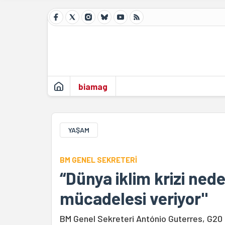
biamag
YAŞAM
BM GENEL SEKRETERİ
“Dünya iklim krizi ned
mücadelesi veriyor"
BM Genel Sekreteri António Guterres, G20 ül