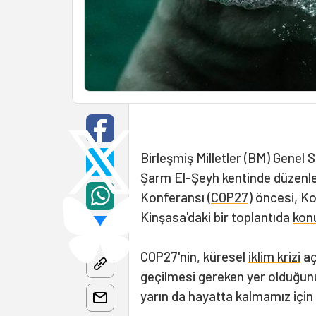
Birleşmiş Milletler (BM) Genel 
Şarm El-Şeyh kentinde düzenlene
Konferansı (
COP27
) öncesi, K
Kinşasa'daki bir toplantıda
kon
COP27'nin, küresel
iklim krizi
aç
geçilmesi gereken yer olduğun
yarın da hayatta kalmamız için 