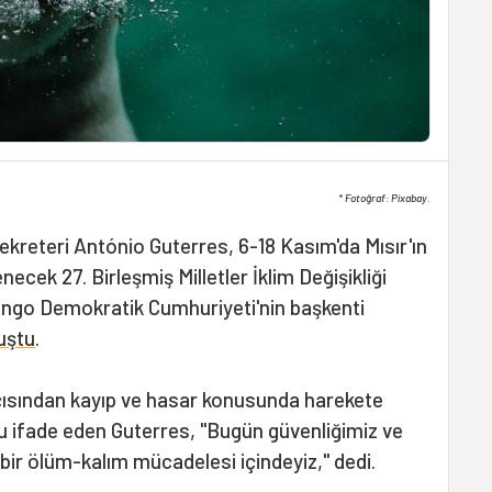
* Fotoğraf: Pixabay.
Sekreteri António Guterres, 6-18 Kasım'da Mısır'ın
cek 27. Birleşmiş Milletler İklim Değişikliği
ongo Demokratik Cumhuriyeti'nin başkenti
uştu
.
ısından kayıp ve hasar konusunda harekete
u ifade eden Guterres, "Bugün güvenliğimiz ve
bir ölüm-kalım mücadelesi içindeyiz," dedi.