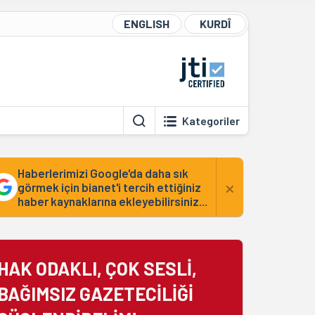
ENGLISH
KURDÎ
Kategoriler
Haberlerimizi Google'da daha sık
×
görmek için bianet'i tercih ettiğiniz
haber kaynaklarına ekleyebilirsiniz...
HAK ODAKLI, ÇOK SESLİ,
BAĞIMSIZ GAZETECİLİĞİ