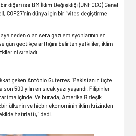
bir diğeri ise BM İklim Değişikliği (UNFCCC) Genel
ell, COP27'nin dünya için bir "vites değiştirme
aya neden olan sera gazı emisyonlarının en
ün geçtikçe arttığını belirten yetkililer, iklim
kilerini sıraladı.
ikkat çeken António Guterres "Pakistan'ın üçte
da son 500 yılın en sıcak yazı yaşandı. Filipinler
rartma içinde. Ve burada, Amerika Birleşik
çbir ülkenin ve hiçbir ekonominin iklim krizinden
ilde hatırlattı," dedi.