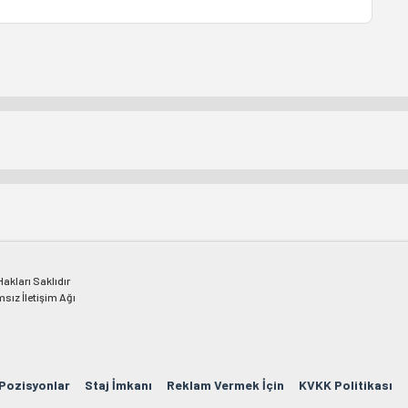
kları Saklıdır
msız İletişim Ağı
 Pozisyonlar
Staj İmkanı
Reklam Vermek İçin
KVKK Politikası