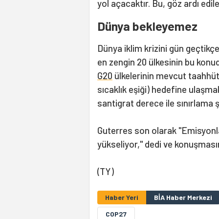
yol açacaktır. Bu, göz ardı edil
Dünya bekleyemez
Dünya iklim krizini gün geçtikç
en zengin 20 ülkesinin bu konu
G20
ülkelerinin mevcut taahhüt v
sıcaklık eşiği) hedefine ulaşmak
santigrat derece ile sınırlama şa
Guterres son olarak "Emisyonl
yükseliyor," dedi ve konuşması
(TY)
Haber Yeri
BİA Haber Merkezi
COP27