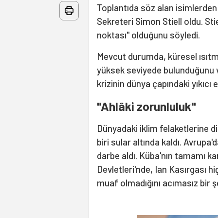
Toplantıda söz alan isimlerden 
Sekreteri Simon Stiell oldu. Sti
noktası" olduğunu söyledi.
Mevcut durumda, küresel ısıtm
yüksek seviyede bulunduğunu ve g
krizinin dünya çapındaki yıkıcı et
"Ahlâki zorunluluk"
Dünyadaki iklim felaketlerine d
biri sular altında kaldı. Avrupa'
darbe aldı. Küba'nın tamamı ka
Devletleri'nde, Ian Kasırgası hi
muaf olmadığını acımasız bir şek