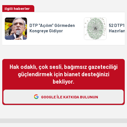
ilgili haberler
DTP "Açılım" Görmeden
52 DTP'li
Kongreye Gidiyor
Hazırland
Hak odaklı, çok sesli, bağımsız gazeteciliği
güçlendirmek için bianet desteğinizi
bekliyor.
GOOGLE ILE KATKIDA BULUNUN