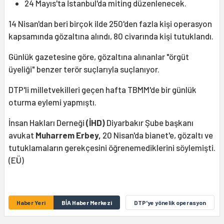
24 Mayıs'ta İstanbul'da miting düzenlenecek.
14 Nisan'dan beri birçok ilde 250'den fazla kişi operasyon
kapsamında gözaltına alındı, 80 civarında kişi tutuklandı.
Günlük gazetesine göre, gözaltına alınanlar "örgüt
üyeliği" benzer terör suçlarıyla suçlanıyor.
DTP'li milletvekilleri geçen hafta TBMM'de bir günlük
oturma eylemi yapmıştı.
İnsan Hakları Derneği
(İHD)
Diyarbakır Şube başkanı
avukat
Muharrem Erbey,
20 Nisan'da bianet'e, gözaltı ve
tutuklamaların gerekçesini öğrenemediklerini söylemişti.
(EÜ)
Haber Yeri
BİA Haber Merkezi
DTP'ye yönelik operasyon