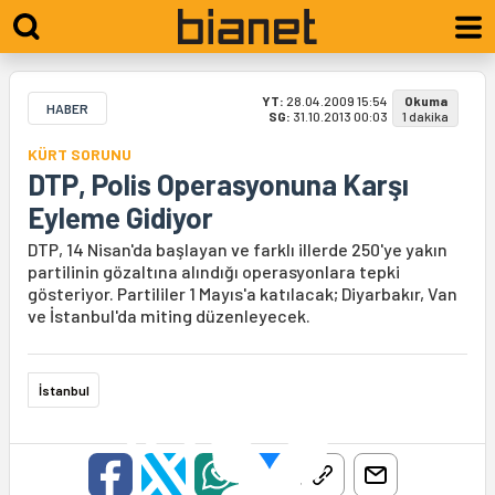
YT:
28.04.2009 15:54
Okuma
HABER
SG:
31.10.2013 00:03
1 dakika
KÜRT SORUNU
DTP, Polis Operasyonuna Karşı
Eyleme Gidiyor
DTP, 14 Nisan'da başlayan ve farklı illerde 250'ye yakın
partilinin gözaltına alındığı operasyonlara tepki
gösteriyor. Partililer 1 Mayıs'a katılacak; Diyarbakır, Van
ve İstanbul'da miting düzenleyecek.
İstanbul