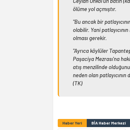
Ceylan Önkol'un batın (k
ölüme yol açmıştır.
"Bu ancak bir patlayıcın
olabilir. Yani patlayıcını
olması gerekir.
"Ayrıca köylüler Tapante
Paşaciya Mezrası'na hak
atış menzilinde olduğunu
neden olan patlayıcının d
(TK)
Haber Yeri
BİA Haber Merkezi