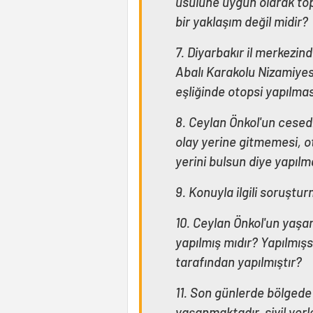
usulüne uygun olarak top
bir yaklaşım değil midir?
7. Diyarbakır il merkezi
Abalı Karakolu Nizamiyesi
eşliğinde otopsi yapılma
8. Ceylan Önkol'un cesedi
olay yerine gitmemesi, o
yerini bulsun diye yapılm
9. Konuyla ilgili soruştu
10. Ceylan Önkol'un yaşa
yapılmış mıdır? Yapılmış
tarafından yapılmıştır?
11. Son günlerde bölgede s
yaşanmaktadır, sivil yerl