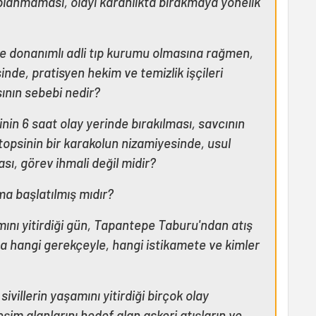
lanmaması, olayı karanlıkta bırakmaya yönelik
nde donanımlı adli tıp kurumu olmasına rağmen,
nde, pratisyen hekim ve temizlik işçileri
sının sebebi nedir?
nin 6 saat olay yerinde bırakılması, savcının
topsinin bir karakolun nizamiyesinde, usul
ası, görev ihmali değil midir?
rma başlatılmış mıdır?
mını yitirdiği gün, Tapantepe Taburu'ndan atış
sa hangi gerekçeyle, hangi istikamete ve kimler
ivillerin yaşamını yitirdiği birçok olay
eşim alanlarını hedef alan askeri atışların ve