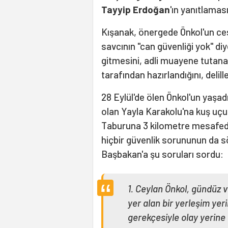
Tayyip Erdoğan
'ın yanıtlamas
Kışanak, önergede Önkol'un cesed
savcının "can güvenliği yok" d
gitmesini, adli muayene tutanağı
tarafından hazırlandığını, deli
28 Eylül'de ölen Önkol'un yaşad
olan Yayla Karakolu'na kuş uçu
Taburuna 3 kilometre mesafed
hiçbir güvenlik sorununun da s
Başbakan'a şu soruları sordu:
1. Ceylan Önkol, gündüz v
yer alan bir yerleşim yer
gerekçesiyle olay yerine