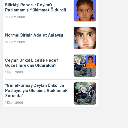
Bilirkişi Raporu: Ceylan'ı
Patlamamış Mühimmat Öldürdü
12 Ekim 2009
Normal Birinin Adalet Anlayışı
10 Ekim 2009
Ceylan Önkol Lice'de Hedef
Gözetilerek mi Öldürüldü?
1 Ekim 2009
"Genelkurmay Ceylan Önkol'un
Patlayıcıyla Ölümünü Açıklamak
Zorunda"
1 Ekim 2009