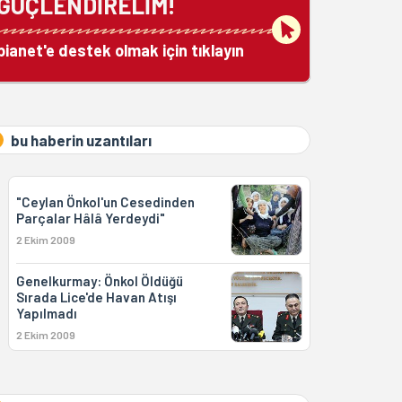
GÜÇLENDİRELİM!
bianet'e destek olmak için tıklayın
bu haberin uzantıları
"Ceylan Önkol'un Cesedinden
Parçalar Hâlâ Yerdeydi"
2 Ekim 2009
Genelkurmay: Önkol Öldüğü
Sırada Lice'de Havan Atışı
Yapılmadı
2 Ekim 2009