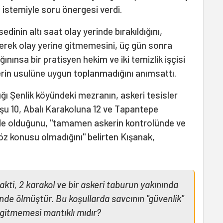
ı istemiyle soru önergesi verdi.
inin altı saat olay yerinde bırakıldığını,
iyerek olay yerine gitmemesini, üç gün sonra
nınsa bir pratisyen hekim ve iki temizlik işçisi
llerin usulüne uygun toplanmadığını anımsattı.
ığı Şenlik köyündeki mezranın, askeri tesisler
şu 10, Abalı Karakoluna 12 ve Tapantepe
e olduğunu, "tamamen askerin kontrolünde ve
öz konusu olmadığını" belirten Kışanak,
akti, 2 karakol ve bir askeri taburun yakınında
inde ölmüştür. Bu koşullarda savcının "güvenlik"
 gitmemesi mantıklı mıdır?