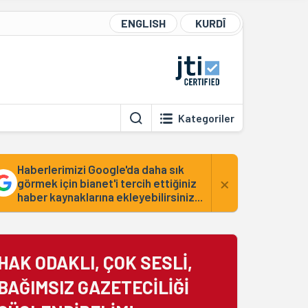
ENGLISH
KURDÎ
Kategoriler
Haberlerimizi Google'da daha sık
×
görmek için bianet'i tercih ettiğiniz
haber kaynaklarına ekleyebilirsiniz...
HAK ODAKLI, ÇOK SESLİ,
BAĞIMSIZ GAZETECİLİĞİ